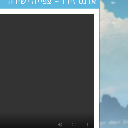
אדנס זירו - צפייה ישירה