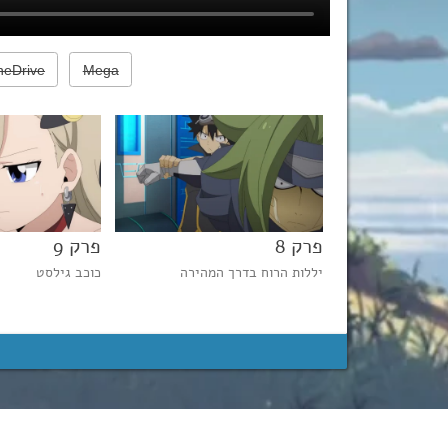
neDrive
Mega
פרק 8
פרק 9
לך השדים
יללות הרוח בדרך המהירה
כוכב גילסט