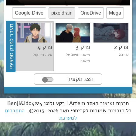
Google Drive
pixeldrain
OneDrive
Mega
מעבר לפרק ספציפי
פרק 2
פרק 3
פרק 4
פרק 5
לחיבה
מישהו חושב על
איזה מין קול
התשובה
מישהי
הצג תקציר
לאחר שקבעה תוכניות עם קיויה ללכת לקניות, רין מזמינה את יוקי
ואיטסואומי להצטרף אליהם.
תכנות ועיצוב האתר Artem | רקע ולוגו Benji&Ido4224
כל הזכויות שמורות לקריספי סאב 2013-2026© |
התחברות
למערכת