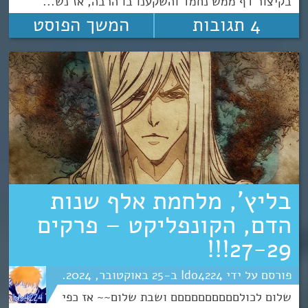
בקיצור דף ממש נחמד והשקענו בו הרבה, אז נש...
4 תגובות
המשך הפוסט
בליץ’, מלחמת אלף שנות
הדם, הקונפליקט – פרקים
27-29!!!
Ido4224
25
אוקטובר
2024
שלום לכולםםםםםםםםםם ושבת שלום~~ אז כפי