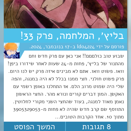
בליץ׳, המלחמה, פרק 33!
Ido4224
17
נובמבר
2024
שבוע טוב כולםםם!! אני כאן עם פרק חדש וחם
מהתנור של בליץ׳, פחות מ-24 שעות לאחר שידורו ביפן!
וואו. פשוט וואו. אתם לא מבינים איזה פרק יש לנו היום.
פרק פשוט חולני. חצי ממנו בכלל לא היה במנגה, והפה
שלי היה שמוט מרוב הלם. אז התחלנו באופן רשמי עם
האקשן. המון דברים קורים ונורא מהר. החצי הראשון
נאמן מאוד למנגה, בעוד שהחצי השני מקורי לחלוטין.
התווסף שם קרב חדש שהיה לא פחות מ-3905329053
מתוך 10. אחד הקרבות הטובים...
8 תגובות
המשך הפוסט