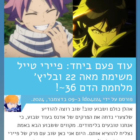
עוד פעם ביחד: פיירי טייל
משימת מאה 22 ובליץ׳
מלחמת הדם 36~!
Ido4224
09
דצמבר
2024
אהלן כולם ושבוע טוב! שוב רוצה להודיע
שלצערי נדחה את הפרקים של אדנס בעוד שבוע, כי
אנחנו טובעים בלימודים. מקווים ששבוע הבא באמת
נצליח להוציא אותם. היום אני כאן שוב עם פרק של פיירי