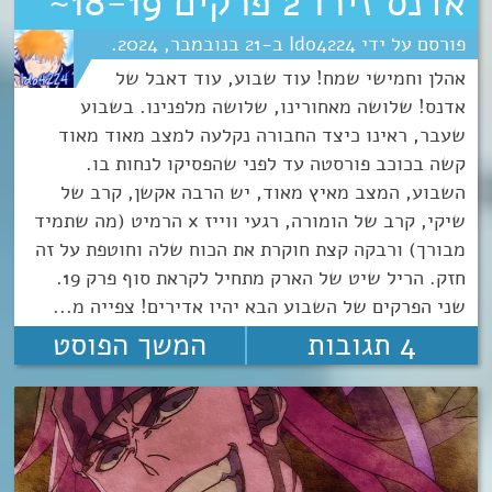
אדנס זירו 2 פרקים 18-19~
Ido4224
21
נובמבר
2024
אהלן וחמישי שמח! עוד שבוע, עוד דאבל של
אדנס! שלושה מאחורינו, שלושה מלפנינו. בשבוע
שעבר, ראינו כיצד החבורה נקלעה למצב מאוד מאוד
קשה בכוכב פורסטה עד לפני שהפסיקו לנחות בו.
השבוע, המצב מאיץ מאוד, יש הרבה אקשן, קרב של
שיקי, קרב של הומורה, רגעי ווייז x הרמיט (מה שתמיד
מבורך) ורבקה קצת חוקרת את הכוח שלה וחוטפת על זה
חזק. הריל שיט של הארק מתחיל לקראת סוף פרק 19.
שני הפרקים של השבוע הבא יהיו אדירים! צפייה מ...
4 תגובות
המשך הפוסט