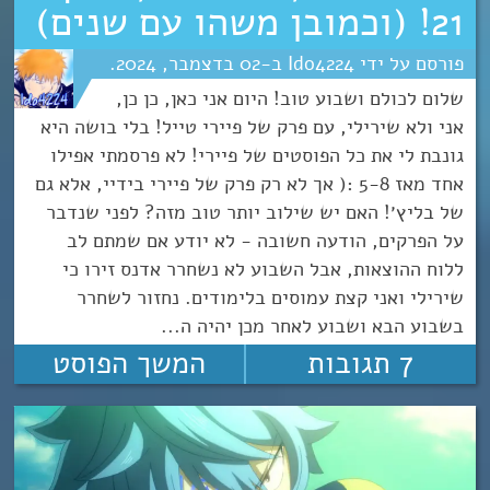
21! (וכמובן משהו עם שנים)
Ido4224
02
דצמבר
2024
שלום לכולם ושבוע טוב! היום אני כאן, כן כן,
אני ולא שירילי, עם פרק של פיירי טייל! בלי בושה היא
גונבת לי את כל הפוסטים של פיירי! לא פרסמתי אפילו
אחד מאז 5-8 :( אך לא רק פרק של פיירי בידיי, אלא גם
של בליץ׳! האם יש שילוב יותר טוב מזה? לפני שנדבר
על הפרקים, הודעה חשובה - לא יודע אם שמתם לב
ללוח ההוצאות, אבל השבוע לא נשחרר אדנס זירו כי
שירילי ואני קצת עמוסים בלימודים. נחזור לשחרר
בשבוע הבא ושבוע לאחר מכן יהיה ה...
7 תגובות
המשך הפוסט