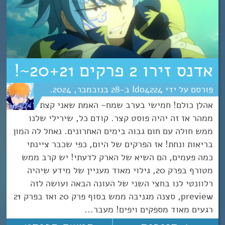
אדנס זירו 2 פרקים 20+21~!
Ido4224
28
נובמבר
2024
אהלן כולם! חמישי בערב שמח~ האמת שאני קצת
ממהר אז זה יהיה פוסט קצר. קודם כל, שירילי שלנו
ממש חולה עם חום גבוה בימים האחרונים. נאחל לה המון
בריאות ונחת! אז הפרקים של היום, כפי שכבר ציינתי
כמה פעמים, הם השיא של הארק לדעתי! יש קרב ממש
מטורף בפרק 20, גילוי מאוד מעניין של מידע שיהיה
רלוונטי לנו בחצי השני של העונה הבאה ועושה לזה
preview, סצנה מגניבה ממש בסוף פרק 20 ואז בפרק 21
רגעים מאוד מספקים ויפים! מעבר...