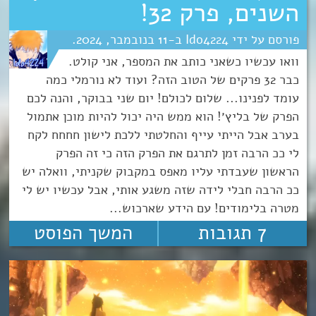
השנים, פרק 32!
Ido4224
11
נובמבר
2024
וואו עכשיו כשאני כותב את המספר, אני קולט.
כבר 32 פרקים של הטוב הזה? ועוד לא נורמלי כמה
עומד לפנינו... שלום לכולם! יום שני בבוקר, והנה לכם
הפרק של בליץ׳! הוא ממש היה יכול להיות מוכן אתמול
בערב אבל הייתי עייף והחלטתי ללכת לישון חחחח לקח
לי ככ הרבה זמן לתרגם את הפרק הזה כי זה הפרק
הראשון שעבדתי עליו מאפס במקבוק שקניתי, וואלה יש
ככ הרבה חבלי לידה שזה משגע אותי, אבל עכשיו יש לי
מטרה בלימודים! עם הידע שארכוש...
7 תגובות
המשך הפוסט