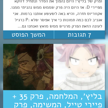
ופרק של בליץ׳! היום נהפוך את הסדר ונתחיל דווקא
מפיירי D: אז היום היה פרק שממש ממש נהניתי ממנו.
אקווריוס חזרה, והיא באה לשעשע אותנו ברמות. אני
אגניב לכם כמה תמונות כי איך אפשר שלא :P כרגיל
לעונה הזאת הפרק מרגיש ממש מואץ ואנחנו גם...
7 תגובות
המשך הפוסט
בליץ׳, המלחמה, פרק 35 +
פיירי טייל, המשימה, פרק