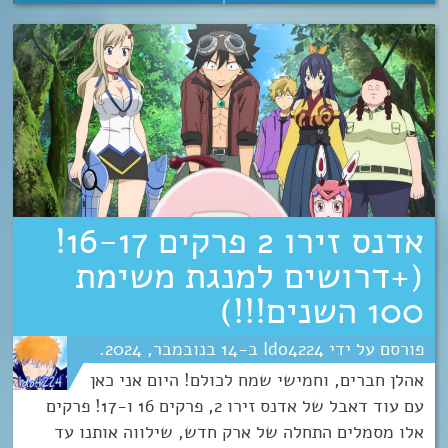
אדנס זירו 2 פרקים 16-17!
(+דרושים למנגת משימת
100 השנים!!!)
Ido4224
14
נובמבר
2024
אהלן חברים, וחמישי שמח לכולם! היום אני כאן
עם עוד דאבל של אדנס זירו 2, פרקים 16 ו-17! פרקים
אלו מסמלים התחלה של ארק חדש, שילווה אותנו עד