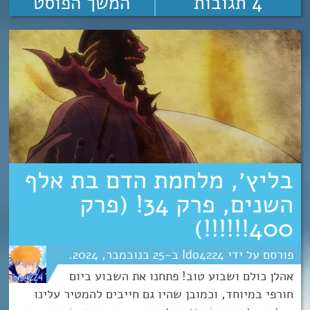
4 תגובות
המשך הפוסט
בליץ׳, מלחמת הדם בת אלף
השנים, פרק 34! (פרק
400!!!!!!)
Ido4224
25
נובמבר
2024
אהלן כולם ושבוע טוב! פתחנו את השבוע ביום
חורפי במיוחד, וכמובן שהיו גם חייבים להמטיר עלינו