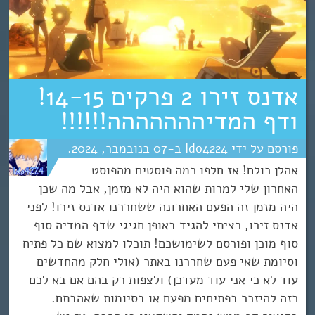
אדנס זירו 2 פרקים 14-15!
ודף המדיההההההה!!!!!!
Ido4224
07
נובמבר
2024
אהלן כולם! אז חלפו כמה פוסטים מהפוסט
האחרון שלי למרות שהוא היה לא מזמן, אבל מה שכן
היה מזמן זה הפעם האחרונה ששחררנו אדנס זירו! לפני
אדנס זירו, רציתי להגיד באופן חגיגי שדף המדיה סוף
סוף מוכן ופורסם לשימושכם! תוכלו למצוא שם כל פתיח
וסיומת שאי פעם שחררנו באתר (אולי חלק מהחדשים
עוד לא כי אני עוד מעדכן) ולצפות רק בהם אם בא לכם
כזה להיזכר בפתיחים מפעם או בסיומות שאהבתם.