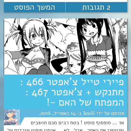
2 תגובות
המשך הפוסט
פיירי טייל צ’אפטר 466 :
מתנקש + צ’אפטר 467 :
המפתח של האם ~!
Juviii
14
אפריל
2016
אז ... סופסוף פוסט ! בטח רבים מכם חושבים
שנטשנו את האתר , אבל , לא ... אנחנו פשוט עובדים על