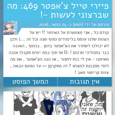
פיירי טייל צ’אפטר 469: מה
שברצוני לעשות ~!
Juviii
24
מאי
2016
קודם כל , אני מצטערת על האיחור !! יש על
הצוות שלנו עומס בלימודים (סוף שנה וכל זה ...) ולכן
לא יכולנו לשחרר את הצ'אפטר בזמן . בנוסף , האובה
כבר בתהליכי תרגום ! :D אז תוך כמה ימים תקבלו אובה
מאיתנו ~ אין לי כוח לחפור , אז הנה הצ'אפטר . את מה
לוסי מתכננת למצוא ? זה מסקרןןן >< עד הפעם הבאה ,
צוות קריספי סאב !
אין תגובות
המשך הפוסט