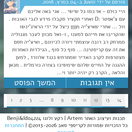
Juviii
04
מרץ
2016
היי כולם ~ אז כמו כל שישי ... אני באה אליכם
עם צ'אפטר :D ואחרי תקציר תקבלו מידע לגבי האובות .
וול ... אחרי שאיצ'יה מןןןן ניצל על ידי הראיג'ינשו
שהקריבו את חייהם למענו , ו-ואל מכוון לעבר מגנוליה
ממרחק רב רובה עוצמתי ויורה לכיוונם , ואיצ'יה חסם
את זה עם קריסטינה ... סוף כל סוף , הגילדות האחרות
מצטרפות לקרב האדיר שמתרחש כנגד אלוורז , למען
ההגנה על החיים שלהם שימשיכו בצורה נורמלית . מכאן
והלאה , הקרב רק יהיה יותר וי...
אין תגובות
המשך הפוסט
1
2
3
…
8
9
10
11
12
13
14
תכנות ועיצוב האתר Artem | רקע ולוגו Benji&Ido4224
כל הזכויות שמורות לקריספי סאב 2013-2026© |
התחברות