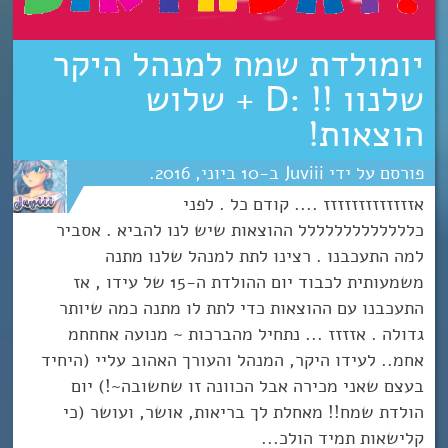
יומולדת שמח למנהל היקר
שלנוו !! :D + שלוש
הוצאות!
Juviii
10
יוני
2016
אזזזזזזזזזזזזז .... קודם כל . לפני
כללללללללללללל ההוצאות שיש לנו להביא . אסביר
למה התעכבנו . רצינו לתת למנהל שלנו מתנה
משמעותית לכבוד יום ההולדת ה-15 של עידו , אז
התעכבנו עם ההוצאות כדי לתת לו מתנה כמה שיותר
גדולה . אזזזז ... נתחיל מהברכות ~ מנועה אחחחמ
אחמ.. לעידו היקר, המנהל והעורך האהוב עליי (היחיד
בעצם שאני מכירה אבל הכוונה זו שחשובה~!) יום
הולדת שמח!! מאחלת לך בריאות, אושר, ועושר (כי
קלישאות תמיד הולכ...