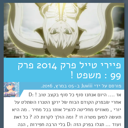
פיירי טייל פרק 2014 פרק
99 : משפט !
Juviii
05
מרץ
2016
אז .... היום אנחנו סוף כל סוף בקצב טוב ! :D
אחרי שבפרק הקודם הכוח של ירקן הטנרו השתלט על
יורי , מאוויס מחליטה להציל אותו בכל מחיר . מה היא
תעשה למען מטרה זו ? ומה הולך לקרות לה ? כל זאת
ועוד ... תגלו בפרק הזה :D בלי הרבה חפירות , הנה