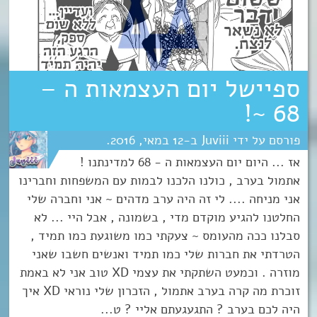
ספיישל יום העצמאות ה –
68 ~!
Juviii
12
מאי
2016
אז ... היום יום העצמאות ה - 68 למדינתנו !
אתמול בערב , כולנו הלכנו לבמות עם המשפחות וחברינו
אני מניחה .... לי זה היה ערב מדהים ~ אני וחברה שלי
החלטנו להגיע מוקדם מדי , בשמונה , אבל היי ... לא
סבלנו ככה מהעומס ~ צעקתי כמו משוגעת כמו תמיד ,
הטרדתי את חברות שלי כמו תמיד ואנשים חשבו שאני
מוזרה . וכמעט השתקתי את עצמי XD טוב אני לא באמת
זוכרת מה קרה בערב אתמול , הזכרון שלי נוראי XD איך
היה לכם בערב ? התגעגעתם אליי ? ט...