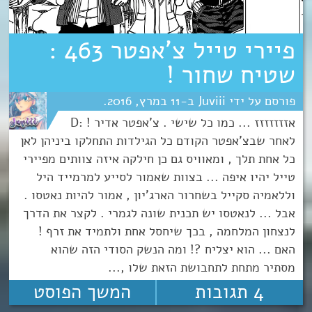
פיירי טייל צ’אפטר 463 :
שטיח שחור !
Juviii
11
מרץ
2016
אזזזזזזז ... כמו כל שישי . צ'אפטר אדיר ! :D
לאחר שבצ'אפטר הקודם כל הגילדות התחלקו ביניהן לאן
כל אחת תלך , ומאוויס גם כן חילקה איזה צוותים מפיירי
טייל יהיו איפה ... בצוות שאמור לסייע למרמייד היל
וללאמיה סקייל בשחרור הארג'יון , אמור להיות נאטסו .
אבל ... לנאטסו יש תכנית שונה לגמרי . לקצר את הדרך
לנצחון המלחמה , בכך שיחסל אחת ולתמיד את זרף !
האם ... הוא יצליח ?! ומה הנשק הסודי הזה שהוא
מסתיר מתחת לתחבושת הזאת שלו ,...
4 תגובות
המשך הפוסט