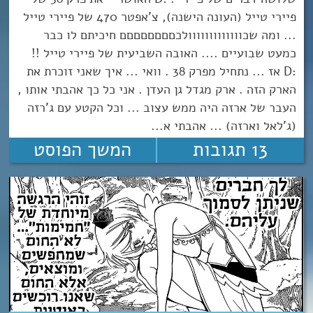
פיירי טייל (העונה הישנה), צ'אפטר 470 של פיירי טייל
... ומה שכווווווווווווולכםםםםםםםם חיכיתם לו כבר
כמעט שבועיים .... האובה השביעית של פיירי טייל !!
:D אז ... נתחיל מפרק 38 . וואי ... איך שאני זוכרת את
הארק הזה . ארק מגדל גן העדן . אני כל כך אהבתי אותו ,
העבר של ארזה היה ממש עצוב ... וכל הקטע עם ג'רזה
(ג'לאל וארזה) ... אהבתי א...
13 תגובות
המשך הפוסט