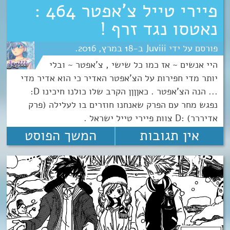
פיירי טייל צ’אפטר 464 :
נאטסו נגד זרף !
Juviii
18
מרץ
2016
היי אנשים ~ אז כמו כל שישי , צ'אפטר ~ ובלי
יותר מדי חפירות על הצ'אפטר האדיר כי הוא אדיר מדי
... הנה הצ'אפטר . כאןןןן הקרב שלו כולנו חיכינו D:
נפגש מחר עם הפרק שאנחנו חוזרים בו לעלילה (פרק
אדיררר) :D צוות פיירי טייל ישראל .
אין תגובות
המשך הפוסט