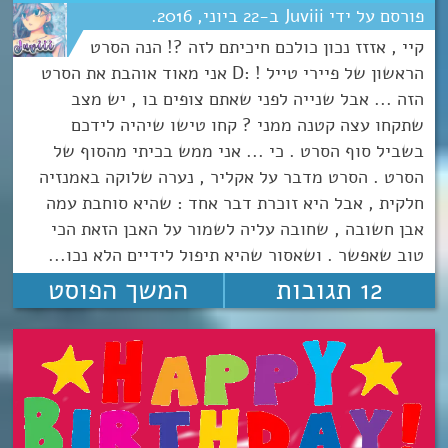
Juviii
22
יוני
2016
קיי , אזזז נכון כולכם חיכיתם לזה ?! הנה הסרט
הראשון של פיירי טייל ! :D אני מאוד אוהבת את הסרט
הזה ... אבל שנייה לפני שאתם צופים בו , יש מצב
שתקחו עצה קטנה ממני ? קחו טישו שיהיה לידכם
בשביל סוף הסרט . כי ... אני ממש בכיתי מהסוף של
הסרט . הסרט מדבר על אקליר , נערה שלוקה באמנזיה
חלקית , אבל היא זוכרת דבר אחד : שהיא סוחבת עמה
אבן חשובה , שחובה עליה לשמור על האבן הזאת הכי
טוב שאפשר . ושאסור שהיא תיפול לידיים הלא נכו...
12 תגובות
המשך הפוסט