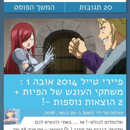
20 תגובות
המשך הפוסט
פיירי טייל 2014 אובה 1 :
משחקי העונש של הפיות +
2 הוצאות נוספות ~!
Juviii
29
מאי
2016
שלומלום לכולם~! אז ... באתי להוציא לכם
שלושה דברים של פיירי ! :D האושר ~ את פרק 38 של