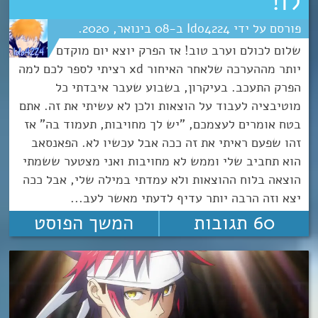
לו!
Ido4224
08
ינואר
2020
שלום לכולם וערב טוב! אז הפרק יוצא יום מוקדם
יותר מההערכה שלאחר האיחור xd רציתי לספר לכם למה
הפרק התעכב. בעיקרון, בשבוע שעבר איבדתי כל
מוטיבציה לעבוד על הוצאות ולכן לא עשיתי את זה. אתם
בטח אומרים לעצמכם, "יש לך מחויבות, תעמוד בה" אז
זהו שפעם ראיתי את זה ככה אבל עכשיו לא. הפאנסאב
הוא תחביב שלי וממש לא מחויבות ואני מצטער ששמתי
הוצאה בלוח ההוצאות ולא עמדתי במילה שלי, אבל ככה
יצא וזה הרבה יותר עדיף לדעתי מאשר לעב...
60 תגובות
המשך הפוסט