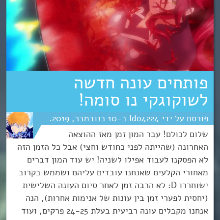
פותחים עונה חדשה
לשוקוגקי נו סומה!
Ido4224
10
נובמבר
2019
שלום לכולם! עבר המון זמן מאז ההוצאה
האחרונה (שהייתה לפני כחודש וחצי) אבל כל הזמן הזה
לא הפסקנו לעבוד אפילו לשניה! יש עוד המון דברים
מאחורי הקלעים שאנחנו עובדים עליהם ושממש בקרוב
ישוחררו D: לא הרבה זמן לאחר סיום העונה השלישית
(יחסית לפערי זמן בין עונות של אנימות אחרות), הנה
אנחנו מקבלים עונה רביעית בעלת 24-25 פרקים, ועוד