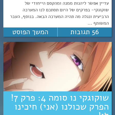
עדיין אפשר ליהנות ממנה ומהקסם הייחודי של
שוקוגקי~ בפרקים של היום תסתכם לנו המערכה
הרביעית ונגלה מה תהיה המערכה הבאה. בנוסף, העבר
המשותף ...
56 תגובות
המשך הפוסט
שוקוגקי נו סומה 4: פרק 7!
הפרק שכולנו (אני) חיכינו