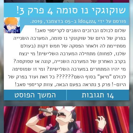
שוקוגקי נו סומה 4 פרק 3!
Ido4224
05
דצמבר
2019
שלום לכולם וברוכים השבים לקריספי סאב!
בפרק של היום של שוקוגקי נו סומה, המערכה השנייה
מסתיימת לה ולאחר הפסקה של חמש דקות (בעולם
שלנו, לפחות) מתחילה המערכה השלישית! מי ינצח
בקרב האחרון של המערכה השנייה, קוגה או טסוקסה?
מי יהיו המתחרים במערכה השלישית? ומי זו שמוסיפה
לכולם "מיאן" בסוף השם?????? כל זאת ועוד בפרק של
היום~! פרק 3 נתראה בפעם הבאה, צוות קריספי סאב!
14 תגובות
המשך הפוסט