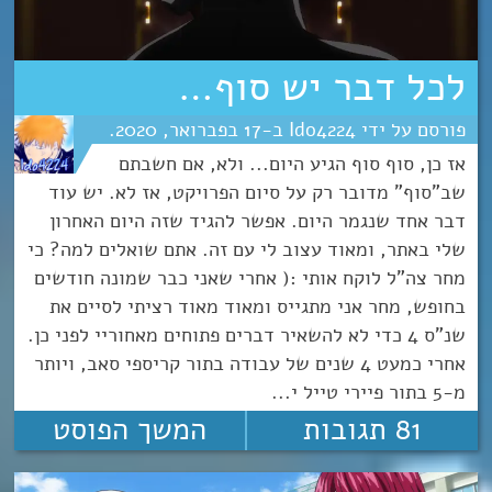
לכל דבר יש סוף…
Ido4224
17
פברואר
2020
אז כן, סוף סוף הגיע היום... ולא, אם חשבתם
שב"סוף" מדובר רק על סיום הפרויקט, אז לא. יש עוד
דבר אחד שנגמר היום. אפשר להגיד שזה היום האחרון
שלי באתר, ומאוד עצוב לי עם זה. אתם שואלים למה? כי
מחר צה"ל לוקח אותי :( אחרי שאני כבר שמונה חודשים
בחופש, מחר אני מתגייס ומאוד מאוד רציתי לסיים את
שנ"ס 4 כדי לא להשאיר דברים פתוחים מאחוריי לפני כן.
אחרי כמעט 4 שנים של עבודה בתור קריספי סאב, ויותר
מ-5 בתור פיירי טייל י...
81 תגובות
המשך הפוסט