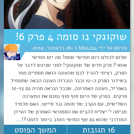
שוקוגקי נו סומה 4 פרק 6!
Ido4224
26
דצמבר
2019
שלום לכולם ויום חמישי שמח! מה יום חמישי
אומר? פרק חדש של שוקוגקי! לפני שניגש לדבר על
הפרק, רציתי להגיד לכם שהעונה הזאת תסתיים מחר
בשידור הפרק ה-12 וכבר הוכרזה העונה הבאה שתתחיל
באפריל, העונה האחרונה, שככל הנראה תהיה גם 12-13
פרקים. בפרק של היום סוף סוף נסכם את המערכה
השלישית, עם הקרב של סומה נגד סייטו. האם תלמיד
מכיתה י' יצליח להביס את הסמוראי האחרון של העידן
המודרני שהוא גם שף הסושי הטוב ביותר לזמנו?!...
16 תגובות
המשך הפוסט