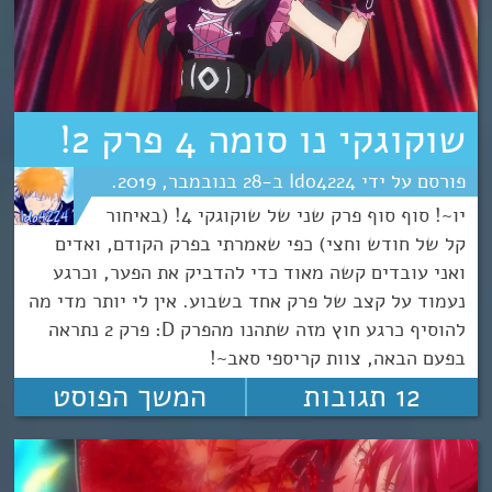
שוקוגקי נו סומה 4 פרק 2!
Ido4224
28
נובמבר
2019
יו~! סוף סוף פרק שני של שוקוגקי 4! (באיחור
קל של חודש וחצי) כפי שאמרתי בפרק הקודם, ואדים
ואני עובדים קשה מאוד כדי להדביק את הפער, וכרגע
נעמוד על קצב של פרק אחד בשבוע. אין לי יותר מדי מה
להוסיף כרגע חוץ מזה שתהנו מהפרק D: פרק 2 נתראה
בפעם הבאה, צוות קריספי סאב~!
12 תגובות
המשך הפוסט