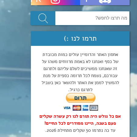
תרמו לנו :)
אחסון האתר והדומיין עולים כמות מכובדת
של כסף ואנחנו לא באמת מרווחים משהו על
זה שאנחנו ממשיכים לשלם עליהם ולתרגם
עבורכם, נשמח לכל תרומה כספית על מנת
להמשיך לממן את האתר ולהשאר כאן בשביל
לתרגם כרגיל.
אם כל גולש היה תורם לנו רק עשרה שקלים
פעם בשנה, היינו מסודרים לכל החיים!
עד כה נתרמו 50 שקלים מתחילת 2026.