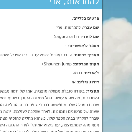
להתראות, ארי
פרטים כלליים:
שם עברי:
להתראות, ארי
שם לועזי:
Sayonara Eri
מספר צ'אפטרים:
1
תאריך פרסום:
ה-11 באפריל 2022 עד ה-11 באפריל 2022
מקום הפרסום:
Shounen Jump+
ז'אנרים:
דרמה
דירוג גילים:
אין
תקציר:
בעודה סובלת ממחלה סופנית, אמו של יוטה מבקשת
האחרונים, מה שהוא עושה. החל מחיוכה הקורן כשהיא נמצ
שבהם המחלה שלה מתפשטת ברחבי גופה בבית החולים. הוא
שעות של סרטונים ותמונות. לאחר שהלכה לעולמה, יוטה מא
שבחר להקרין בבית הספר שלו, כשהוא מחליט להוסיף קצת 
אמא מתה שמתפוצצת, עם פיצוץ אמיתי! לאחר התגובה השל
שהוא הציג את מותה של אמו, יוטה עולה לגג של בית החולי