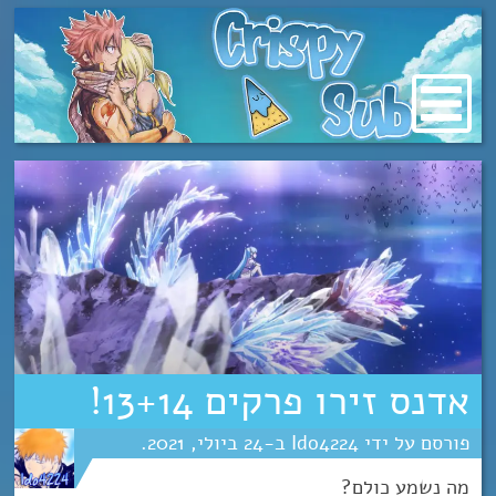
מעבר
לתוכן
אדנס זירו פרקים 13+14!
Ido4224
24
יולי
2021
מה נשמע כולם?