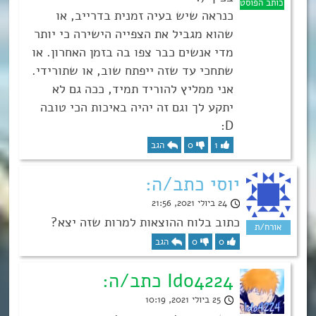
כנראה שיש בעיה זמנית בדרייב, או
שהוא מגביל את הצפייה הישירה כי יותר
מדי אנשים כבר צפו בה בזמן האחרון. או
שתחכי עד שזה ייפתח שוב, או שתורידי.
אני ממליץ להוריד תמיד, ככה גם לא
יתקע לך וגם זה יהיה באיכות הכי טובה
D:
1
0
הגב
יוסי כתב/ה:
24 ביולי 2021, 21:56
כתוב בלוח ההוצאות למרות שזה יצא?
0
0
הגב
Ido4224 כתב/ה:
25 ביולי 2021, 10:19