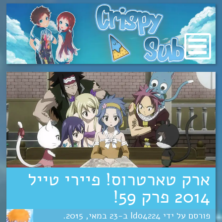
מעבר
לתוכן
ארק טארטרוס! פיירי טייל
2014 פרק 59!
Ido4224
23
מאי
2015