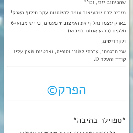
שהכיתוב יזוז, וכו’*
מזכיר לכם שהעיצוב עומד להשתנות עקב חילוף הארק!
בארק עצמו נחליף את העיצוב
7
פעמים, כי יש מבוא+6
חלקים (כרגע אנחנו במבוא)
ולקרדיטים,
אני תרגמתי, ערכתי לשוני וסופית, וארטיום שאין עליו
קודד והעלה D:
הפרק©
*ספוילר בתיבה*
כל
תשעת שערי השדים של טארטרוס נחשפים,