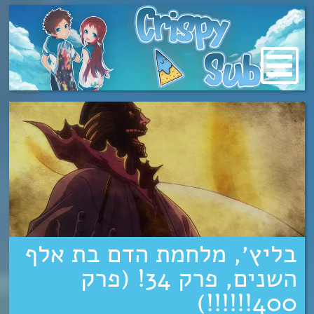
מעבר
לתוכן
בליץ׳, מלחמת הדם בת אלף
השנים, פרק 34! (פרק
400!!!!!!)