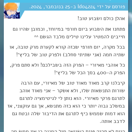
Ido4224
25
נובמבר
2024
אהלן כולם ושבוע טוב!
פתחנו את השבוע ביום חורפי במיוחד, וכמובן שהיו גם
חייבים להמטיר עלינו טילים מלבד הגשם ^^
בכל מקרה, יום חורפי שכזה קורא לקערת מרק טובה, או
שתיה חמה (אני שתיתי סחלב) ולפרק טוב של בליץ׳!
כל אוהבי מאיורי – הפרק הזה בשבילכם! ולא סתם פרק,
הפרק ה-400 בסך הכל של בליץ׳!
קיבלנו קרב מאוד מאוד טוב של מאיורי, עם הרבה
שורות התנשאות שלו, ולא אשקר – אני מאוד אוהב
לתרגם פרקי מאיורי. הוא נותן לי לגיטימציה לתרגם
במשלב גבוה יותר כי הוא כזה מתנשא, אך גם עוקצני, אז
הוא דמות שממש כיף לתרגם את הדיבור שלה ובטח גם
לדבב אותה.
היום לא תהיה פינת השוואה מול המנגה כי אין ממש מה