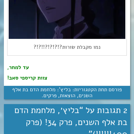
נמו מקבלת שורות?!?!?!?!!?!?
עד למחר,
צוות קריספי סאב!
פורסם תחת הקטגוריות:
בליץ': מלחמת הדם בת אלף
השנים
,
הוצאות
,
פרקים
.
2 תגובות על “
בליץ׳, מלחמת הדם
בת אלף השנים, פרק 34! (פרק