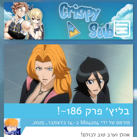
מעבר
לתוכן
בליץ׳ פרק 186~!
Ido4224
14
דצמבר
2025
אהלן וערב טוב לכולם!