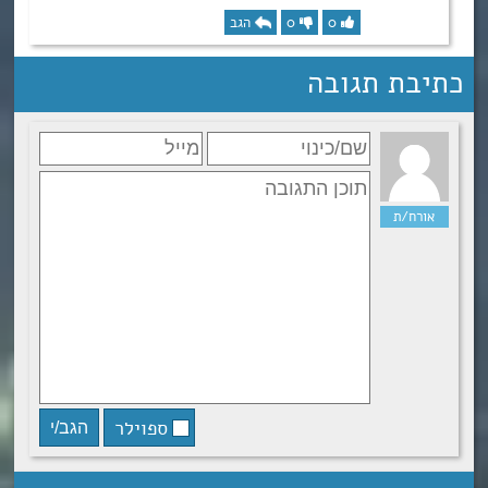
0
0
הגב
כתיבת תגובה
ספוילר