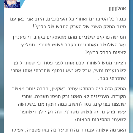
אהלןןןןןן
כנגד כל הסיכויים ואחרי כל העיכובים, היום אני כאן עם
סיום החלק השני של הארק החדש של בליץ’!
חמישה פרקים ששניים מהם מתעסקים בקרב די מעניין
ואז השלושה האחרונים בקרב פשוט פסיכי. ממליץ
לצפות בהכל ברצף!
רציתי ממש לשחרר לכם אותו לפני פסח, כי טסתי ליפן
לשבועיים וחצי, אבל לא יצא ובסוף שחררתי אותו אחרי
שחזרתי כבר.
החלק הזה היה בהחלט עתיר באקשן, הרבה יותר מאשר
הקודם. העניינים לא האטו ורק תפסו תאוצה. אחרי
שתצפו בפרקים, נסו לחשוב כמה התקדמנו בשלושה
עשר פרקים, זה פשוט מטורף. וזה רק יילך וישתפר
לטעמי מהסיבות הבאות:
האנימה עשתה עבודה נהדרת עד כה באדפטציה, אפילו