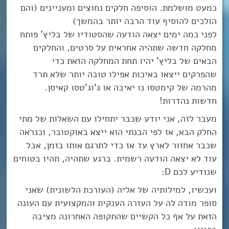
כמעט מושלמת. הוסיפה חלקים נחוצים ומעניינים (והם
הולכים להוסיף עוד הרבה יותר בהמשך)
לפני כמה ימים יצאה הודעה שהסטודיו של בליץ’ פותח
מחלקה חדשה שתהיה אחראית על סרטים, והחלקים
הבאים של בליץ’ יהיו תחת המחלקה הזאת כדי
שהפרקים ייצאו באיכות אפילו טובה יותר שלא תרד
מהרמה של קימטסו נו יאיבה או ג’וג’טסו קאיסן.
חדשות נהדרות!
מעבר לזה, אני יודע שכבר יתחילו עם השאלות של מתי
החלק הבא, אז לפי הבנתי הוא ייצא באוקטובר, וכנראה
שכבר אחזור לארץ עד אז כדי לתרגם אותו בזמן, אבל
עוד לא יצאה הודעה רשמית. ברגע שתהיה, תהיו בטוחים
שנודיע לכם D:
ועכשיו, למילותיה של אליה (העורכת הלשונית) שאני
סופר מודה לה על העזרה הענקית והמקצועית עם העונה
הזאת על אף כל הקשיים שהתקופה האחרונה מציבה