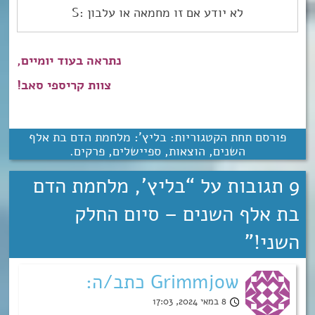
לא יודע אם זו מחמאה או עלבון :S
נתראה בעוד יומיים,
צוות קריספי סאב!
פורסם תחת הקטגוריות:
בליץ': מלחמת הדם בת אלף
השנים
,
הוצאות
,
ספיישלים
,
פרקים
.
9 תגובות על “
בליץ’, מלחמת הדם
בת אלף השנים – סיום החלק
השני!
”
Grimmjow כתב/ה:
8 במאי 2024, 17:03