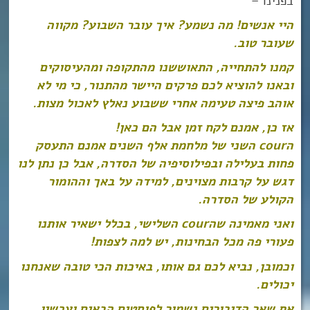
בפנינו –
היי אנשים! מה נשמע? איך עובר השבוע? מקווה
שעובר טוב.
קמנו להתחייה, התאוששנו מהתקופה ומהעיסוקים
ובאנו להוציא לכם פרקים היישר מהתנור, כי מי לא
אוהב פיצה טעימה אחרי ששבוע נאלץ לאכול מצות.
אז כן, אמנם לקח זמן אבל הם כאן!
הcour השני של מלחמת אלף השנים אמנם התעסק
פחות בעלילה ובפילוסיפיה של הסדרה, אבל כן נתן לנו
דגש על קרבות מצוינים, למידה על באך וההומור
הקולע של הסדרה.
ואני מאמינה שהcour השלישי, בכלל ישאיר אותנו
פעורי פה מכל הבחינות, יש למה לצפות!
וכמובן, נביא לכם גם אותו, באיכות הכי טובה שאנחנו
יכולים.
את שאר הדיבורים נשמור לפוסטים הבאים ועכשיו…