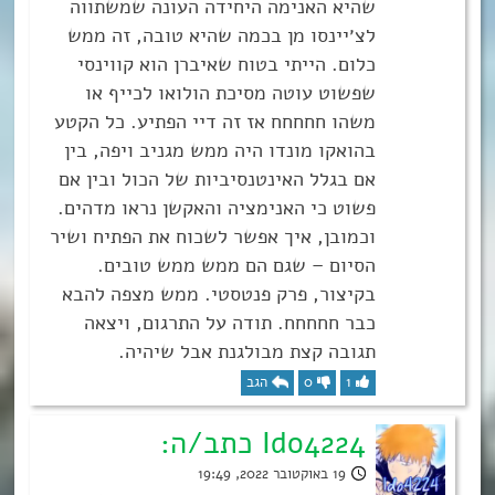
שהיא האנימה היחידה העונה שמשתווה
לצ׳יינסו מן בכמה שהיא טובה, זה ממש
כלום. הייתי בטוח שאיברן הוא קווינסי
שפשוט עוטה מסיכת הולואו לכייף או
משהו חחחחח אז זה דיי הפתיע. כל הקטע
בהואקו מונדו היה ממש מגניב ויפה, בין
אם בגלל האינטנסיביות של הכול ובין אם
פשוט כי האנימציה והאקשן נראו מדהים.
וכמובן, איך אפשר לשכוח את הפתיח ושיר
הסיום – שגם הם ממש ממש טובים.
בקיצור, פרק פנטסטי. ממש מצפה להבא
כבר חחחחח. תודה על התרגום, ויצאה
תגובה קצת מבולגנת אבל שיהיה.
1
0
הגב
Ido4224 כתב/ה:
19 באוקטובר 2022, 19:49