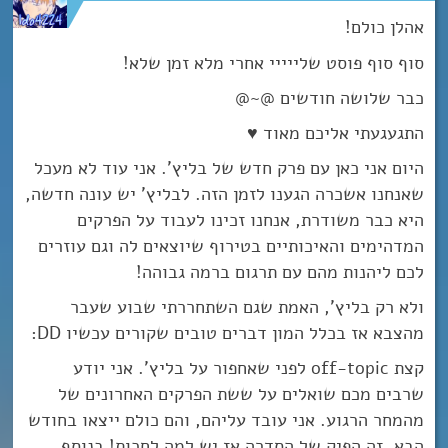
אהלן כולם!
סוף סוף פוסט שלייייי אחרי מלא זמן שלא!
כבר שלושה חודשים @~@
התגעגעתי אליכם מאוד ♥
היום אני כאן עם פרק חדש של בליץ’. אני עוד לא מעכל
שאנחנו אשכרה הגענו לזמן הזה. לבליץ’ יש עונה חדשה,
היא כבר משודרת, אנחנו זכינו לעבוד על הפרקים
המדהימים והאיכותיים בטירוף שיוצאים לה וגם עוזרים
לכם ליהנות מהם עם תרגום ברמה גבוהה!
ולא רק בליץ’, האמת שגם השתחררתי שבוע שעבר
מהצבא אז בכלל המון דברים טובים שקורים עכשיו DD:
קצת off-topic לפני שאחפור על בליץ’. אני יודע
שרבים מכם שואלים על ששת הפרקים האחרונים של
מהמחר הרגוע. אני עובד עליהם, והם כולם ייצאו בחודש
הבא. זה הפיק של הסדרה אז יש למה לחכות! בנוסף,