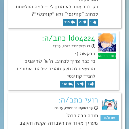
רק דבר אחד לא מובן לי – למה החלטתם
לכתוב ”קווינסי” ולא “קווינשי”?
1
0
הגב
Ido4224 כתב/ה:
21 באוקטובר 2022, 17:15
בבקשה (:
כי ככה צריך לכתוב. ה’ש’ שהיפנים
מבטאים זה חלק מהניב שלהם. אמורים
להגיד קווינסי
1
0
הגב
רועי כתב/ה:
19 באוקטובר 2022, 20:15
תודה רבה רבה!
מעריך מאוד את העבודה הקשה והקצב