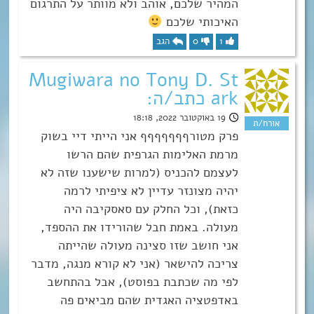
המהיר שלכם, אוהב ולא מוותר על התרגום
האיכותי שלכם
1
0
הגב
Mugiwara no Tony D. St
ark כתב/ה:
19 באוקטובר 2022, 18:18
פרק מטורףףףףףףף אני הייתי דיי בשוק
מרמת האלימות הגרפית שהם הרשו
לעצמם להכניס (למרות שישענו שזה לא
יהיה מצונזר עדיין לא ציפיתי לרמה
כזאת), וכל החלק עם סאסקיבה היה
מעולה. באמת חבל שהורידו את ההספד,
אני חושב שזו סצינה מעולה שהייתה
צריכה להישאר (אני לא קורא מנגה, מדבר
לפי מה שכתבת בפוסט), אבל בהתחשב
באדפטציה האגדית שהם מביאים פה