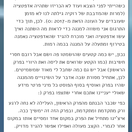
כשהייתי לפני הצבא ועוד לא הכריזו שתהיה אדפטציה
(למרות שהמדבבת של רוקיה גילתה לנו לא מזמן
שעובדים על העונה הזאת מ-2017 :0). לכן, תוך כדי
התרגום אני משווה למנגה כדי לראות מה השתנה ואיך
עשו אדפטציה ואני מוכרח להגיד שהאדפטציה נאמנה
בטירוף ומתעלה על המנגה בכמה רמות.
נכון, יש כמה קטעים שהושמטו פה ושם אבל רובם חסרי
חשיבות (כמו הקטע שרואים את ליסה ואת היורי בפרק
הראשון) אבל יש גם כמה שחבל לי מאוד שמשמיטים.
לכן, אתחיל מסורת שבה אדבר על השינויים מהמנגה
שהיו בפרק ואוסיף בסוף הפוסט כל מיני פרטי מידע
שאולי יעניינו אתכם אחרי שתצפו בפרק (:
כפי שכבר הבנתם מהפרק הראשון, העלילה לא נחה לרגע
ורק מתקדמת ומתקדמת, ובפרק הזה זה ימשיך ככה.
איצ’יגו מתחיל את הפרק במקום אחד ומסיים אותו במקום
אחר לגמרי. הקצב מעולה ואפילו אפשר להגיד מדויק.