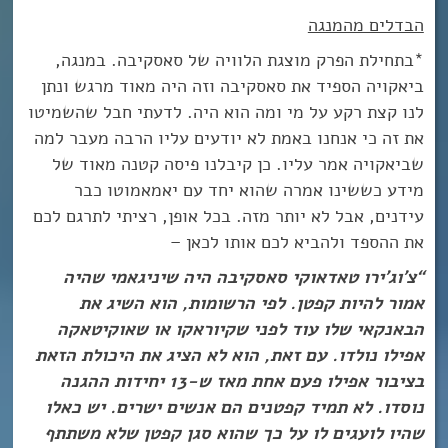
הבדלים מהמנגה
*בתחילת הפרק מוצגת הלוויה של סאסקיבה. במנגה,
ביאקויה הספיד את סאסקיבה וזה היה מאוד מרגש ונתן
לנו קצת רקע על מי ומה הוא היה. לדעתי חבל שהשמיטו
את זה כי אנחנו באמת לא יודעים עליו הרבה מעבר למה
שביאקויה אמר עליו. כן קיבלנו פיסה קטנה מאוד של
מידע כששינו אמרה שהוא יחד עם יאמאמוטו כבר
עידנים, אבל לא יותר מזה. בכל אופן, רציתי לתרגם לכם
את ההספד ולהביא לכם אותו לכאן –
“צ’וג’ירו טאדאוקי סאסקיבה היה שיניגאמי שהיה
אמור להיות קפטן. לפי הרשומות, הוא השיג את
הבאנקאי שלו עוד לפני שקיוראקו או שאוקיטאקה
אפילו נולדו. עם זאת, הוא לא הציג את היכולת הזאת
בציבור אפילו פעם אחת מאז ש-13 יחידות ההגנה
נוסדו. לא תמיד קפטנים הם אנשים ישרים. יש כאלו
שהיו לועגים לו על כך שהוא סגן קפטן שלא משתתף