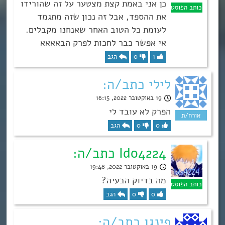
כן אני באמת קצת מצטער על זה שהורידו
את ההספד, אבל זה נכון שזה מתגמד
לעומת כל הטוב האחר שאנחנו מקבלים.
אי אפשר כבר לחכות לפרק הבאאאא
1
0
הגב
לילי כתב/ה:
19 באוקטובר 2022, 16:15
הפרק לא עובד לי
0
0
הגב
Ido4224 כתב/ה:
19 באוקטובר 2022, 19:48
מה בדיוק הבעיה?
0
0
הגב
פינגו כתב/ה: