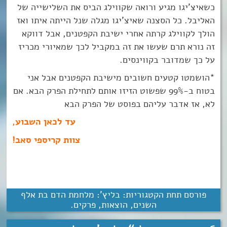
כשאיצ’יגו מגיע ורואה שקווילג הביס את השלישייה של
האליבל. כל הסצנה שאיצ’יגו מגלה שנל הייתה איתו ואז
הולך לקווילג קרתה אחרי ישיבת הקפטנים, אבל דווקא
זה נורא תרם שעשו את זה במקביל לכך שמאיורי מכריז
על כך שמדובר בקווינסים.
*הושמטו קטעים חשובים מישיבת הקפטנים אבל אני
בטוח ב-99% שפשוט הזיזו אותם לתחילת הפרק הבא. אם
לא, אז אדבר עליהם בפוסט של הפרק הבא
עד לכאן השבוע,
צוות קריספי סאב!
פורסם תחת הקטגוריות:
בליץ': מלחמת הדם בת אלף
השנים
,
הוצאות
,
פרקים
.