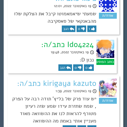
19 באוקטובר 2022, 12:01
שמעתי שיאמאמוטו קיבל את הצלקת שלו
מהבאנקאי של סאסקיבה
1
0
הגב
Ido4224 כתב/ה:
19 באוקטובר 2022, 19:48
נכון D:
0
0
הגב
kirigaya kazuto כתב/ה:
19 באוקטובר 2022, 1:39
יש עוד פרק של בליץ’ תודה רבה על הפרק
, שמח שחזרת עידו שמע שזה רעיון
מטורף להראות לנו את ההשוואה מאוד
מעניין אותי באמת מה ההשוואה