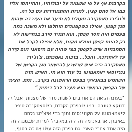
בקרבות אף על פי ששמעו על יכולותיו, והתייחסו אליו
כמו אל סתם קצין. למרות ההתמודדות עם כל זה,
צ’וג’ירו סאסקיבה מעולם לא תיעב את העובדה שהוא
סגן קפטן. אפילו כשקפטנים הוחלפו ולא משנה כמה
פעמים היה חסר קפטן, הוא תמיד סירב בנחישות לא
רק להיות קפטן ממלא מקום, אלא אפילו לקבל את
הסמכויות שיש לקפטן כפי שהיה עם היסאגי ועם קירה
עד לאחרונה. והכל… בזכות נאמנותו. צ’וג’ירו
סאסקיבה היה איש שנשבע להישאר סגן הקפטן של
גנריוסאי יאמאמוטו כל עוד הוא חי. האיש הזה
השתמש בבאנאקי בפעם הראשונה בקרב… ומת. הצער
של הקפטן הראשי הוא מעבר לכל דימיון.”
*בעונה הזאת הם אוהבים לשנות סדר של סצנות, אבל זה
דווקא לטובה. כמו שבפרק הקודם, כשסאסקיבה סיפר
ליאמאמוטו על הקווינסים ותוך כדי איצ’יגו נלחם
באיברן, אז באנימה זה היה במקביל למרות שבמנגה זה
היה אחד אחרי השני. גם בפרק הזה עשו את זה בסוף,