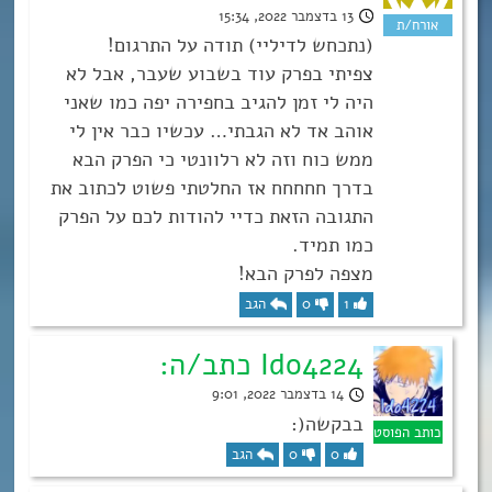
13 בדצמבר 2022, 15:34
(נתכחש לדיליי) תודה על התרגום!
צפיתי בפרק עוד בשבוע שעבר, אבל לא
היה לי זמן להגיב בחפירה יפה כמו שאני
אוהב אד לא הגבתי… עכשיו כבר אין לי
ממש כוח וזה לא רלוונטי כי הפרק הבא
בדרך חחחחח אז החלטתי פשוט לכתוב את
התגובה הזאת כדיי להודות לכם על הפרק
כמו תמיד.
מצפה לפרק הבא!
1
0
הגב
Ido4224 כתב/ה:
14 בדצמבר 2022, 9:01
בבקשה(:
0
0
הגב