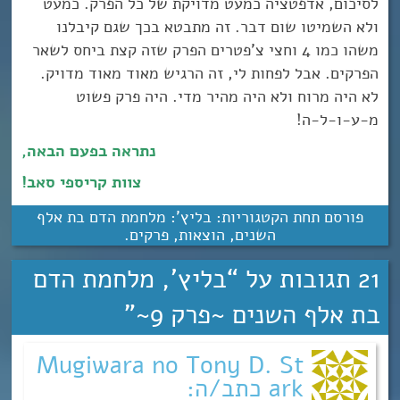
לסיכום, אדפטציה כמעט מדויקת של כל הפרק. כמעט
ולא השמיטו שום דבר. זה מתבטא בכך שגם קיבלנו
משהו כמו 4 וחצי צ’פטרים הפרק שזה קצת ביחס לשאר
הפרקים. אבל לפחות לי, זה הרגיש מאוד מאוד מדויק.
לא היה מרוח ולא היה מהיר מדי. היה פרק פשוט
מ-ע-ו-ל-ה!
נתראה בפעם הבאה,
צוות קריספי סאב!
פורסם תחת הקטגוריות:
בליץ': מלחמת הדם בת אלף
השנים
,
הוצאות
,
פרקים
.
21 תגובות על “
בליץ’, מלחמת הדם
בת אלף השנים ~פרק 9~
”
Mugiwara no Tony D. St
ark כתב/ה: