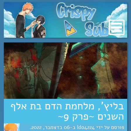
מעבר
לתוכן
בליץ’, מלחמת הדם בת אלף
השנים ~פרק 9~
Ido4224
06
דצמבר
2022