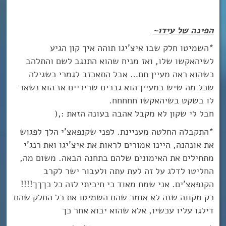
הפינה של עידו~
*השמיטו חלק שבו איצ’יגו תוהה איך קון הגיע
לשיהאקשו שלו, ואז מניח שהוא התנגב לשם והתלהב
כשהוא ראה מעיין חם… אבל התאכזב לגמרי כשגילה
שכל מה שיש במעיין הוא גברים שריריים אז הוא נשאר
לו בשקט בשיהאקשו חחחחח.
חבל לי שקון לא מקבל אהבה בעונה הזאת :,(
*התקבלה החלטה מעניינת. לפני שקנפאצ’י הלך לפגוש
את אונהנה, היינו אמורים לראות את איצ’יגו ואת רנג’י
מתחילים את האימונים שלהם בתחנה הבאה. משום מה,
החליטו לדלג על זה לעת עתה ולעבור ישר לקרב
הקנפאצ’ים. אני שמח מאוד כי חיכיתי לזה כל כךךך!!!!
רק מקווה שזה לא אומר שהם השמיטו את כל החלק שהם
דילגו עליו עכשיו, אלא שהוא יבוא אחר כך