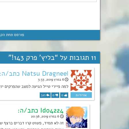
פורסם תחת הקט
11 תגובות על “
בליץ’ פרק 143!
”
Natsu Dragneel כתב/ה:
6 במרץ 2019, 3:33
למה פיירי טייל הגיעה למצב שהפרקים יו
0
0
הגב
Ido4224 כתב/ה:
6 במרץ 2019, 20:36
זה לא תמיד, פשוט קרו דברים ברצף שג