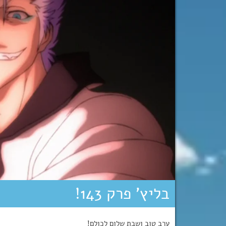
בליץ’ פרק 143!
ערב טוב ושבת שלום לכולם!