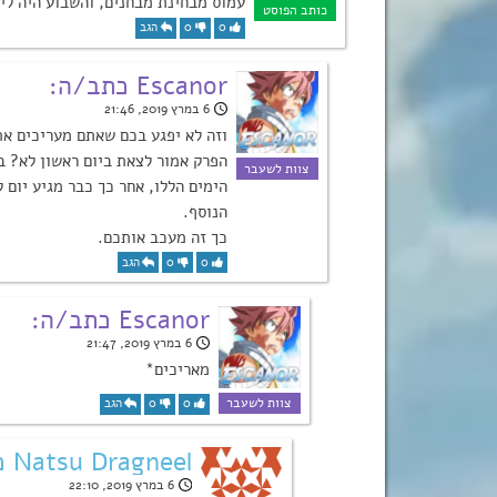
עמוס מבחינת מבחנים, והשבוע היה לי 
0
0
הגב
Escanor כתב/ה:
6 במרץ 2019, 21:46
וזה לא יפגע בכם שאתם מעריכים א
הפרק אמור לצאת ביום ראשון לא? ב
הימים הללו, אחר כך כבר מגיע יום 
הנוסף.
כך זה מעכב אותכם.
0
0
הגב
Escanor כתב/ה:
6 במרץ 2019, 21:47
מאריכים*
0
0
הגב
Natsu Dragneel כתב/ה:
6 במרץ 2019, 22:10