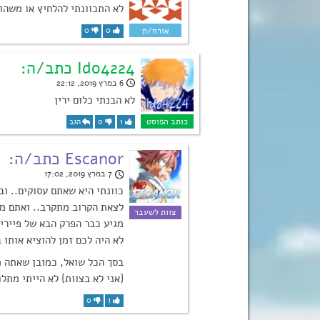
לא התכוונתי להלחיץ או משה
0
0
Ido4224 כתב/ה:
6 במרץ 2019, 22:12
לא הבנתי כלום ירין
1
0
הגב
Escanor כתב/ה:
7 במרץ 2019, 17:02
כוונתי היא שאתם עסוקים.. 
לצאת הקרוב מתקרב.. ואתם מש
מגיע כבר הפרק הבא של פיירי
לא היה לכם זמן להוציא אותו 
בסך הכל שואל, כמובן שאתה מכ
{אני לא בצוות} לא הייתי מתלו
0
1