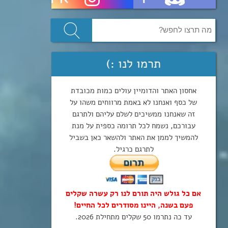
תרמו לנו :)
אחסון האתר והדומיין עולים כמות מכובדת
של כסף ואנחנו לא באמת מרווחים משהו על
זה שאנחנו ממשיכים לשלם עליהם ולתרגם
עבורכם, נשמח לכל תרומה כספית על מנת
להמשיך לממן את האתר ולהשאר כאן בשביל
לתרגם כרגיל.
אם כל גולש היה תורם לנו רק עשרה שקלים
פעם בשנה, היינו מסודרים לכל החיים!
עד כה נתרמו 50 שקלים מתחילת 2026.