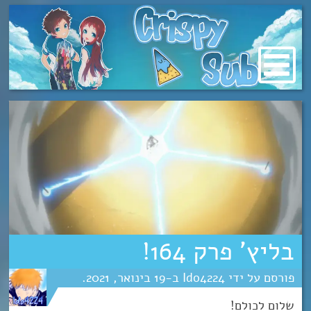
מעבר
לתוכן
בליץ’ פרק 164!
Ido4224
19
ינואר
2021
שלום לכולם!