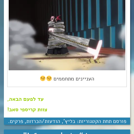
העניינים מתחממים
עד לפעם הבאה,
צוות קריספי סאב!
פורסם תחת הקטגוריות:
בליץ'
,
הודעות/הכרזות
,
פרקים
.