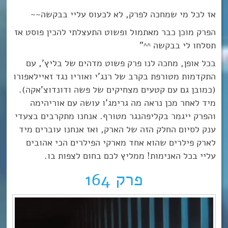
אז לכל מי שמחכה לפרק, לא לכעוס עליי בבקשה~~
הפרק מוכן כבר מאתמול ופשוט התעצלתי להכין פוסט אז
תסלחו לי בבקשה ^^”
בכל אופן, מחכה לנו פרק פשוט מדהים של בליץ’, עם
התקדמות מטורפת בקרב של רנג’י ואוריו נגד זאיילאפורו
(כמובן גם עם קטעים מצחיקים של פשה ודונדוצ’אקה).
מיד לאחר מכן נראה מה גרימג’ו עושה עם אוריהימה
והפרק ייגמר בקליפהנגר מטורף. אנחנו מתקרבים בצעדי
ענק לסיום החלק הזה של הארק, ואז אנחנו עוברים מיד
לארק פילרים שהוא אחד מארקי הפילרים הכי אהובים
עליי בכל האנימות! ממליץ לכם בחום לצפות בו.
פרק 164