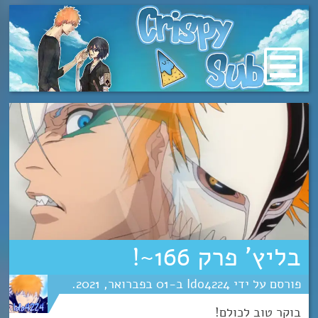
מעבר
לתוכן
בליץ’ פרק 166~!
Ido4224
01
פברואר
2021
בוקר טוב לכולם!