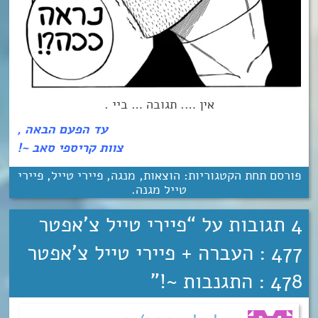
אין …. תגובה … ביי .
עד הפעם הבאה ,
צוות קריספי סאב ~!
פורסם תחת הקטגוריות:
הוצאות
,
מנגה
,
פיירי טייל
,
פיירי
טייל מגנה
.
4 תגובות על “
פיירי טייל צ’אפטר
477 : העברה + פיירי טייל צ’אפטר
478 : התגנבות ~!
”