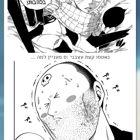
נאטסו קצת עצבני :ס מעניין למה …