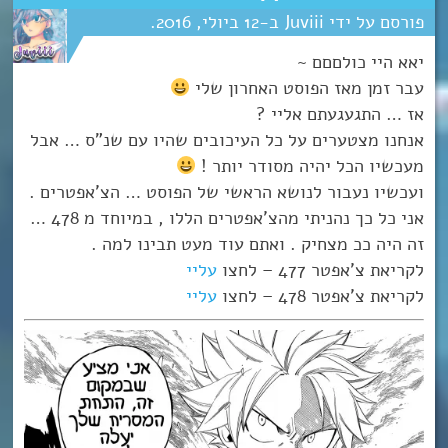
Juviii
12
יולי
2016
יאא היי כולםםם ~
עבר זמן מאז הפוסט האחרון שלי
אז … התגעגעתם אליי ?
אנחנו מצטערים על כל העיכובים שהיו עם שנ”ס … אבל
מעכשיו הכל יהיה מסודר יותר !
ועכשיו נעבור לנושא הראשי של הפוסט … הצ’אפטרים .
אני כל כך נהניתי מהצ’אפטרים הללו , במיוחד מ 478 …
זה היה ככ מצחיק . ואתם עוד מעט תבינו למה .
לקריאת צ’אפטר 477 – לחצו
עליי
לקריאת צ’אפטר 478 – לחצו
עליי