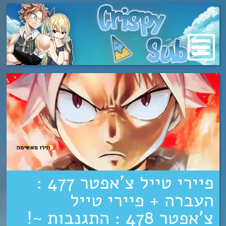
מעבר
לתוכן
פיירי טייל צ’אפטר 477 :
העברה + פיירי טייל
צ’אפטר 478 : התגנבות ~!