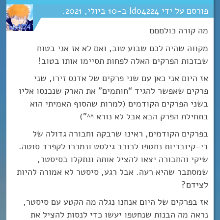
Ido4224
10
יולי
2021
מה קורה כולםםם
מקווה שהיה לכם שבוע טוב, ואם לא אז אני בטוח
שבזכות הפרקים האלה לפחות תסיימו אותו בטוב!
אז היום אני כאן עם שני פרקים של אדנס זירו, שני
פרקים שאפשר להגיד “חותמים” את הארק שנכנסו אליו
בשני הפרקים הקודמים (למרות שהסוף האמיתי הוא
בתחילת הפרק הבא אבל לא נורא ^^”)
בפרקים הקודמים, ראינו שרבקה וחבורה גדולה של
בי-קיובריות נחטפו לכוכב גילסט ונמכרו לקפרד סוטה.
שיקי והחבורה יצאו להציל אותה ונתקלו בסיסטר,
שמסתבר שהיא רעה. אבל רגע, סיסטר לא אמורה להיות
לצידם?
אז בפרקים של היום אנחנו נגלה מה הקטע עם סיסטר,
נראה מה הבנות שנחטפו יעשו כדי לנסות להציל את