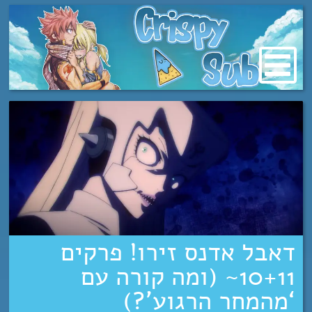
מעבר
לתוכן
דאבל אדנס זירו! פרקים
10+11~ (ומה קורה עם
‘מהמחר הרגוע’?)