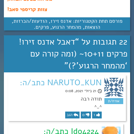
צוות קריספי סאב!
פורסם תחת הקטגוריות:
אדנס זירו
,
הודעות/הכרזות
,
הוצאות
,
מהמחר הרגוע
,
פרקים
.
22 תגובות על “
דאבל אדנס זירו!
פרקים 10+11~ (ומה קורה עם
‘מהמחר הרגוע’?)
”
NARUTO_KUN כתב/ה:
21 ביולי 2021, 0:08
תודה רבה
^_^
1
0
הגב
Ido4224 כתב/ה: