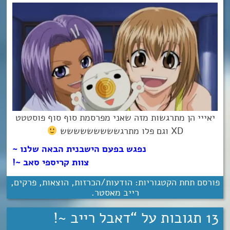
יאייי הן מתרגשות מזה שאני מפרסמת סוף סוף פוסטטט
XD וגם פלו מתרגששששששששש
נפגש בפעם הישבנית הבאה שלנו ~
צוות קריספי סאב ~!
פורסם תחת הקטגוריות:
הודעות/הכרזות
,
הוצאות
,
פרקים
,
רייב מאסטר
.
13 תגובות על “
דאבל רייב ~!