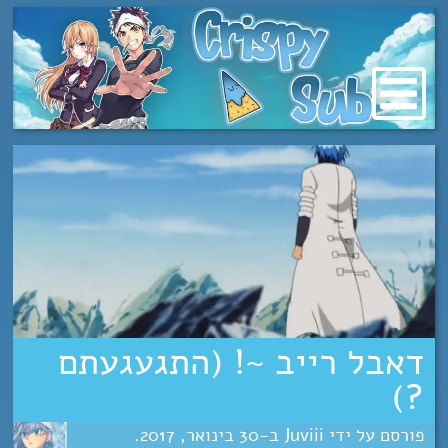
מעבר
לתוכן
דאבל רייב ~! (התגעגעתם
?)
Juviii
30
ינואר
2017