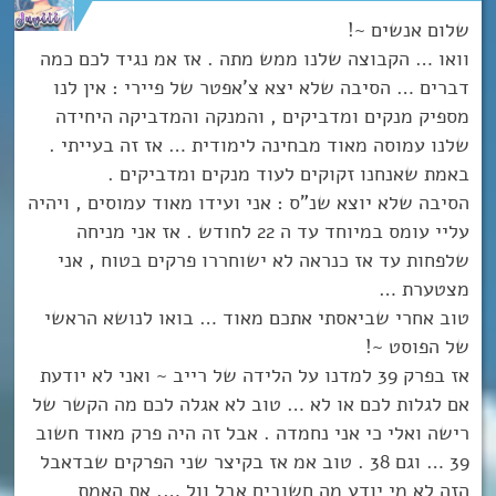
שלום אנשים ~!
וואו … הקבוצה שלנו ממש מתה . אז אמ נגיד לכם כמה
דברים … הסיבה שלא יצא צ’אפטר של פיירי : אין לנו
מספיק מנקים ומדביקים , והמנקה והמדביקה היחידה
שלנו עמוסה מאוד מבחינה לימודית … אז זה בעייתי .
באמת שאנחנו זקוקים לעוד מנקים ומדביקים .
הסיבה שלא יוצא שנ”ס : אני ועידו מאוד עמוסים , ויהיה
עליי עומס במיוחד עד ה 22 לחודש . אז אני מניחה
שלפחות עד אז כנראה לא ישוחררו פרקים בטוח , אני
מצטערת …
טוב אחרי שביאסתי אתכם מאוד … בואו לנושא הראשי
של הפוסט ~!
אז בפרק 39 למדנו על הלידה של רייב ~ ואני לא יודעת
אם לגלות לכם או לא … טוב לא אגלה לכם מה הקשר של
רישה ואלי כי אני נחמדה . אבל זה היה פרק מאוד חשוב
39 … וגם 38 . טוב אמ אז בקיצר שני הפרקים שבדאבל
הזה לא מי יודע מה חשובים אבל וול …. את האמת