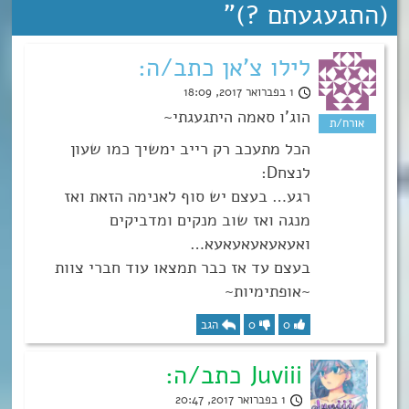
(התגעגעתם ?)
”
לילו צ'אן כתב/ה:
1 בפברואר 2017, 18:09
הוג’ו סאמה היתגעגתי~
הכל מתעכב רק רייב ימשיך כמו שעון
לנצחD:
רגע… בעצם יש סוף לאנימה הזאת ואז
מנגה ואז שוב מנקים ומדביקים
ואעאעאעאעאעא…
בעצם עד אז כבר תמצאו עוד חברי צוות
~אופתימיות~
0
0
הגב
Juviii כתב/ה:
1 בפברואר 2017, 20:47