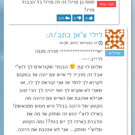
חחח כן פויו! זה זה פויו! כל הכבוד
פויו!
0
0
הגב
לילי צ'אן כתב/ה:
17 בפברואר 2017, 10:58
יאייייייייייייייייייייי תהיה מנגה
לרייב~~~
שלום לו קון
הבנתי שקוראים לך לוצ’י
אבל זה מזכיר לי איש עם יונה אז במקום
לקרוא לך לוסי אז אני קוראת לך לו, או
שאני לא אקרא לך ואז יהיה לך הכי טוב
אנילא אוהבת את האיש עם היונה מה
הקטע של היונה בכלל היא ממש מתנאשת!
כאילו לוצ’י הוא זה שחזק אז מה את
מדברת כאילו לך יש כוח?! ומה הקטע
שלוצ’י שותק… אני לא אוהבת את היונה.