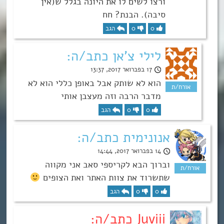
ורצו לשים לו את היונה בגלל ש(אין
סיבה). הבנת? חח
0
0
הגב
לילי צ'אן כתב/ה:
17 בפברואר 2017, 13:37
הוא לא שותק אבל באופן כללי הוא לא
מדבר הרבה וזה מעצבן אותי
0
0
הגב
אנונימית כתב/ה:
14 בפברואר 2017, 14:44
וברוך הבא לקריספי סאב אני מקווה
שתשרוד את צוות האתר ואת הצופים
0
0
הגב
Juviii כתב/ה: