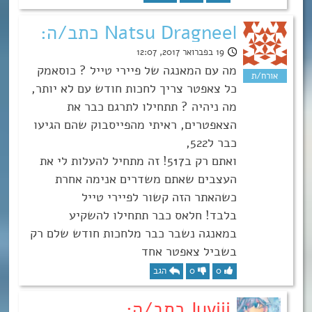
Natsu Dragneel כתב/ה:
19 בפברואר 2017, 12:07
מה עם המאנגה של פיירי טייל ? כוסאמק
כל צאפטר צריך לחכות חודש עם לא יותר,
מה ניהיה ? תתחילו לתרגם כבר את
הצאפטרים, ראיתי מהפייסבוק שהם הגיעו
כבר ל522,
ואתם רק ב517! זה מתחיל להעלות לי את
העצבים שאתם משדרים אנימה אחרת
כשהאתר הזה קשור לפיירי טייל
בלבד! חלאס כבר תתחילו להשקיע
במאנגה נשבר כבר מלחכות חודש שלם רק
בשביל צאפטר אחד
0
0
הגב
Juviii כתב/ה: