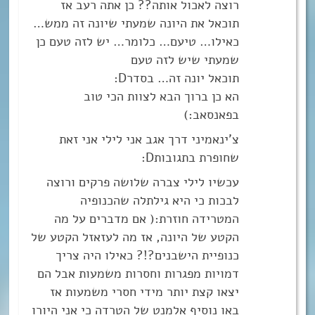
רוצה לאכול אותה?? כן אתה רעב אז
תוכאל את היונה שמעתי שיונה זה ממש…
כאילו… טיעם… כלומר… יש לזה טעם כן
שמעתי שיש לזה טעם
תוכאל יונה זה… בסדרD:
הא כן ברוך הבא לצוות הכי טוב
בפאנסאב:)
צ’ינאמיני דרך אגב אני לילי אני זאת
שחופרת בתגובותD:
עכשיו לילי צברה שלושה פרקים ורוצה
לבכות כי היא גילתלה שהכנופיה
המטרידה חוזרת:( אם מדברים על מה
הקטע של היונה, אז מה לעזאזל הקטע של
כנופיית הישבנים?!? כאילו היה צריך
דמויות מפגרות וחסרות משמעות אבל הם
יצאו קצת יותר מידי חסרי משמעות אז
באו נוסיף אלמנט של הטרדה כי אני היורו