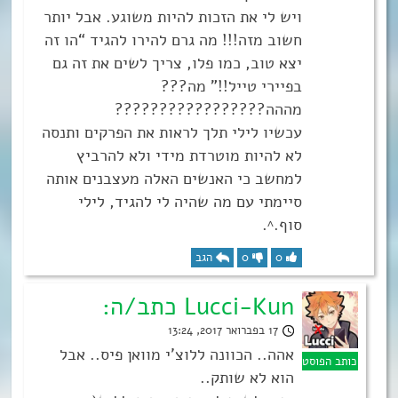
ויש לי את הזכות להיות משוגע. אבל יותר
חשוב מזה!!! מה גרם להירו להגיד “הו זה
יצא טוב, כמו פלו, צריך לשים את זה גם
בפיירי טייל!!” מה???
מההה?????????????????
עכשיו לילי תלך לראות את הפרקים ותנסה
לא להיות מוטרדת מידי ולא להרביץ
למחשב כי האנשים האלה מעצבנים אותה
סיימתי עם מה שהיה לי להגיד, לילי
סוף.^.
0
0
הגב
Lucci-Kun כתב/ה:
17 בפברואר 2017, 13:24
אהה.. הכוונה ללוצ’י מוואן פיס.. אבל
הוא לא שותק..