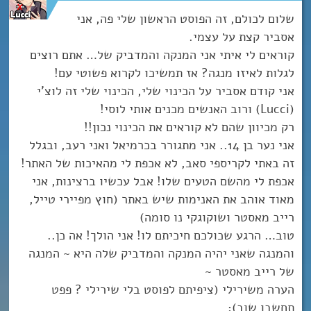
שלום לכולם, זה הפוסט הראשון שלי פה, אני
אסביר קצת על עצמי.
קוראים לי איתי אני המנקה והמדביק של… אתם רוצים
לגלות לאיזו מנגה? אז תמשיכו לקרוא פשוטי עם!
אני קודם אסביר על הכינוי שלי, הכינוי שלי זה לוצ’י
(Lucci) ורוב האנשים מכנים אותי לוסי!
רק מכיוון שהם לא קוראים את הכינוי נכון!!
אני נער בן 14.. אני מתגורר בכרמיאל ואני רעב, ובגלל
זה באתי לקריספי סאב, לא אכפת לי מהאיכות של האתר!
אכפת לי מהשם הטעים שלו! אבל עכשיו ברצינות, אני
מאוד אוהב את האנימות שיש באתר (חוץ מפיירי טייל,
רייב מאסטר ושוקוגקי נו סומה)
טוב… הרגע שכולכם חיכיתם לו! אני הולך! אה כן..
והמנגה שאני יהיה המנקה והמדביק שלה היא ~ המנגה
של רייב מאסטר ~
הערה משירילי (ציפיתם לפוסט בלי שירילי ? פפט
תחשבו שוב):