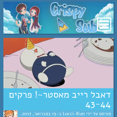
מעבר
לתוכן
דאבל רייב מאסטר~! פרקים
43-44
Lucci-Kun
13
פברואר
2017