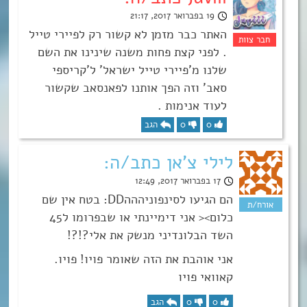
19 בפברואר 2017, 21:17
האתר כבר מזמן לא קשור רק לפיירי טייל
. לפני קצת פחות משנה שינינו את השם
שלנו מ’פיירי טייל ישראל’ ל’קריספי
סאב’ וזה הפך אותנו לפאנסאב שקשור
לעוד אנימות .
0
0
הגב
לילי צ'אן כתב/ה:
17 בפברואר 2017, 12:49
הם הגיעו לסינפוניהההDD: בטח אין שם
כלום>< אני דימיינתי או שבפרומו ל45
השד הבלונדיני מנשק את אלי?!?!
אני אוהבת את הזה שאומר פויו! פויו.
קאוואי פויו
0
0
הגב