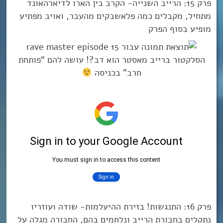
פרק 15: הרייב השנייה- הקרב בין הארו לדיארהאונד
מתחיל, מקבלים כמה פלאשבקים מהעבר, ואויב מפתיע
מופיע בסוף הפרק
הסלקטור ברייב מאסטר הוא דב?! עושה להם “פותחת
חרב” בכניסה
פרק 16: התנגשות! בזירת ההיעלמות- שודה ועוזריו
נתקלים בחבורת הרייב ונלחמים בהם, החבורה מגלה על