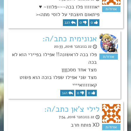
יאוווווו פלו בכה~~~פלווו~ ♥
פיתאום חשבתי על לוסי מתה><
0
0
הגב
אנונימית כתב/ה:
22 בנובמבר 2016, 20:33
פלו בכה לראשונה!! אפילו בפיירי הוא לא
בכה
מצד אחד מסכןןןן
מצד שני אפילו שפלו בוכה הוא פשוט
קאווווואיייי
0
0
הגב
לילי צ'אן כתב/ה:
22 בנובמבר 2016, 7:54
XD פותח חרב