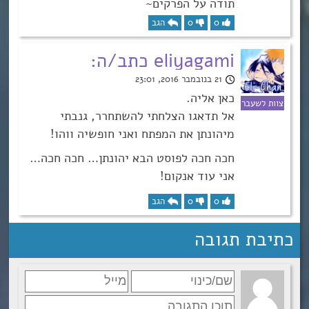
תודה על הפרקים~
0
0
הגב
eliyagami כתב/ה:
21 בנובמבר 2016, 23:01
כאן אליה.
אל תדאגו הצלחתי להשתחרר, גנבתי
מיהונתן את המפתח ואני חופשיה ווהו!
חכה חכה לפוסט הבא יהונתן… חכה חכה…
אני עוד אנקום!
0
0
הגב
כתיבת תגובה