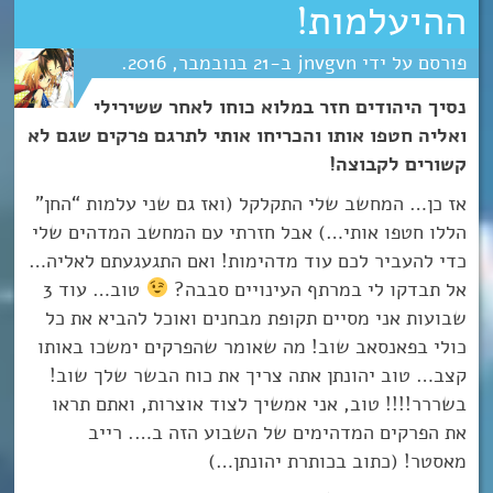
ההיעלמות!
jnvgvn
21
נובמבר
2016
נסיך היהודים חזר במלוא כוחו לאחר ששירילי
ואליה חטפו אותו והכריחו אותי לתרגם פרקים שגם לא
קשורים לקבוצה!
אז כן… המחשב שלי התקלקל (ואז גם שני עלמות “החן”
הללו חטפו אותי…) אבל חזרתי עם המחשב המדהים שלי
כדי להעביר לכם עוד מדהימות! ואם התגעגעתם לאליה…
אל תבדקו לי במרתף העינויים סבבה?
טוב… עוד 3
שבועות אני מסיים תקופת מבחנים ואוכל להביא את כל
כולי בפאנסאב שוב! מה שאומר שהפרקים ימשכו באותו
קצב… טוב יהונתן אתה צריך את כוח הבשר שלך שוב!
בשררר!!!! טוב, אני אמשיך לצוד אוצרות, ואתם תראו
את הפרקים המדהימים של השבוע הזה ב…. רייב
מאסטר! (כתוב בכותרת יהונתן…)