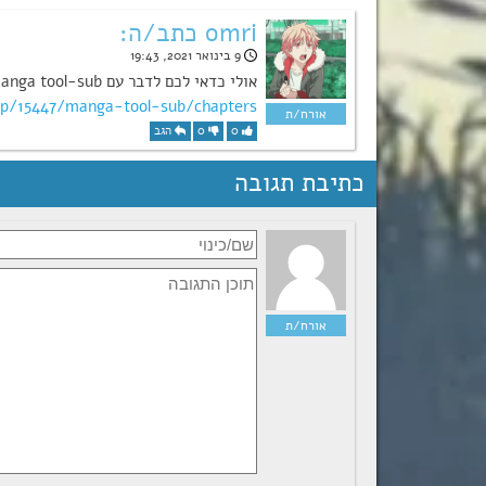
omri כתב/ה:
9 בינואר 2021, 19:43
אולי כדאי לכם לדבר עם Manga tool-sub כי יש סיכוי שהם יכולים לעזור לכם עם המנגה
p/15447/manga-tool-sub/chapters/
0
0
הגב
כתיבת תגובה