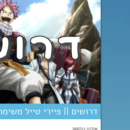
דרושים || פיירי טייל משימת 100 השנים!!
אהלןןן כולםםם