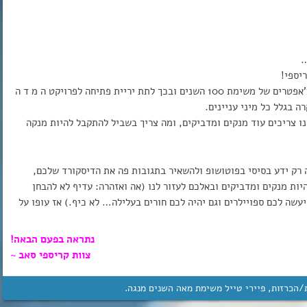
…
יספי!
צ’אפטרים של משימת 100 השנים ובכך לתת יריית פתיחה לפרויקט ה מ ד ה
ה בגלל כל מיני עניינים.
 צריכים עוד מנקים ומדביקים, ומה צריך בשביל להתקבל להיות מנקה
 רק ידע בסיסי בפוטושופ ולהשאיר בתגובות פה את הדיסקורד שלכם,
ות מנקים ומדביקים ובאלכם לעזור לנו (אה ואזהרה: עדיף לא להבחן
עשה לכם ספויילרים וגם יהיה לכם חורים בעלילה… לא כיף.) אז עופו על
נתראה בפעם הבאה!
צוות קריספי סאב ~
/הכרזות
,
פיירי טייל משימת מאה השנים מנגה
.