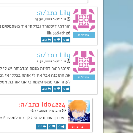
Lily כתב/ה:
11 בינואר 2021, 19:50
הורדתי דיסקורד ובדקתי איך משתמשים א
lily356#6126
0
0
הגב
Lily כתב/ה:
11 בינואר 2021, 2:52
הייתי רוצה להיות מנקה ומדביקה יש לי 
את התוכנה אבל אין לי אותה בכללי אז גם
לעזור אני ממש השמח כי אני אוהבת ממש 
0
0
הגב
Ido4224 כתב/ה:
11 בינואר 2021, 18:57
יש דרך אחרת שיהיה לך נוח לתקשר? אם 
0
0
הגב