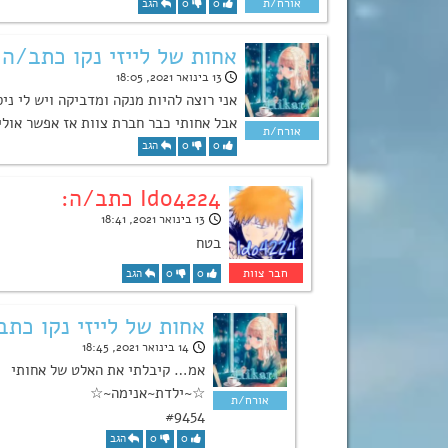
0
0
הגב
אחות של לייזי נקו כתב/ה:
13 בינואר 2021, 18:05
אני רוצה להיות מנקה ומדביקה ויש לי ניס
אבל אחותי כבר חברת צוות אז אפשר אול
0
0
הגב
Ido4224 כתב/ה:
13 בינואר 2021, 18:41
בטח
0
0
הגב
אחות של לייזי נקו כתב
14 בינואר 2021, 18:45
אמ… קיבלתי את האלט של אחותי
☆~ילדת~אנימה~☆
#9454
0
0
הגב