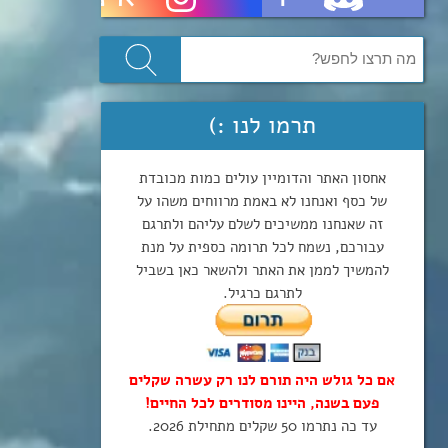
תרמו לנו :)
אחסון האתר והדומיין עולים כמות מכובדת
של כסף ואנחנו לא באמת מרווחים משהו על
זה שאנחנו ממשיכים לשלם עליהם ולתרגם
עבורכם, נשמח לכל תרומה כספית על מנת
להמשיך לממן את האתר ולהשאר כאן בשביל
לתרגם כרגיל.
אם כל גולש היה תורם לנו רק עשרה שקלים
פעם בשנה, היינו מסודרים לכל החיים!
עד כה נתרמו 50 שקלים מתחילת 2026.