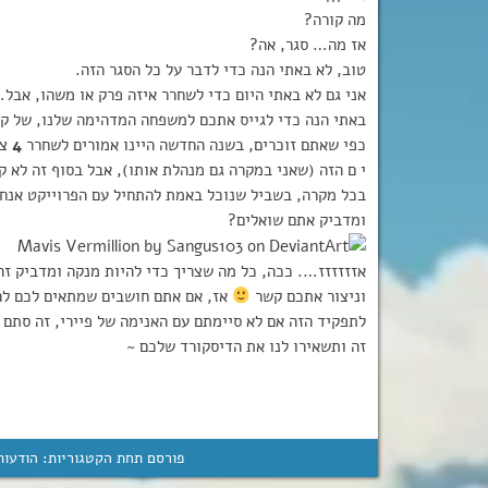
מה קורה?
אז מה… סגר, אה?
טוב, לא באתי הנה כדי לדבר על כל הסגר הזה.
אני גם לא באתי היום כדי לשחרר איזה פרק או משהו, אבל
באתי הנה כדי לגייס אתכם למשפחה המדהימה שלנו, של קר
כפי שאתם זוכרים, בשנה החדשה היינו אמורים לשחרר
4
י ם הזה (שאני במקרה גם מנהלת אותו), אבל בסוף זה לא קר
בכל מקרה, בשביל שנוכל באמת להתחיל עם הפרוייקט אנחנו
ומדביק אתם שואלים?
אזזזזזז…. ככה, כל מה שצריך כדי להיות מנקה ומדביק זה
וניצור אתכם קשר
אז, אם אתם חושבים שמתאים לכם להי
לתפקיד הזה אם לא סיימתם עם האנימה של פיירי, זה סתם י
זה ותשאירו לנו את הדיסקורד שלכם ~
פורסם תחת הקטגוריות:
הודעות