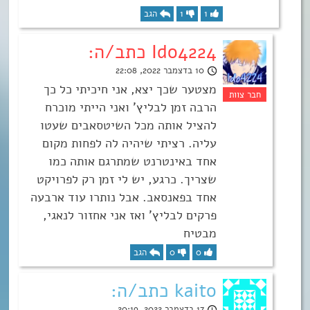
1
1
הגב
Ido4224 כתב/ה:
10 בדצמבר 2022, 22:08
מצטער שכך יצא, אני חיכיתי כל כך
הרבה זמן לבליץ’ ואני הייתי מוכרח
להציל אותה מכל השיטסאבים שעטו
עליה. רציתי שיהיה לה לפחות מקום
אחד באינטרנט שמתרגם אותה כמו
שצריך. כרגע, יש לי זמן רק לפרויקט
אחד בפאנסאב. אבל נותרו עוד ארבעה
פרקים לבליץ’ ואז אני אחזור לנאגי,
מבטיח
0
0
הגב
kaito כתב/ה:
17 בדצמבר 2022, 20:19