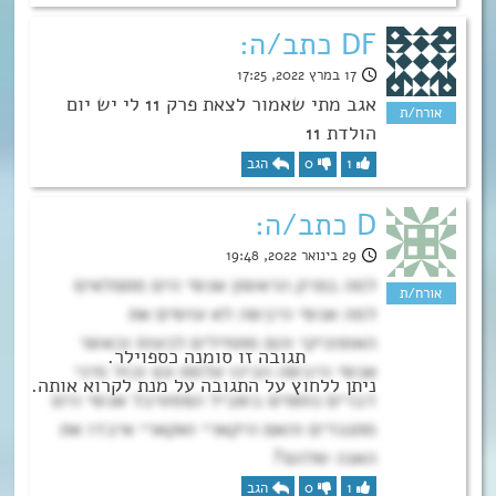
DF כתב/ה:
17 במרץ 2022, 17:25
אגב מתי שאמור לצאת פרק 11 לי יש יום
הולדת 11
1
0
הגב
D כתב/ה:
29 בינואר 2022, 19:48
למה בפרק הראשון אנשי הים מתפלאים
למה אנשי היבשה לא עושים את
האופוניקי והם מתחילים לכעוס וכאשר
אנשי היבשה הכינו עלמת עץ וכול מיני
דברים נוספים בשביל הפסטיבל אנשי הים
מתנגדים והאם היקארי ואקארי איבדו את
האנה שלהם?
1
0
הגב