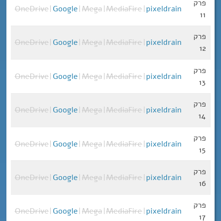
פרק
OneDrive
|
Google
|
Mega
|
MediaFire
|
pixeldrain
11
פרק
OneDrive
|
Google
|
Mega
|
MediaFire
|
pixeldrain
12
פרק
OneDrive
|
Google
|
Mega
|
MediaFire
|
pixeldrain
13
פרק
OneDrive
|
Google
|
Mega
|
MediaFire
|
pixeldrain
14
פרק
OneDrive
|
Google
|
Mega
|
MediaFire
|
pixeldrain
15
פרק
OneDrive
|
Google
|
Mega
|
MediaFire
|
pixeldrain
16
פרק
OneDrive
|
Google
|
Mega
|
MediaFire
|
pixeldrain
17