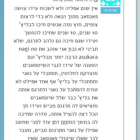
אין שום אפליה ולא לשכוח עידו עושה
פאנסאב מתוך הנאה ולא כדי לרצות
צופים, חוץ מזה אנשים חיכו לבליץ’
10 שנים, 10 שנים שחיכו להמשך
ועידו שגם חיכה גם נלהב לתרגם, שלא
תביני לא נכון אני אוהב את nagi no
asukara הרבה יותר מבליץ’ וגם
הטענה של עידו לגבי השיטסאבים
מוצדקת לחלוטין, תסתכלי על נאגי
ותסתכלי על בליץ’ אף אחד אפילט לא
טורח להסתכל על נאגי ולתרגם אותה
את בליץ’ כבר שלל שיטסאבים
מוציאים לה תרגום מביש ועידו סך
הכל רצה להציל אותה, סדרה שחיכה
לה במשך המוןןןן זמן עוד לפני שחשב
אפילו על נאגי מתרגום מביש, מעבר
לכך שאלו שיקולי פאנסאב שאין