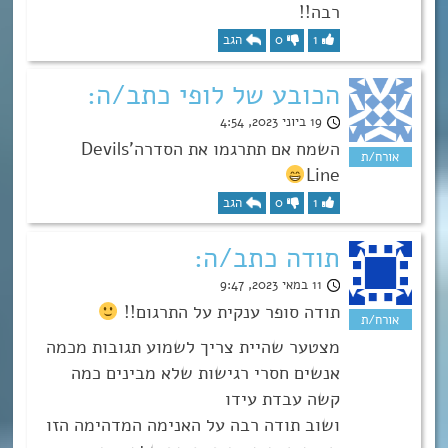
רבה!!
1
0
הגב
הכובע של לופי כתב/ה:
19 ביוני 2023, 4:54
השמח אם תתרגמו את הסדרהDevils’
Line
1
0
הגב
תודה כתב/ה:
11 במאי 2023, 9:47
תודה סופר ענקית על התרגום!!
מצטער שהיית צריך לשמוע תגובות מכמה
אנשים חסרי רגישות שלא מבינים כמה
קשה עבדת עידו
ושוב תודה רבה על האנימה המדהימה הזו