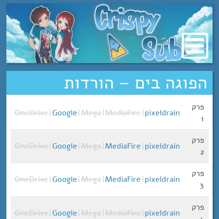
מעבר
לתוכן
הפוגה בים – הורדות
פרק
OneDrive
|
Google
|
Mega
|
MediaFire
|
pixeldrain
1
פרק
OneDrive
|
Google
|
Mega
|
MediaFire
|
pixeldrain
2
פרק
OneDrive
|
Google
|
Mega
|
MediaFire
|
pixeldrain
3
פרק
OneDrive
|
Google
|
Mega
|
MediaFire
|
pixeldrain
4