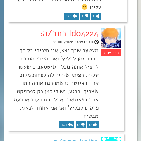
עלינו
1
1
הגב
Ido4224 כתב/ה:
10 בדצמבר 2022, 22:08
מצטער שכך יצא, אני חיכיתי כל כך
הרבה זמן לבליץ’ ואני הייתי מוכרח
להציל אותה מכל השיטסאבים שעטו
עליה. רציתי שיהיה לה לפחות מקום
אחד באינטרנט שמתרגם אותה כמו
שצריך. כרגע, יש לי זמן רק לפרויקט
אחד בפאנסאב. אבל נותרו עוד ארבעה
פרקים לבליץ’ ואז אני אחזור לנאגי,
מבטיח
0
0
הגב