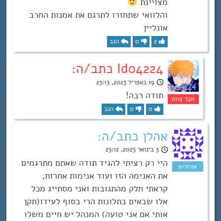
מצויינת
והלוואי שתחזרו לתרגם את אמנות החרב
אונליין
2
0
הגב
Ido4224 כתב/ה:
19 באפריל 2023, 23:13
תודה רבה!
0
0
הגב
אהלן כתב/ה:
3 בינואר 2023, 23:12
היי רק רציתי להגיד תודה שאתם מתרגמים
את האנימה הזו ועוד אנימות אחרות,
קראתי חלק מהתגובות ואני מסתייג מכל
אלו שבאים בתלונות הרי בסוף לעידו(תקן
אותי אם אני טועה) המנהל יש חיים משלו