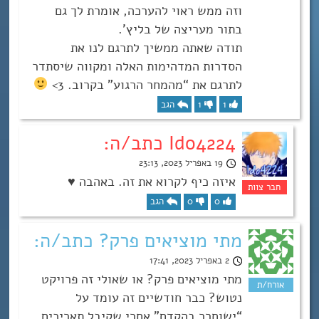
וזה ממש ראוי להערכה, אומרת לך גם
בתור מעריצה של בליץ’.
תודה שאתה ממשיך לתרגם לנו את
הסדרות המדהימות האלה ומקווה שיסתדר
לתרגם את “מהמחר הרגוע” בקרוב. 3>
1
1
הגב
Ido4224 כתב/ה:
19 באפריל 2023, 23:13
איזה כיף לקרוא את זה. באהבה ♥
0
0
הגב
מתי מוציאים פרק? כתב/ה:
2 באפריל 2023, 17:41
מתי מוציאים פרק? או שאולי זה פרויקט
נטוש? כבר חודשיים זה עומד על
“ישוחרר בהקדם” אחרי שקיבל תאריכים