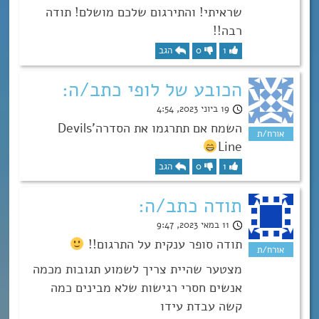
שראיתי! והתירגום שלכם מושלם! תודה
רבה!!
1
0
הגב
הכובע של לופי כתב/ה:
19 ביוני 2023, 4:54
השמח אם תתרגמו את הסדרהDevils’
Line
1
0
הגב
תודה כתב/ה:
11 במאי 2023, 9:47
תודה סופר ענקית על התרגום!!
מצטער שהיית צריך לשמוע תגובות מכמה
אנשים חסרי רגישות שלא מבינים כמה
קשה עבדת עידו