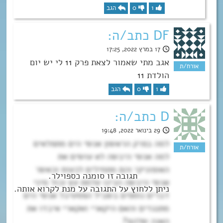
1
0
הגב
DF כתב/ה:
17 במרץ 2022, 17:25
אגב מתי שאמור לצאת פרק 11 לי יש יום
הולדת 11
1
0
הגב
D כתב/ה:
29 בינואר 2022, 19:48
למה בפרק הראשון אנשי הים מתפלאים
למה אנשי היבשה לא עושים את
האופוניקי והם מתחילים לכעוס וכאשר
אנשי היבשה הכינו עלמת עץ וכול מיני
דברים נוספים בשביל הפסטיבל אנשי הים
מתנגדים והאם היקארי ואקארי איבדו את
האנה שלהם?