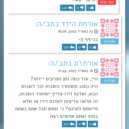
1
0
הגב
אורחת הידד כתב/ה:
23 באפריל 2023, 18:08
בכיףף 3>
0
0
הגב
אורח\ת כתב/ה:
18 באפריל 2023, 21:49
היי, עוד כמה זמן הפרקים יידחו?
היה כתוב משוחרר השבוע ובר לשבוע
הבא, ואדנס זירו עדיין ישוחרר השבוע,
זה מראה עדיפות לאדנס זירו או שלא
סיימתם לתרגם? כי ממש חבל אתם באמת
בסוף ואתם אלופים רצח
0
0
הגב