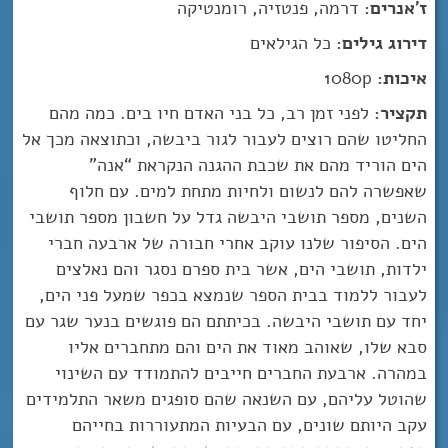
ז'אנרים:
דרמה, פנטזיה, רומנטיקה
דירוג גילים:
כל הגילאים
איכות:
1080p
תקציר:
לפני זמן רב, כל בני האדם חיו בים. כמה מהם
החליטו שהם רוצים לעבור לגור ביבשה, וכתוצאה מכך אל
הים הוריד מהם את שכבת ההגנה הנקראת “אנה”
שאפשרה להם לנשום ולחיות מתחת למים. עם חלוף
השנים, מספר תושבי היבשה גדל על חשבון מספר תושבי
הים. הסיפור שלנו עוקב אחרי חבורה של ארבעה חברי
ילדות, תושבי הים, אשר בית ספרם נסגר והם נאלצים
לעבור ללמוד בבית הספר שנמצא בכפר שמעל פני הים,
יחד עם תושבי היבשה. בכיתתם הם פוגשים בנער שגר עם
סבא שלו, שאוהב מאוד את הים והם מתחברים אליו
במהרה. ארבעת החברים חייבים להתמודד עם השינוי
שהוטל עליהם, עם השנאה שהם סופגים משאר התלמידים
עקב היותם שונים, עם הבעיות המתעוררות בחייהם