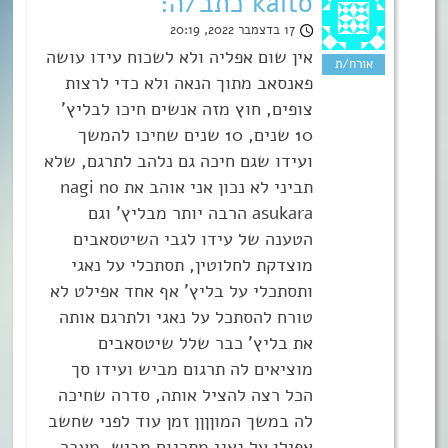
kaito כתב/ה:
17 בדצמבר 2022, 20:19
אין שום אפליה ולא לשכוח עידו עושה
פאנסאב מתוך הנאה ולא כדי לרצות
צופים, חוץ מזה אנשים חיכו לבליץ’
10 שנים, 10 שנים שחיכו להמשך
ועידו שגם חיכה גם נלהב לתרגם, שלא
תביני לא נכון אני אוהב את nagi no
asukara הרבה יותר מבליץ’ וגם
הטענה של עידו לגבי השיטסאבים
מוצדקת לחלוטין, תסתכלי על נאגי
ותסתכלי על בליץ’ אף אחד אפילט לא
טורח להסתכל על נאגי ולתרגם אותה
את בליץ’ כבר שלל שיטסאבים
מוציאים לה תרגום מביש ועידו סך
הכל רצה להציל אותה, סדרה שחיכה
לה במשך המוןןןן זמן עוד לפני שחשב
אפילו על נאגי מתרגום מביש, מעבר