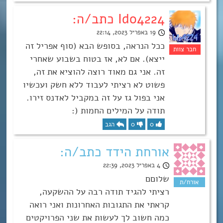
Ido4224 כתב/ה:
19 באפריל 2023, 22:14
ככל הנראה, בסופש הבא (סוף אפריל זה
ייצא). אם לא, אז בטוח בשבוע שאחרי
זה. אני גם מאוד רוצה להוציא את זה,
פשוט לא רציתי לעבוד ללא חשק ועכשיו
אני בפול גז על זה במקביל לאדנס זירו.
תודה על המילים החמות (:
0
0
הגב
אורחת הידד כתב/ה:
4 באפריל 2023, 22:39
שלוםם
רציתי להגיד תודה רבה על ההשקעה,
קראתי את התגובות האחרונות ואני רואה
כמה חשוב לך לעשות את שני הפרויקטים