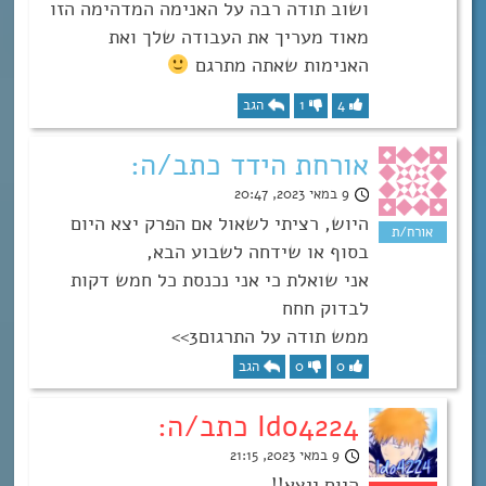
ושוב תודה רבה על האנימה המדהימה הזו
מאוד מעריך את העבודה שלך ואת
האנימות שאתה מתרגם
4
1
הגב
אורחת הידד כתב/ה:
9 במאי 2023, 20:47
היוש, רציתי לשאול אם הפרק יצא היום
בסוף או שידחה לשבוע הבא,
אני שואלת כי אני נכנסת כל חמש דקות
לבדוק חחח
ממש תודה על התרגום3>>
0
0
הגב
Ido4224 כתב/ה:
9 במאי 2023, 21:15
היום ייצא!!