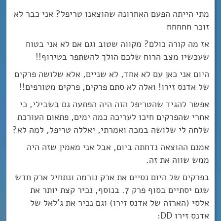
מתי הייתה הפעם האחרונה שהוצאנו טריפל? אני כבר לא
זוכר חחחחח
אז מה קורה כולם? מקווה שטוב וגם אם לא אני בטוח
שעכשיו מצב הרוח שלכם הולך להשתפר בטירוף!!
היום אני כאן עם לא אחד, לא שניים, אלא שלושה פרקים
של אדנס זירו! ואלה לא סתם פרקים, פרקים מטורפים!!
אפשר להגיד שהטריפל הזה היה הפתעה גם בשבילי, כי
אחרי שהפרקים חיכו לעריכה כמה ימים, פתאום העורכת
שלחה לי שלושה במכה ואמרתי, יאללה טריפל, למה לא?
אמנם ההוצאה נדחתה ביום, אבל אני מאמין שזה היה
ממש שווה את זה.
בפרקים של היום נסיים את ארק נורמה ונתחיל ארק חדש
שגם יסתיים בסוף פרק 7. בנוסף, נכיר קצת יותר את
אלסי (הארזה של אדנס זירו) וגם נכיר את ג’לאל של
אדנס זירו DD: