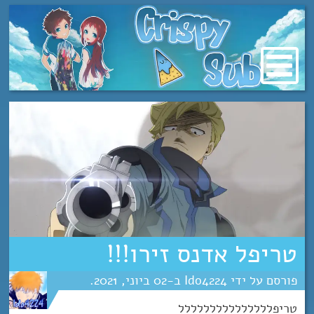
מעבר
לתוכן
טריפל אדנס זירו!!!
Ido4224
02
יוני
2021
טריפללללללללללללללל