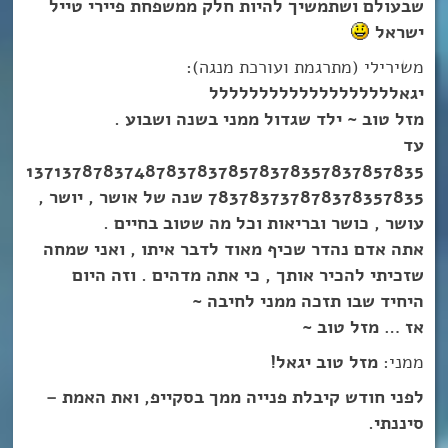
שבעולם ושתמשיך להיות חלק ממשפחת פיירי טייל
ישראל
משירילי (מתרגמת ועורכת מנגה):
יגאללללללללללללללללללל
מזל טוב ~ ילד שגדול ממני בשנה ושבוע .
עד
137137878374878378378578378357837857835
783783737878378357835 שנה של אושר , יושר ,
עושר , כושר ובריאות וכל מה שטוב בחיים .
אתה אדם נהדר שכיף מאוד לדבר איתו , ואני שמחה
שזכיתי להכיר אותך , כי אתה מדהים . וזה היום
היחיד שבו תזכה ממני לחיבה ~
אז … מזל טוב ~
ממני:
מזל טוב יגאל!
לפני חודש קיבלת פנייה ממך בסקייפ, ואת האמת –
סיננתי.