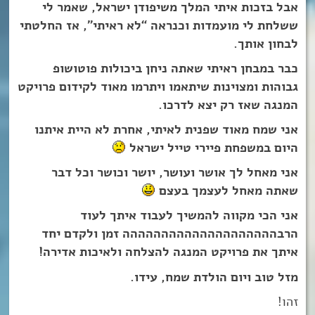
אבל בזכות איתי המלך משיפודן ישראל, שאמר לי
ששלחת לי מועמדות וכנראה “לא ראיתי”, אז החלטתי
לבחון אותך.
כבר במבחן ראיתי שאתה ניחן ביכולות פוטושופ
גבוהות ומצוינות שיתאמו ויתרמו מאוד לקידום פרויקט
המנגה שאז רק יצא לדרכו.
אני שמח מאוד שפנית לאיתי, אחרת לא היית איתנו
היום במשפחת פיירי טייל ישראל
אני מאחל לך אושר ועושר, יושר וכושר וכל דבר
שאתה מאחל לעצמך בעצם
אני הכי מקווה להמשיך לעבוד איתך לעוד
הרבהההההההההההההההההההה זמן ולקדם יחד
איתך את פרויקט המנגה להצלחה ולאיכות אדירה!
מזל טוב ויום הולדת שמח, עידו.
זהו!