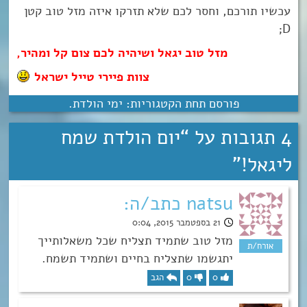
עכשיו תורכם, וחסר לכם שלא תזרקו איזה מזל טוב קטן
D;
מזל טוב יגאל ושיהיה לכם צום קל ומהיר,
צוות פיירי טייל ישראל
פורסם תחת הקטגוריות:
ימי הולדת
.
4 תגובות על “
יום הולדת שמח
ליגאל!
”
natsu כתב/ה:
21 בספטמבר 2015, 0:04
מזל טוב שתמיד תצליח שכל משאלותייך
יתגשמו שתצליח בחיים ושתמיד תשמח.
0
0
הגב