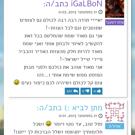
iGaLBoN כתב/ה:
21 בספטמבר 2015, 0:03
יאיייי תודה רבה רבה לכולם גם לצופים
שתומכים וגם לכל הצוות~!
אני גם מאוד שמח שהחלטת בכל זאת
להקשיב לאיתי ולבחון אותי ואני שמח
מאוד להיות חלק מהצוות האדיר והכביר
פיירי טייל ישראל~!
אני מאוד אוהב את כולכם ולפני מבחן
הפוסט ממש שימח אותי ו…זהו
צום קל לכולם ושיהיה לכם כיפור נעים
0
0
הגב
מתן לביא :) כתב/ה:
21 בספטמבר 2015, 0:01
מזל טוב, עד 120 ויותר
ושכל
חלומותיך יתגשמו ושלל הברכות לך ייתנו!