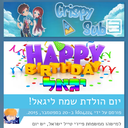
מעבר
לתוכן
יום הולדת שמח ליגאל!
Ido4224
20
ספטמבר
2015
למישהו ממשפחת פיירי טייל ישראל, יש יום