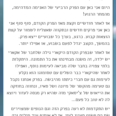
היום אני כאן עם הפרק הרביעי של האנימה המדהימה,
מהמחר הרגוע!
אז לאחר חודשיים וקצת מאז הפרק הקודם, סוף סוף אני
כאן אני פרקים חדשים ובתקווה שאצליח לשמור על קצת
הוצאות קבוע. כרגע, בערך כל שבועיים ייצא פרק.
בהמשך, הקצב יגדל לפעם בשבוע, או אפילו יותר.
אז לאחר שבפרק הקודם היקארי גילה שלחבר של אקארי
יש ילדה, זה משנה מבחינתו את כל התמונה. היתקלות
בלתי צפויה בחבר שלה מביאה לעימות נוסף, ואפילו
לאחר שהיקארי כבר השלים עם טסומוגו הוא נקלע
לעימות גם עם חברי כיתתו מהיבשה. בפרק אנחנו נקבל
גם טעימה מהקשר של מיונה ושל סאיו, ונחווה בחוזקה
את הייאוש של צ’יסאקי מזה שהיא רק מנסה לעזור ויוצא
לה לא טוב כל פעם…
יש התקדמות לא רעה בפרק הזה וגם הנופים שמצוירים
שם הם פשוט תענוג לעין. אז לא אוסיף עוד מילים ורק