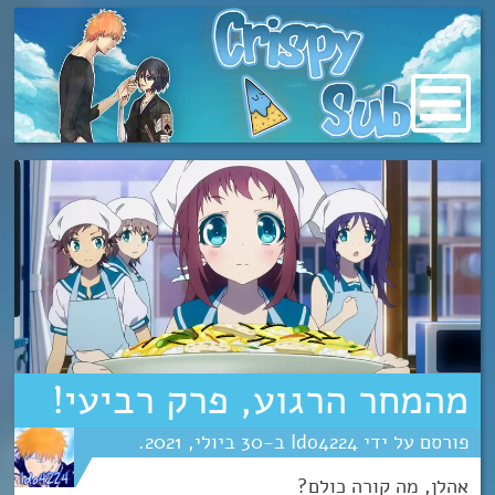
מעבר
לתוכן
מהמחר הרגוע, פרק רביעי!
Ido4224
30
יולי
2021
אהלן, מה קורה כולם?