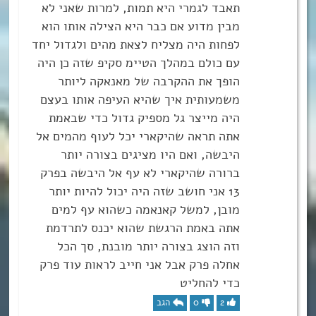
תאבד לגמרי היא תמות, למרות שאני לא
מבין מדוע אם כבר היא הצילה אותו הוא
לפחות היה מצליח לצאת מהים ולגדול יחד
עם כולם במהלך הטיימ סקיפ שזה כן היה
הופך את ההקרבה של מאנאקה ליותר
משמעותית איך שהיא העיפה אותו בעצם
היה מייצר גל מספיק גדול כדי שבאמת
אתה תראה שהיקארי יכל לעוף מהמים אל
היבשה, ואם היו מציגים בצורה יותר
ברורה שהיקארי לא עף אל היבשה בפרק
13 אני חושב שזה היה יכול להיות יותר
מובן, למשל קאנאמה כשהוא עף למים
אתה באמת הרגשת שהוא יכנס לתרדמת
וזה הוצג בצורה יותר מובנת, סך הכל
אחלה פרק אבל אני חייב לראות עוד פרק
כדי להחליט
2
0
הגב