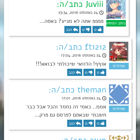
Juviii כתב/ה:
24 באוגוסט 2016, 23:34
פפפפ אתה לא מגיע? באסה…
0
0
הגב
ft1212 כתב/ה:
24 באוגוסט 2016, 17:04
אוףף! הלוואי שיכולתי לבואא!!!
0
0
הגב
theman כתב/ה:
24 באוגוסט 2016, 17:01
אממ.. כאמי זה נחמד והכל אבל כבר
חשבתי שבאתם לפרסם גם פרק…
0
0
הגב