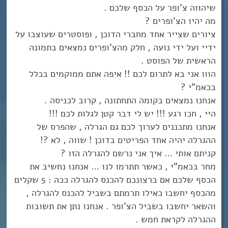
שיהווה צ’ופר על הכסף שלכם .
מה יהיו הצ’ופרים ?
ציורים שצייר אחד מחברי הדוכן , ופוסטרים שעוצבו על
ידיי ועל ידי נועה , חלק מהצ’ופרים נמצאים בתמונה
הראשית של הפוסט .
הווו אני בא לתרום לכם !! איפה אתם ממוקמים בכלל
בכאמ”י ?
אנחנו נמצאים בקומה התחתונה , קרוב לכניסה .
היי , חכו רגע !!! יש לי דבר קטן לגלות לכם !!!
אנחנו מתכננים לערוך לכם גם הגרלה , שהפרס של
ההגרלה יהיה אחד הפריטים בדוכן ! שווה , לא ?!
קניתם אותי … איך אני נרשם להגרלה הזו ?
מחר בכאמ”י , כאשר תתרמו לנו … אנחנו נחשיב את
הכסף שלכם אם ברצונכם להכנס להגרלה ככה : 5 שקלים
מהכסף יחשבו כאילו תרמתם בשביל להכנס להגרלה ,
והשאר יחשבו בשביל הצ’ופר . אנחנו נתן את תשובות
ההגרלה לקראת חמש .