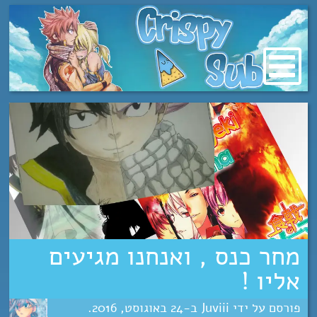
מעבר
לתוכן
מחר כנס , ואנחנו מגיעים
אליו !
Juviii
24
אוגוסט
2016