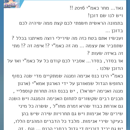
גאד… מחר כאמ”י 2016 !!
ויש לנו שם דוכן!
בתמונה הראשית חשפתי לכם קצת ממה שיהיה לכם
בדוכן …
ועכשיו אתם בטח כזה מה שירילי רוצה מאיתנו בכלל ?
שתסביר את עצמה … מה זה כאמ”י ?! איפה זה ?! מתי
זה באיזה שעות ?
אז בסדר, בסדר… אסביר לכם קודם כל על כאמ”י ואז על
הדוכן שלנו .
כאמ”י הינו כנס אנימה ומנגה שמתקיים מדי שנה בסוף
החופש הגדול שמאורגן על ידי הארגון אמא”י (ארגון
מנגה ואנימה ישראל) , יש בכנס הזה תחרות קוספליי ,
תכנים רבים שקשורים לתחום האנימה והמנגה ויש השנה
גם אורחת כבוד שהיא זמרת מחו”ל , ששרה כל מיני
שירים של אנימות ויש גם תחרויות שירה שיש בהן
בעיקר שירי אנימות. מלבד כל הדברים המהנים הללו,
יש גם יריד דוכנים די גדול ברחבי הכנס … וגם , זה