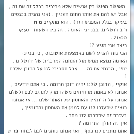
מאפשר מפגש בין אנשים שלא מכירים בכלל זה את זה ,
אבל יש להם את אותו תחום העניין . (אני נהנית בכנסים
בעיקר בגלל המפגש הזה) . הוא מתקיים
מ ח
ר
בירושלים, בבנייני האומה . זה בין השעות 9:30-
21:00 .
כיצד אני מגיע ?!
הכי נוח להגיע לשם באמצעות אוטובוס , כי בנייני
האומה נמצא ממש מול התחנה המרכזית של ירושלים .
יופי , הבנתי את זה …. אבל תסבירי לנו על הדוכן שלכם
!
אוקיי , הדוכן שלנו יהיה דוכן תרומה . כי אתם יודעים ,
אנחנו לא באמת מרוויחים משהו מרק לתרגם לכם ולשלם
אנחנו על הדומיין והאחסון של האתר שלנו … אז אנחנו
רוצים שתעזרו לנו עם לממן את האחסון והדומיין ,
בעזרת זה שתתרמו לנו מחר .
איך זה הולך התרומה ?
אתם נותנים לנו כסף , ואז אנחנו נותנים לכם לבחור פריט