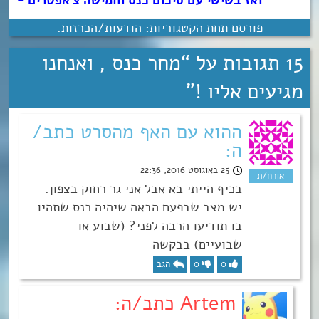
ואז בשישי עם סיכום כנס וחמישה צ’אפטרים ~
פורסם תחת הקטגוריות:
הודעות/הכרזות
.
15 תגובות על “
מחר כנס , ואנחנו
מגיעים אליו !
”
ההוא עם האף מהסרט כתב/
ה:
25 באוגוסט 2016, 22:36
בכיף הייתי בא אבל אני גר רחוק בצפון.
יש מצב שבפעם הבאה שיהיה כנס שתהיו
בו תודיעו הרבה לפני? (שבוע או
שבועיים) בבקשה
0
0
הגב
Artem כתב/ה: