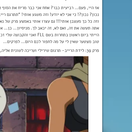
אז היי, פעם… רביעית כבר? אחח אני כבר מריח את הסוף אל
נכון? נכון?! כי אני לא יודע! וזה משגע אותי! “תתרגם ר
וזה כל כך מעצבן אותי!!! גם עצרו אותי באמצע פרק של נא
אתה תעשה את זה, ואם לא, זה יכאב לך. מניסיון… כן… אי
הייתי ביום ראשון בתחרות בשם FLL ואני והקבוצה שלי זכינו מקום ראשון בפיתרון חדשני D: אז ייאי לנו!
טוב מצטער שאין לי על מה לחפור לכם היום… לפרקים…
פרק 39: לידת הרייב- תרגום שירילי ועריכה לשונית אליה, השאר עידו