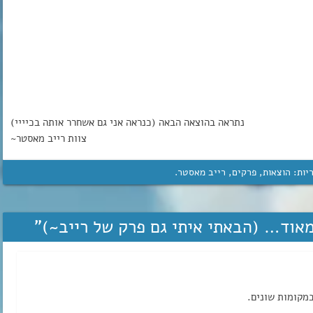
נתראה בהוצאה הבאה (כנראה אני גם אשחרר אותה בכיייי)
צוות רייב מאסטר~
יות:
הוצאות
,
פרקים
,
רייב מאסטר
.
מאוד… (הבאתי איתי גם פרק של רייב~)
”
במקומות שונים.