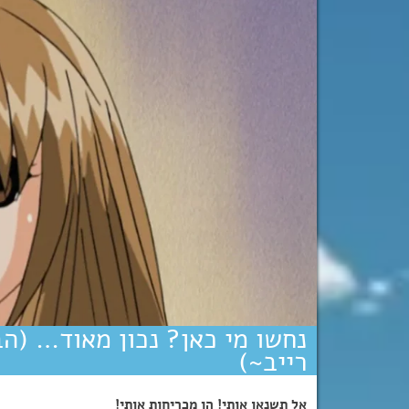
נחשו מי כאן? נכון מאוד… (הב
רייב~)
אל תשנאו אותי! הן מכריחות אותי!