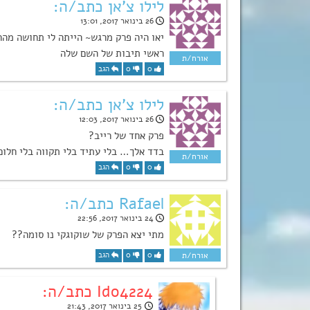
לילו צ'אן כתב/ה:
26 בינואר 2017, 13:01
יאו היה פרק מרגש~ הייתה לי תחושה מה
ראשי תיבות של השם שלה
0
0
הגב
לילו צ'אן כתב/ה:
26 בינואר 2017, 12:03
פרק אחד של רייב?
בדד אלך… בלי עתיד בלי תקווה בלי חלום
0
0
הגב
Rafael כתב/ה:
24 בינואר 2017, 22:56
מתי יצא הפרק של שוקוגקי נו סומה??
0
0
הגב
Ido4224 כתב/ה:
25 בינואר 2017, 21:43