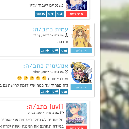
כשנסיים לעבוד עליו
0
0
הגב
עמית כתב/ה:
24 בינואר 2017, 17:14
תודהה
0
0
הגב
אנונימית כתב/ה:
24 בינואר 2017, 16:01
מסכניייםםם
וזה מפחיד עד כמה אלי דומה לרישה גם בק
0
0
הגב
Juviii כתב/ה:
24 בינואר 2017, 21:24
וול את זה לא תגלי באנימה אני אאכזב 
במידה ונתרגם את המנגה (שזה יקרה א