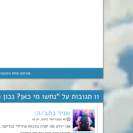
פורסם תחת הקטגור
11 תגובות על “
נחשו מי כאן? נכון 
שניר כתב/ה:
10 בפברואר 2017, 12:21
אני יודע מה יקרה בזכות שירילי ובדיקה 
תזכרו טוב טוב את מה שיקרה