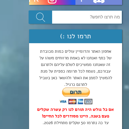
תרמו לנו :)
אחסון האתר והדומיין עולים כמות מכובדת
של כסף ואנחנו לא באמת מרווחים משהו על
זה שאנחנו ממשיכים לשלם עליהם ולתרגם
עבורכם, נשמח לכל תרומה כספית על מנת
להמשיך לממן את האתר ולהשאר כאן בשביל
לתרגם כרגיל.
אם כל גולש היה תורם לנו רק עשרה שקלים
פעם בשנה, היינו מסודרים לכל החיים!
עד כה נתרמו 50 שקלים מתחילת 2026.