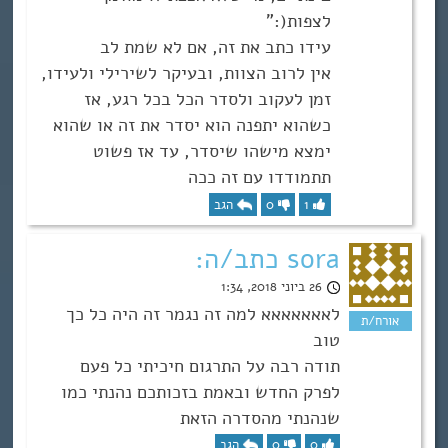
לצפות(:”
עידו כתב את זה, אם לא שמת לב
אין לרוב הצוות, ובעיקר לשירילי ולעידו,
זמן לעקוב ולסדר הכל בכל רגע, אז
כשהוא יתפנה הוא יסדר את זה או שהוא
ימצא מישהו שיסדר, עד אז פשוט
תתמודדו עם זה ככה
1
0
הגב
sora כתב/ה:
26 ביוני 2018, 1:34
לאאאאאאא למה זה נגמר זה היה כל כך
טוב
תודה רבה על התרגום חיכיתי כל פעם
לפרק החדש ובאמת בזכותכם נהנתי כמו
שנהנתי מהסדרה הזאת
0
0
הגב