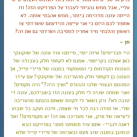
עליי, אבל ממש נהניתי לעבוד על הפרויקט הזה! וזו
הייתה עונה מדהימה ביותר, ממש אהבתי אותה. לא
אחפור לכם היום כי אני עייפה והידעתם ששרדתי צו
ראשון והלכתי מיד אחריו למסיבה ושרדתי גם את זה?
חן –
היי חברימים! איזה יופי, סיימנו עוד עונה של שוקוגקי
כאן אצלנו בקריספי. אמנם לא לקחתי חלק בעבודה של
העונות הקודמות כי התעסקתי במנגה של פיירי טייל, אך
העונה כן לקחתי חלק מהעריכה של שוקוגקי! עם עידו
המהמם הנצחי שלנו וההורס “ואיך היה?” היה מקסים!
ואני שמחה שהיה לי חלק בעונה הזו בשבילכם, עונה די
טובה לא? ורק נשאר לי לקוות שאתם נהנתם מהעריכה
שלי. אז תודה רבה לכל מי שצפה, חיכה ועקב כל שבוע
ליציאה של פרק, אני מעריכה את זה! יא מקסימים!! ואל
דאגה לגביי~ אתם עוד תשמעו ממני בפרויקט הבא
וכמובן במנגה שוב פעם ובאנימה של פיירי טייל שלא