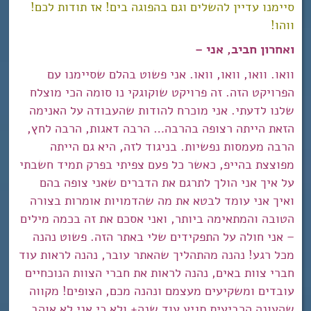
סיימנו עדיין להשלים וגם בהפוגה בים! אז תודות לכם!
ווהו!
ואחרון חביב, אני –
וואו. וואו, וואו, וואו. אני פשוט בהלם שסיימנו עם
הפרויקט הזה. זה פרויקט שוקוגקי נו סומה הכי מוצלח
שלנו לדעתי. אני מוכרח להודות שהעבודה על האנימה
הזאת הייתה רצופה בהרבה… הרבה דאגות, הרבה לחץ,
הרבה מעמסות נפשיות. בניגוד לזה, היא גם הייתה
מפוצצת בהייפ, כאשר כל פעם צפיתי בפרק תמיד חשבתי
על איך אני הולך לתרגם את הדברים שאני צופה בהם
ואיך אני עומד לבטא את מה שהדמויות אומרות בצורה
הטובה והמתאימה ביותר, ואני אסכם את זה בכמה מילים
– אני חולה על התפקידים שלי באתר הזה. פשוט נהנה
מכל רגע! נהנה מהתהליך שהאתר עובר, נהנה לראות עוד
חברי צוות באים, נהנה לראות את חברי הצוות הנוכחיים
עובדים ומשקיעים מעצמם ונהנה מכם, הצופים! מקווה
שהעונה הרביעית תגיע עוד שנה+ ולא כי אני לא אוהב