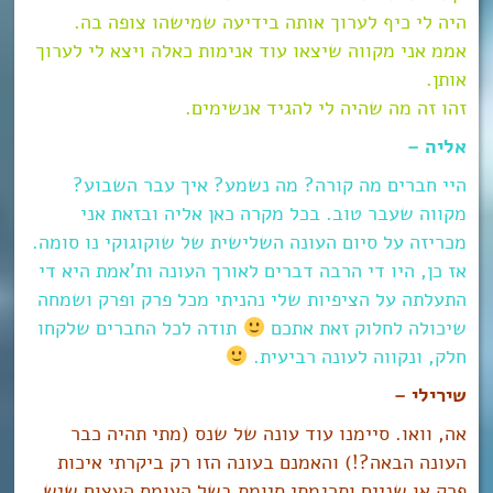
היה לי כיף לערוך אותה בידיעה שמישהו צופה בה.
אממ אני מקווה שיצאו עוד אנימות כאלה ויצא לי לערוך
אותן.
זהו זה מה שהיה לי להגיד אנשימים.
אליה –
היי חברים מה קורה? מה נשמע? איך עבר השבוע?
מקווה שעבר טוב. בכל מקרה כאן אליה ובזאת אני
מכריזה על סיום העונה השלישית של שוקוגוקי נו סומה.
אז כן, היו די הרבה דברים לאורך העונה ות’אמת היא די
התעלתה על הציפיות שלי נהניתי מכל פרק ופרק ושמחה
שיכולה לחלוק זאת אתכם
תודה לכל החברים שלקחו
חלק, ונקווה לעונה רביעית.
שירילי –
אה, וואו. סיימנו עוד עונה של שנס (מתי תהיה כבר
העונה הבאה?!) והאמנם בעונה הזו רק ביקרתי איכות
פרק או שניים ותרגמתי סיומת בשל העומס העצום שיש