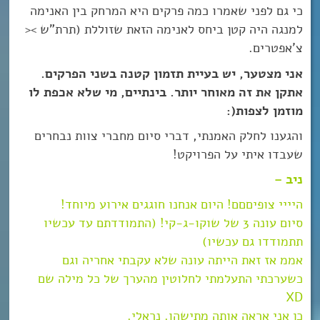
כי גם לפני שאמרו כמה פרקים היא המרחק בין האנימה
למנגה היה קטן ביחס לאנימה הזאת שזוללת (תרת”ש ><
צ’אפטרים.
אני מצטער, יש בעיית תזמון קטנה בשני הפרקים.
אתקן את זה מאוחר יותר. בינתיים, מי שלא אכפת לו
מוזמן לצפות(:
והגענו לחלק האמנתי, דברי סיום מחברי צוות נבחרים
שעבדו איתי על הפרויקט!
ניב –
היייי צופיםםם! היום אנחנו חוגגים אירוע מיוחד!
סיום עונה 3 של שוקו-ג-קי! (התמודדתם עד עכשיו
תתמודדו גם עכשיו)
אממ אז זאת הייתה עונה שלא עקבתי אחריה וגם
כשערכתי התעלמתי לחלוטין מהערך של כל מילה שם
XD
כן אני אראה אותה מתישהו. נראלי.