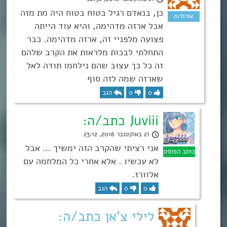
כן, בנאדם רגיל בטוח בטוח היה מת מזה
אבל ארזה מדהימה, והיא עוד הייתה
פצועה מלפניי זה, ארזה מדהימה. כבר
התחלתי לבכות מלראות את הקרב שלהם
זה כל כך עצוב שהם נילחמו תודה לאל
שארזה שמה לזה סוף
0
0
הגב
Juviii כתב/ה:
21 באוקטובר 2016, 23:12
אני רציתי שהקרב הזה ימשיך … אבל
לא עכשיו . אלא אחרי כל המלחמה עם
אלוורז.
0
0
הגב
לילי צ'אן כתב/ה: