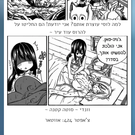
למה לוסי עוצרת אותם? אני יודעת! הם החליטו על
להרוס עוד עיר ~
וונדי ~ סוטה קטנה ~
צ’אפטר 424: אווטאר