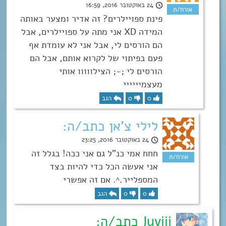
24 באוקטובר 2016, 16:59
פינת ספויילרים? זה אדיר ומצער באותה
המידה XD אני מתה על ספויילרים, אבל
הם הורסים לי, אבל אני לא עומדת אף
פעם בפיתוי של לקרוא אותם, אבל הם
הורסים לי ;-; הצילווווו אותי
מעצמיייייי
0
0
הגב
לילי צ'אן כתב/ה:
24 באוקטובר 2016, 23:25
חחח אמי כנ”ל גם אני ככה! בגלל זה
אני אעשה הכל כדי להיות בצד
המספלייר.^. אם זה אפשרי
0
0
הגב
Juviii כתב/ה: