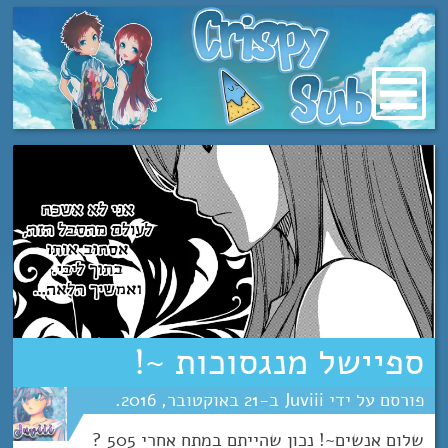
מעבר
לתוכן
ספיישל מנגסוכות ~!
Juviii
21
אוקטובר
2016
שלום אנשים~! נכון שהייתם במתח אחרי 505 ?