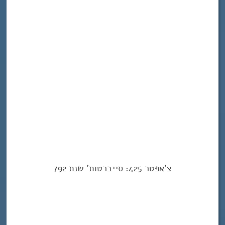
צ’אפטר 425: סייברטות’ שנת 792