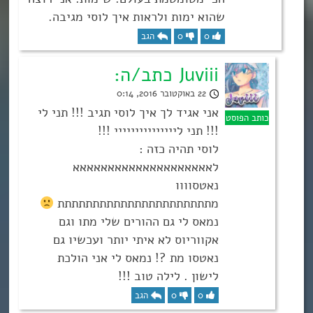
שהוא ימות ולראות איך לוסי מגיבה.
0
0
הגב
Juviii כתב/ה:
22 באוקטובר 2016, 0:14
אני אגיד לך איך לוסי תגיב !!! תני לי
!!! תני לייייייייייייייי !!!
לוסי תהיה כזה :
לאאאאאאאאאאאאאאאאאאאא
נאטסוווו
מתתתתתתתתתתתתתתתתתתתתתת
נמאס לי גם ההורים שלי מתו וגם
אקווריוס לא איתי יותר ועכשיו גם
נאטסו מת ?! נמאס לי אני הולכת
לישון . לילה טוב !!!
0
0
הגב