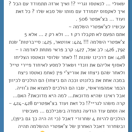
שאולי … לנאטסו וגריי ?! ואיך ארזה תתמודד עם הכל ?
איך לאקסוס יתמודד עם מותו של סבא שלו ? כל זאת
ועוד … בצ’אפטר 506 .
עכשיו לצ’אפטרי השלמה ~
אתם הפעם לא תקבלו רק 1 … ולא רק 2 … אלא 5
צ’אפטרי השלמה !!! 424: אווטאר, 425: סייברטות’ שנת
792, 426: לב אפל, 427: קרב פראי מתחת לאדמה ו –
428: אם דרכינו שונות !! לאחר שלוסי ונאטסו הצליחו
לאסוף אליהם את וונדי ושארל למסע לאיחוד פיירי טייל
ולאחר שהם ניצחו את אוריצ’י פין (אחמ נאטסו ניצח
במכה אחת את בלונוט וככה הם ניצחו) הם הולכים לכיוון
הכפר אמהפוראשי, שבו הם הולכים למצוא את ג’וויה.
אבל ראינו שהיא מדוכאת… למה היא מדוכאת? האם…
קרה משהו לגריי?! כל זאת ועוד בצ’אפטרים 424-428 ~
אה וסתם עוד הודעה נחמדה בשבילכם … מעכשיו
הולכים להיות 4 שחרורי דאבל (כי זה היה כך גם ביפן),
ובשחרור דאבל האחרון של צ’אפטרי ההשלמה תהיה