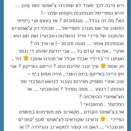
ויש סיבה לכך שעוד לא שחררנו צ’אפטר מאז 505 …
והיא הספיישל מנגסוכות הקסום שלנו ~!
הא? מה זה בכלל… מנגסוכות ? אז בעצם אני ניסיתי
לחשוב על שם מגניב לספיישל … שכולל רק צ’אפטרים
מהמנגה של פיירי טייל (השלמה+שבועי) ואת שם החג .
מנגסוכות אומר … מנגה סוכות ~! א-איך זה ?
אוקיי , אמ אז קודם כל … אני יודעת שהחג די נגמר
ואנחנו די בדיליי אבלל אבלל אל תהרגו אותנו
וול ,
חג שמח
איך עבר עליכם החג ? הייתם באייקון ? אני
וחן היינו באייקון ביום השני , והיה ממש כיף ~
טוב אחרי מספיק חפירות נעבור לנושא המרכזי של
הפוסט ! רגעע … ממה נתחיל ? מהשבועי … או
מצ’אפטרי ההשלמה ?
החלטתי . מהשבועי !
אז בצ’אפטר הקודם , מקארוב מת משימוש במשפט
הפיירי .
וראינו שקוראים לצ’אפטר 506 ‘קשרים
שנשברו’ … האם זה קשור למקארוב והגילדה ?! או