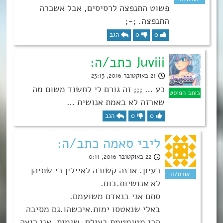
פשוט התנפצה לרסיסים, אבל אשכרה
התנפצה. ;-;
0
0
הגב
Juviii כתב/ה:
21 באוקטובר 2016, 23:13
כע … ;;; זה גורם לי לחשוד משום מה
שארזה לא באמת אנושית …
0
0
הגב
ליבי סאמה כתב/ה:
22 באוקטובר 2016, 0:11
רעיון. ארזה קשורה לאיילין כי שתיהן
לא אנושיות.בום.
סתם אני בנאדם משועמם.
באלי שנאטסו ימות.איכשהו.גם מסיבה
הכי מטומטמת בעולם. שימות. אני רוצה