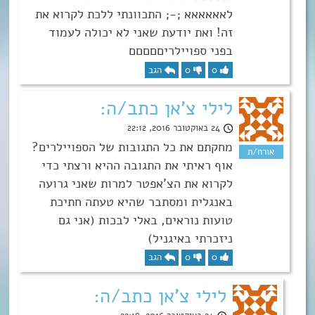
לאאאאאא ;-; התכוונתי ללכת לקרוא את
זה! ואת יודעת שאני לא יכולה לעמוד
בפני ספויילריםםםםם
0
0
הגב
לילי צ'אן כתב/ה:
24 באוקטובר 2016, 22:12
מחקתם את כל התגובות של הספויילרים?
אוף ראיתי את התגובה ההיא ורצתי כדי
לקרוא את הצ’אפטר למרות שאני גרועה
באנגלית ומסתבר שהיא טעתה חתיכת
טועות נוראים, באלי לבכות (אני גם
ניזכרתי באיגניל)
0
0
הגב
לילי צ'אן כתב/ה: