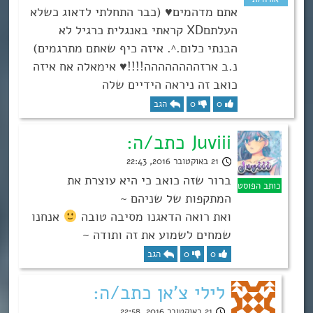
אתם מדהמים♥ (כבר התחלתי לדאוג כשלא
העלתםXD קראתי באנגלית כרגיל לא
הבנתי כלום.^. איזה כיף שאתם מתרגמים)
נ.ב ארזהההההההה!!!!♥ אימאלה אח איזה
כואב זה ניראה הידיים שלה
0
0
הגב
Juviii כתב/ה:
21 באוקטובר 2016, 22:43
ברור שזה כואב כי היא עוצרת את
המתקפות של שניהם ~
ואת רואה הדאגנו מסיבה טובה
אנחנו
שמחים לשמוע את זה ותודה ~
0
0
הגב
לילי צ'אן כתב/ה:
21 באוקטובר 2016, 22:58