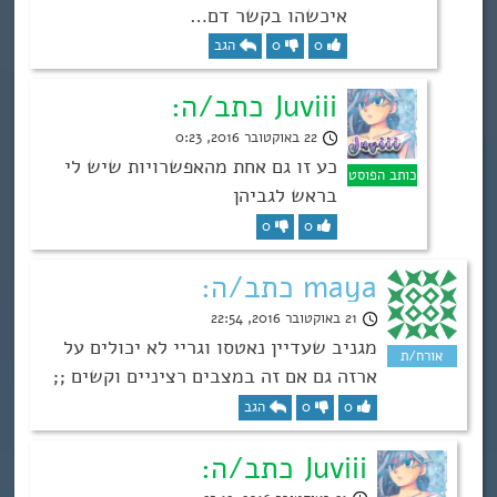
איכשהו בקשר דם…
0
0
הגב
Juviii כתב/ה:
22 באוקטובר 2016, 0:23
כע זו גם אחת מהאפשרויות שיש לי
בראש לגביהן
0
0
maya כתב/ה:
21 באוקטובר 2016, 22:54
מגניב שעדיין נאטסו וגריי לא יכולים על
ארזה גם אם זה במצבים רציניים וקשים ;;
0
0
הגב
Juviii כתב/ה: