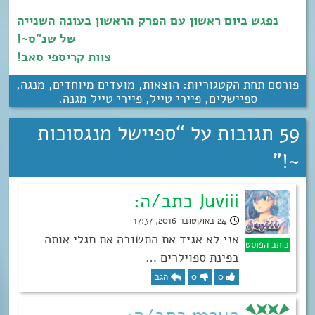
נפגש ביום ראשון עם הפרק הראשון בעונה השנייה
של שנ”ס~!
צוות קריספי סאב!
פורסם תחת הקטגוריות:
הוצאות
,
מועדים מיוחדים
,
מנגה
,
ספיישלים
,
פיירי טייל
,
פיירי טייל מגנה
.
59 תגובות על “
ספיישל מנגסוכות
”
~!
Juviii כתב/ה:
24 באוקטובר 2016, 17:37
אני לא אגיד את התשובה את תגלי אותה
בפינת ספוילרים …
0
0
הגב