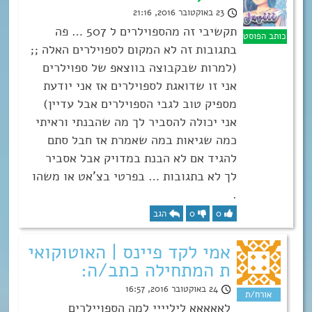
23 באוקטובר 2016, 21:16
תקשיבי זה מהספוילרים ל 507 … פה
בתגובות זה לא המקום לספוילרים האלה ;;
(למרות שבקבוצה בווצאפ של ספוילרים
אני זו שדואגת לספוילרים אז אני יודעת
מספיק טוב לגבי הספוילרים אבל עדיין)
אני יכולה להסביר לך מה שהבנתי וראיתי
כמה שגיאות במה שאמרת אז חבל סתם
להגיד אם לא הבנת במדויק אבל אסביר
לך לא בתגובות … בפרטי בצ’אט או משהו
.
0
0
הגב
אמי לקד פיינס | האוטוקואי
ת המתחילה כתב/ה:
24 באוקטובר 2016, 16:57
לאאאאא ליליייי למה הספויילרים