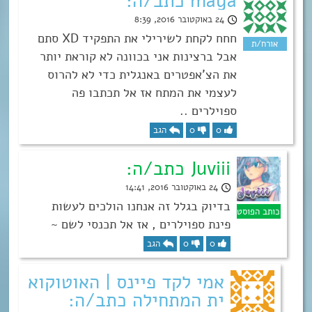
maya כתב/ה:
24 באוקטובר 2016, 8:39
חחח לקחת לשירילי את התפקיד XD סתם
אבל ברצינות אני בכוונה לא קוראת יותר
את הצ’אפטרים באנגלית כדי לא להרוס
לעצמי את המתח אז אל תכתבו פה
ספוילרים ..
0
0
הגב
Juviii כתב/ה:
24 באוקטובר 2016, 14:41
בדיוק בגלל זה אנחנו הולכים לעשות
פינת ספוילרים , אז אל תכנסי לשם ~
0
0
הגב
אמי לקד פיינס | האוטוקוא
ית המתחילה כתב/ה: