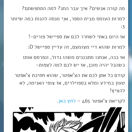
מה קורה אנשים? איך עבר החג? למה התחפשתם?
למרות העומס מבית הספר, אני מנסה להנות כמה שיותר
3:
אז היום באתי לשחרר לכם את ספיישל פורים~!
למרות שהוא דיי מצומצם, זה עדיין ספיישל D:
אז ככה, אנחנו מתכננים משהו גדול, ונפרסם אותו
כשהכל יהיה מוכן, אז יש לכם למה לצפות~
קודם כל אתן לכם את הצ’אפטר, שהוא חתיכת צ’אפטר
טעון במידע ומלא בספוילרים, אז צופי האנימה, לא
להציץ!
לקריאת צ’אפטר 465 –
לחץ כאן
.