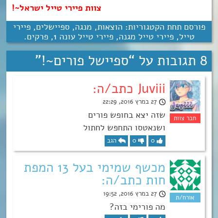
צוות פיירי טייל ישראל~!
פורסם תחת הקטגוריות:
הוצאות
,
מנגה
,
ספיישלים
,
פיירי
טייל
,
פיירי טייל מגנה
,
פיירי טייל עונה 1
,
פרקים
.
8 תגובות על “
ספיישל פורים~!
”
Juviii כתב/ה:
27 במרץ 2016, 22:29
שזה יצא בחופש פורים
ושנאטסו התחפש לחתול
0
0
הגב
מכשף שמימי בעל 13 המפת
חות כתב/ה:
27 במרץ 2016, 19:52
מה פורימי בזה?