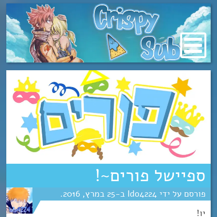
מעבר
לתוכן
ספיישל פורים~!
Ido4224
25
מרץ
2016
יו!