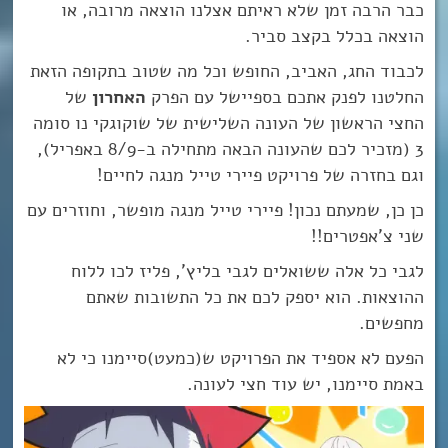
כבר הרבה זמן שלא ראיתם אצלנו הוצאה מרובה, או
הוצאה בכלל בקצב סביר.
לכבוד החג, האביב, החופש וכל מה שטוב בתקופה הזאת
החלטנו לפנק אתכם בספיישל עם הפרק
האחרון
של
החצי הראשון של העונה השלישית של שוקוגקי נו סומה
3 (מזכיר לכם שהעונה הבאה מתחילה ב-8/9 באפריל),
וגם בחזרה של פרויקט פיירי טייל מנגה לחיים!
כן כן, שמעתם נכון! פיירי טייל מנגה מופשר, וחוזרים עם
שני צ’אפטרים!!
לגבי כל אלה ששואלים לגבי בליץ’, פליז לכו ללוח
ההוצאות. הוא יספק לכם את כל התשובות שאתם
מחפשים.
הפעם לא אספיד את הפרויקט ש(כמעט)סיימנו כי לא
באמת סיימנו, יש עוד חצי לעונה.