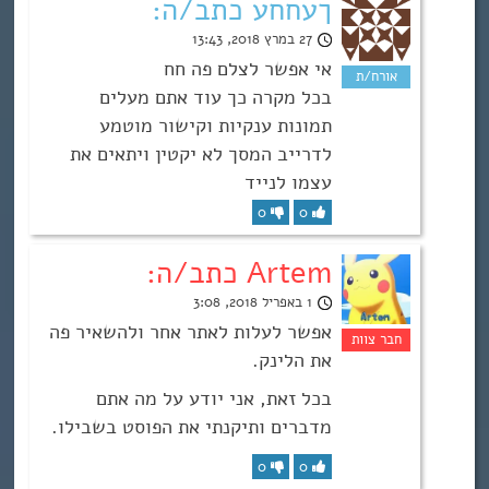
ךעחחע כתב/ה:
27 במרץ 2018, 13:43
אי אפשר לצלם פה חח
בכל מקרה כך עוד אתם מעלים
תמונות ענקיות וקישור מוטמע
לדרייב המסך לא יקטין ויתאים את
עצמו לנייד
0
0
Artem כתב/ה:
1 באפריל 2018, 3:08
אפשר לעלות לאתר אחר ולהשאיר פה
את הלינק.
בכל זאת, אני יודע על מה אתם
מדברים ותיקנתי את הפוסט בשבילו.
0
0