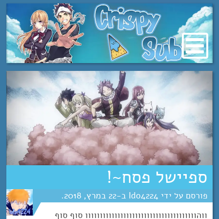
מעבר
לתוכן
ספיישל פסח~!
Ido4224
22
מרץ
2018
ווהוווווווווווווווווווווווווווווווווווווו סוף סוף