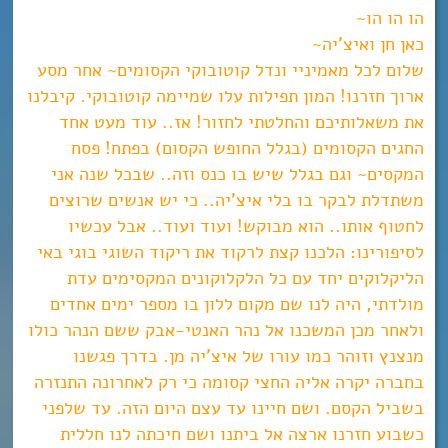
הו הו הו~
כאן חן ואיצ’יה~
שלום לכל מאמיניי ונדל קוטובוקי הקסומים~ אחר מסע
ארוך חזרנו! המון תפילות עלו שמיימה קוטובוקי. קיבלנו
את משאלותיכם והחלטתי לחזור! אז.. עוד מעט אחד
החגים הקסומים (בגלל החופש הקסום) בפתח! פסח
המקסים~ וגם בגלל שיש בו כנס וזה.. שבכל שנה אני
משתדלת לבקר בו בלי איצ’יה.. כי יש אנשים שרוצים
לחטוף אותו.. הוא מבוקש! ועוד ועוד.. אבל עכשיו
לסיפורינו: הלכנו קצת לרקוד את ריקוד השוגי בוגי באי
הליקלוקים יחד עם כל הלקלוקונים המקסימים עדת
מולדתי, היה לנו שם מקום ללון בו מספר ימים אחדים
ולאחר מכן המשכנו אל נהר האנטי-אבק ששם הנהר כולו
מנצנץ וזוהר כמו עורו של איצ’יה מן. בדרך פגשנו
בחברה יקרה אליה החצי קסומה כי רק לאחרונה התנזרה
בשביל הקסם. ושם חיינו עד עצם היום הזה. עד שלפני
כשבוע חזרנו ארצה אל ביתנו ושם חיכתה לנו חללית