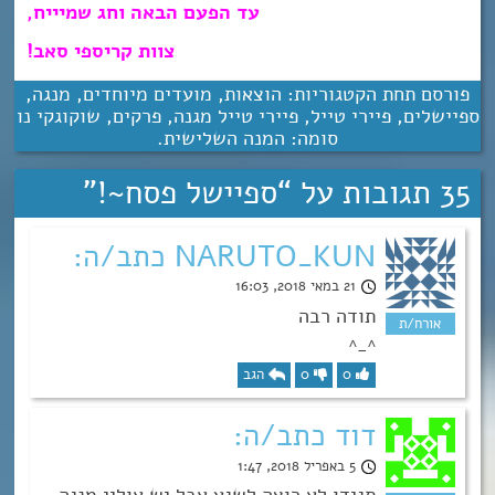
עד הפעם הבאה וחג שמיייח,
צוות קריספי סאב!
פורסם תחת הקטגוריות:
הוצאות
,
מועדים מיוחדים
,
מנגה
,
ספיישלים
,
פיירי טייל
,
פיירי טייל מגנה
,
פרקים
,
שוקוגקי נו
סומה: המנה השלישית
.
35 תגובות על “
ספיישל פסח~!
”
NARUTO_KUN כתב/ה:
21 במאי 2018, 16:03
תודה רבה
^_^
0
0
הגב
דוד כתב/ה:
5 באפריל 2018, 1:47