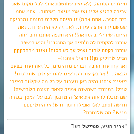
חייזרים קסומה, (לא זאת שחוטפת אותי לכל מקום שאני
צריכה להגיע אליו ואז אני מגיעה באיחור.. אחמ אחמ
בית הספר.. אחמ אחמ) זו הייתה חללית כתומה ומבריקה
שמשם ירד ארצה עידו.. לא.. זה לא היה עידו.. זאת
הייתה שירילי בהסוואה!! היא חטפה אותנו והכריחה
אותנו להקסים לה ת’חיים אך התנגדנו! והיא כישפה
אותנו בקסם שחור ואפל אך לא קסום! ואזזז מהחלוןןןןן
הגיע שרוליק מן!! והציל אותנו!~
ואז קרו עוד הרבה דברים מדהימים, כל זאת ועוד בפעם
הבאה… ! אז בקיצור רק רצינו להודיע שכן שחזרנווו!
ייאיייי אנחנו נהיה כאן ונעבוד על כל מה שקשור לפיירי
טייל! במיוחד כשהשנה צפויה לצאת העונה השלישית!
שם תוכלו לראות את איצ’יה מדגמן לכם על המסך בגזרה
חדשה (סתם לא) ואפילו רומן חדש! אז היושיםםם~
מניש? מה שלומכם?
“אביב הגיע,
ספיישל
בא!”