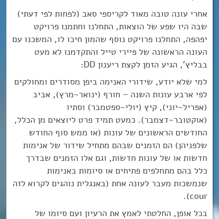
אחרי עונה טובה מאוד לקריספי סאב (לפחות לפי דעתי)
שבה היו שפע של הוצאות, התחלנו וחתמנו פרויקט
יפהפה, התחלנו פרויקט נוסף שהמון חיכו לו, המשכנו עם
העונה הראשונה של פיירי טייל והתקדמנו לא מעט
בבליץ’, הגיע הזמן לקצת ריענון DD:
למי שלא יודע, שידורי האנימה ביפן מסודרים ומחולקים
לפי ארבע עונות השנה – חורף (ינואר~מרץ), אביב
(אפריל~יוני), קיץ (יולי~ספטמבר) וסתיו
(אוקטובר~דצמבר). כמעט תמיד פרט ליוצאים מן הכלל,
החודשים הראשונים של עונות (או ממש סוף החודש
שלפניהן) הם הזמנים שבהם מתחיל שידור של אנימות
חדשות או של עונות חדשות, וגם אלו הזמנים שבדרך
כלל בהם מתחלפים פתיחים או סיומות באנימות
שנמשכות מעבר לעונה אחת (באנגלית נוהגים לקרוא לזה
cour).
בכל אופן, החלטתי לאמץ את הרעיון ועם סיומו של