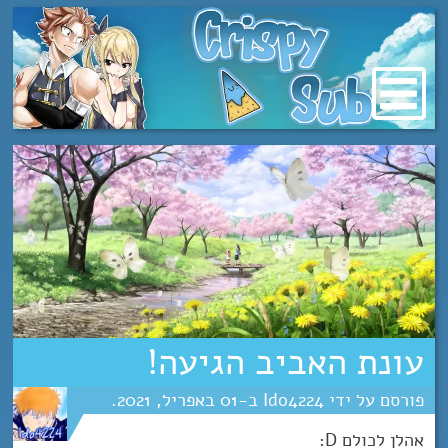
מעבר
לתוכן
עונת האביב הגיעה!
Ido4224
01
אפריל
2021
אהלן לכולם D: