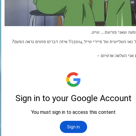
מעה שאני פורשת… שיט.
והנה אחרי המוןןן המתנה… האובה התשיעית של פיירי טייל (או השלישית של פיירי טייל 2014)!! איזה דברים סוטים נראה הפעם?
 אני העלאה ארטיום ~