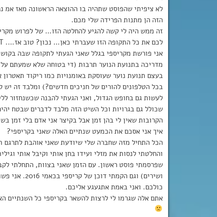
לא ציפיתי שהפוסט שתהיה בו ההוצאה הראשונה מאז אמ נר
הזה הן מתנות הפרידה שלי מכם.
זה ממש היה לי קשה להגיע להחלטה הזו… של לפרוש מקריס
לכם את כל התקופה הזו שעברתי כאן… נכון? טוב אז…. I’LL DO MY BEST. אפילו שזה קשה.
אני פורשת מקריספי בגלל שאני הגעתי לתקופה שבה בקושי 
בעצם תנועת נוער שעוסקת באומנויות כמו ריקוד תאטרון 
בכל הטלפונים להורים של חניכים חדשים?) ומלבד זה יש לי
לעשות גם בחופש הגדול, ואני הגעתי להבנה שכשנחזור ללימ
שכולל גם בגרויות וכל השיט הזה מלבד לדברים שבטח יהיה
הקרובות שאין לי בהן זמן אבל בקיצר אני אדם בלי זמן בש
איך אני אסכם את הכמעט שנתיים האלה שאני בקריספי?
הכל התחיל מזה שחברה שלי שיודעת שאני אוהבת לתרגם תמ
והחלטתי לנסות את מזלי ועידו בחן אותי וקיבל אותי וגילי
שפרסמתי פוסט ראשון. עם הזמן שאני בצוות, התחלתי לקבל 
ושירים) וגם ה
כולכם. ואני באמת אתגעגע אליכם.
אתם אלה שגרמו לי לרצות להשאר בקריספי כל השנתיים הא