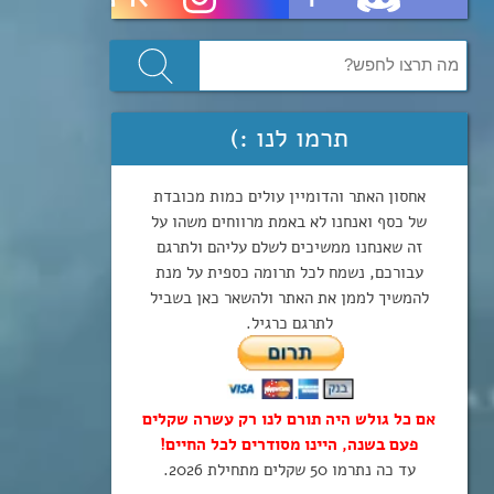
תרמו לנו :)
אחסון האתר והדומיין עולים כמות מכובדת
של כסף ואנחנו לא באמת מרווחים משהו על
זה שאנחנו ממשיכים לשלם עליהם ולתרגם
עבורכם, נשמח לכל תרומה כספית על מנת
להמשיך לממן את האתר ולהשאר כאן בשביל
לתרגם כרגיל.
אם כל גולש היה תורם לנו רק עשרה שקלים
פעם בשנה, היינו מסודרים לכל החיים!
עד כה נתרמו 50 שקלים מתחילת 2026.