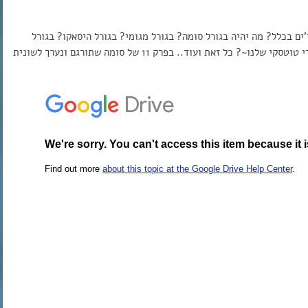
ים בכלל? מה יהיה בגורל סומה? בגורל מגומי? בגורל היסאקו? בגורל
ארינה- טוב זה מובן מאליו… בקיצר מה יהיה בגורל תלמידי טוטסקי שלנו~? כל זאת ועוד.. בפרק 11 של סומה שתורגם ונערך לשונית