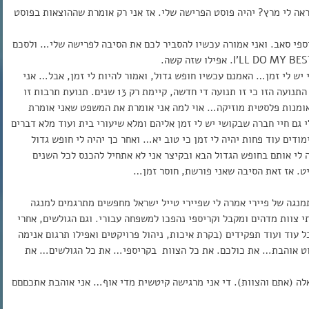
אה לי מרץ? יהיה פוסט הפרישה שלי. אז אני רק אומרת שההוצאות בפוסט
פי סאב. ואני אמורה עכשיו להסביר לכם את הסיבה לפרישה שלי… ולסכם
יש לי זמן… האמנם עכשיו חופש גדול, ואמור להיות לי זמן, אבל… אני
מדריכה בתנועת הנוער תרבות (די בטוחה שלא שמעתם על התנועה הזו כי זו תנועה די חדשה, קיימת רק 13 שנים. תנועת תרבות זו
אומנות פלסטית מוזיקה… אוי למה אני אומרת את המשפט שאני אומרת
 גם חיי חברה שבקושי יש לי זמן אליהם ומלא שיעורי בית ועוד מלא דברים
ודים עוד פחות יהיה לי זמן כי טוב יא… ואחר כך יהיה לי חופש גדול
 לי אותם בחופש הגדול הבא ובקיצר אני לא אתחיל להכנס לכל השנים
יט. אז זאת הסיבה שאני פורשת, חוסר זמן…
נגה של פיירי אמרה לי שפיירי טייל ישראל מחפשים מתרגמים למנגה
תי צוות מדהים ומקבל וקריספי נהפכו למשפחה עבורי. וגם הגולשים, אחרי
עוד ועוד תפקידים (בקרת איכות, ניהול פרויקטים ואפילו תרגום אנימה
קמתי דוכן של קריספי בכאמי 2016. אני פשוט אוהבת… את כולכם. את כל הצוות בקריספי… את כל הגולשים… את
לה (אתם והצוות). די אני מרגישה קיטשית מדי אוף… אני אוהבת אתכםםם