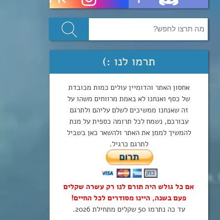
תרמו לנו :)
אחסון האתר והדומיין עולים כמות מכובדת
של כסף ואנחנו לא באמת מרווחים משהו על
זה שאנחנו ממשיכים לשלם עליהם ולתרגם
עבורכם, נשמח לכל תרומה כספית על מנת
להמשיך לממן את האתר ולהשאר כאן בשביל
לתרגם כרגיל.
אם כל גולש היה תורם לנו רק עשרה שקלים
פעם בשנה, היינו מסודרים לכל החיים!
עד כה נתרמו 50 שקלים מתחילת 2026.