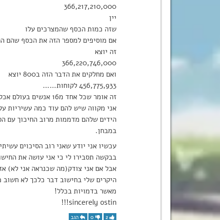
366,217,210,000
יין
שזה כמות הכסף שהמצרכים עלו
אם מוסיפים למספר הזה את הכסף שהם הרו
זה יוצא
366,220,746,000
ואם מחלקים את הדבר הזה ב800 יוצא
456,775,933 לקוחות……
זה אומר שכל אחד מ16 אנשים בעולם אכל אצלם ביום אחד.
אני מקווה שיש להם עוד כמה עשיריות על
הידים שלהם מדממות מרוב החיכוך עם הסכ
במבחן.
עכשיו אני יודע שאני רוב הסיכוים עשית
בבקשה תסבירו לי כי אני עושה את החישו
אבל אם אני צודק(מה שכנראה אני לא) אז!
היקרים שלי בחישוב דבר כלכך לא חשוב 
מאשר בדמויות בכלל!
sincerely ostin!!!
2
0
הגב