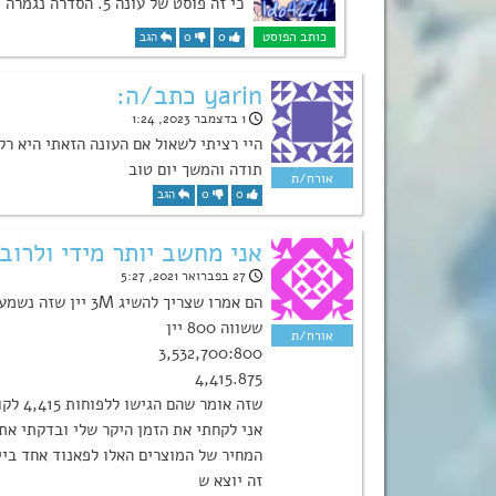
כי זה פוסט של עונה 5. הסדרה נגמרה
0
0
הגב
yarin כתב/ה:
1 בדצמבר 2023, 1:24
היי רציתי לשאול אם העונה הזאתי היא ר
תודה והמשך יום טוב
0
0
הגב
אני מחשב יותר מידי ולרו
27 בפברואר 2021, 5:27
הם אמרו שצריך להש
ששווה 800 יין
3,532,700:800
4,415.875
שזה אומר שהם הגישו ללפוחות 4,415 לקוחות
אני לקחתי את הזמן היקר שלי ובדקתי א
המחיר של המוצרים האלו לפאנוד אחד ביי
זה יוצא ש