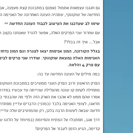
גם חגגנו עצמאות אתמול (אמנם במתכונת קצת מעפנה, אבל 
החדשה של שוקוגקי, שתהיה העונה האחרונה של האנימה ה
שימו לב שעדכנו את העיצוב לכבוד העונה החדשה ^^
עם שחרור שני הפרקים האלה, אפשר להגיד שאנחנו בקצב השב
אבל… איך זה בכלל?
בגלל הקורונה, המון אנימות יצאו לפגרה וגם המון נדחו.
האנימות האלה נמצאת שוקוגקי. שודרו שני פרקים לבינת
עם פרק 4 והלאה.
כמה מילים על העונה החדשה עד כה:
מתחילה לקחת קו שונה מהעלילה שהייתה עד עכשיו בסדרה, ו
אמרו שהם ממש לא אהבו את הארק הזה ולפי מה שהבנתי כבר
תדאגו, לצופי האנימה בלבד (כמוני) הדברים עדיין מסתדרי
חדשה שבאה לעשות הרבה בלגן, רק שהמוטיבים שלה עדיין לא
דרך אגב, תסתכלו על הפתיח והסיומת (במיוחד על הלוגו ש
קדימה, הגיע הזמן לעבור אל הפרקים!