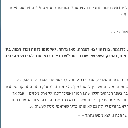
יום העצמאות הוא יום העצמאות) וגם אנחנו סוף סוף פותחים את העונה
זאת.
ועי D:
 לדוגמה, בורוטו יצא לפגרה, סאו נדחה, יאקסוקו נדחה ועוד המון. בין
יים, והפרק השלישי ישודר בסופ”ש הבא. כרגע, עוד לא ידוע מה יהיה
הפרק הראשון ורוב הפרק השני ממשיכים במתכונת השוקוגקי הישנה והאהובה, אבל כבר צפויה. לקראת סוף הפרק ה-2 העלילה
אותי אישית מעניין לראות איך זה יתקדם. בנוסף, המון המון קוראי מנגה
 בשני הפרקים הללו שינו המון ואפילו דלגו על ארק מסוים – אבל אל
ם והאנימה עדיין כיפית מאוד. בוא נגיד את זה ככה, שוב הגיעה דמות
 ברורים לי וזה גם לא אותו בלגן שאזאמי ניסה לעשות :S
שי הכין), יצא ממש נחמד ^-^