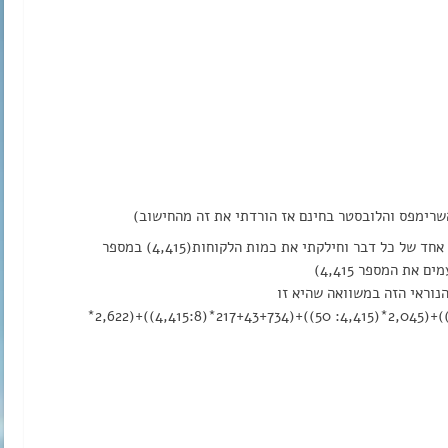
שרימפס והלובסטר בחינם אז הורדתי את זה מהחישוב)
לאחר מכן הנחתי בערך כמה יוצא מפאונד אחד של כל דבר וחילקתי את כמות הלקוחות(4,415) במספר
את המספר 4,415)
נוראי הזה במשוואה שהיא זו
(397*(4,415:20))+(2,307*(4,415:100))+(2,045*(4,415: 50))+(217+43+734*(4,415:8))+(2,622*