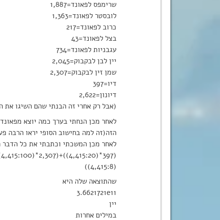
שרימפס לפאונד=1,887
לובסטר לפאונד=1,363
כרוב לפאונד=217
בצל לפאונד=43
עגבניות לפאונד=734
יין לבן לבקבוק=2,045
שמן זין לבקבוק=2,307
דיו=397
דיונון=2,622
(אבל רק אחרי זה הבנתי שהם השיגו את ה
הזה(זה למה בחישוב הסופי יראו הרבה פעמים 
לאחר מכן המשכתי וכתבתי את כל הדבר ה
(4,415:8))
שהתוצאה שלה היא
3.6621721e11
יין
במילים אחרות