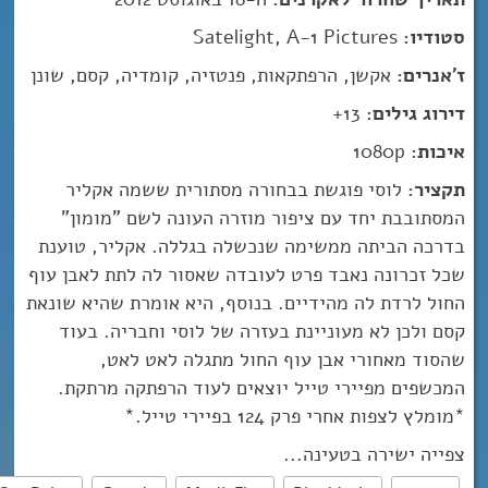
סטודיו:
Satelight, A-1 Pictures
ז'אנרים:
אקשן, הרפתקאות, פנטזיה, קומדיה, קסם, שונן
דירוג גילים:
13+
איכות:
1080p
תקציר:
לוסי פוגשת בבחורה מסתורית ששמה אקליר
המסתובבת יחד עם ציפור מוזרה העונה לשם "מומון"
בדרכה הביתה ממשימה שנכשלה בגללה. אקליר, טוענת
שכל זכרונה נאבד פרט לעובדה שאסור לה לתת לאבן עוף
החול לרדת לה מהידיים. בנוסף, היא אומרת שהיא שונאת
קסם ולכן לא מעוניינת בעזרה של לוסי וחבריה. בעוד
שהסוד מאחורי אבן עוף החול מתגלה לאט לאט,
המכשפים מפיירי טייל יוצאים לעוד הרפתקה מרתקת.
*מומלץ לצפות אחרי פרק 124 בפיירי טייל.*
צפייה ישירה בטעינה...