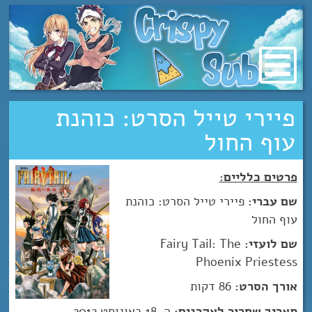
מעבר
לתוכן
פיירי טייל הסרט: כוהנת
עוף החול
פרטים כלליים:
שם עברי:
פיירי טייל הסרט: כוהנת
עוף החול
שם לועזי:
Fairy Tail: The
Phoenix Priestess
אורך הסרט:
86 דקות
תאריך שחרור לאקרנים:
ה-18 באוגוסט 2012