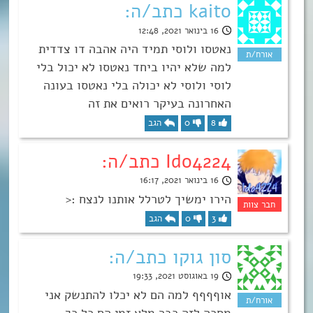
kaito כתב/ה:
16 בינואר 2021, 12:48
נאטסו ולוסי תמיד היה אהבה דו צדדית
למה שלא יהיו ביחד נאטסו לא יכול בלי
לוסי ולוסי לא יכולה בלי נאטסו בעונה
האחרונה בעיקר רואים את זה
8
0
הגב
Ido4224 כתב/ה:
16 בינואר 2021, 16:17
הירו ימשיך לטרלל אותנו לנצח :<
3
0
הגב
סון גוקו כתב/ה:
19 באוגוסט 2021, 19:33
אוףףףף למה הם לא יכלו להתנשק אני
מחכה לזה כבר מלא זמן הם כל כך