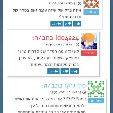
31 במרץ 2022, 21:08
איזה פרק של איזה עונה זאת בסדר של
סדרות טיוי?
1
0
הגב
Ido4224 כתב/ה:
1 באפריל 2022, 22:30
לא יודע מה הסדר של סדרות טי וי
ומספיק לשאול פעם אחת, לא צריך
בכמה מקומות וכמה פעמים
0
0
הגב
סון גוקו כתב/ה:
19 באוגוסט 2021, 19:35
למה?????? אני חייבת לראות את נאטסו
ולוסי מתנשקיםםםםם הם כל עך
מתאימיםם אני כל כך אוהבת אותםםםם