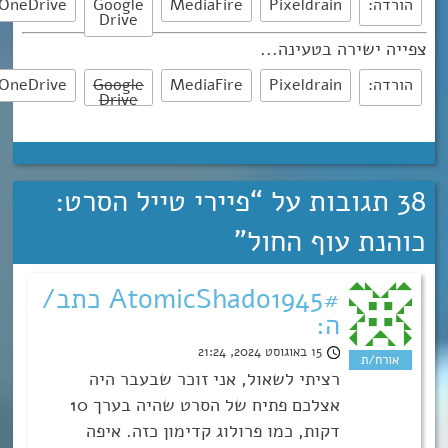
הורדה:
Pixeldrain
MediaFire
Google
OneDrive
Drive
צפייה ישירה בטעינה...
הורדה:
Pixeldrain
MediaFire
Google
OneDrive
Drive
38 תגובות על “
פיירי טייל הסרט:
כוהנת עוף החול
”
AtomicShado1945# כתב/
ה:
15 באוגוסט 2024, 21:24
רציתי לשאול, אני זוכר שבעבר היה
אצלכם פתיח של הסרט שהיה בערך 10
דקות, כמו פרולוג קדימון כזה. איפה