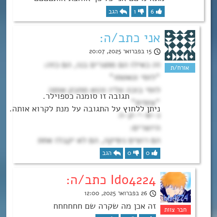
6
1
הגב
אני כתב/ה:
15 בפברואר 2025, 20:07
זה כאילו הם מתגרים בנו, הם כזה:
*לוסי ונאטסו*
לוסי בוכה עליו והוא מחבק אותה
*צופים*
נ-ש-י-ק-ה
היוצרים:
הם רוצים נשיקה, הם לא יקבלו אחת
0
0
הגב
Ido4224 כתב/ה:
26 בפברואר 2025, 12:00
זה אכן מה שקרה שם חחחחחח