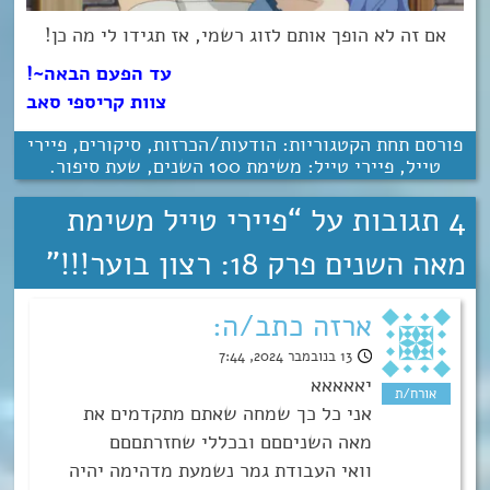
אם זה לא הופך אותם לזוג רשמי, אז תגידו לי מה כן!
עד הפעם הבאה~!
צוות קריספי סאב
פורסם תחת הקטגוריות:
הודעות/הכרזות
,
סיקורים
,
פיירי
טייל
,
פיירי טייל: משימת 100 השנים
,
שעת סיפור
.
4 תגובות על “
פיירי טייל משימת
מאה השנים פרק 18: רצון בוער!!!
”
ארזה כתב/ה:
13 בנובמבר 2024, 7:44
יאאאאא
אני כל כך שמחה שאתם מתקדמים את
מאה השניםםם ובכללי שחזרתםםם
וואי העבודת גמר נשמעת מדהימה יהיה