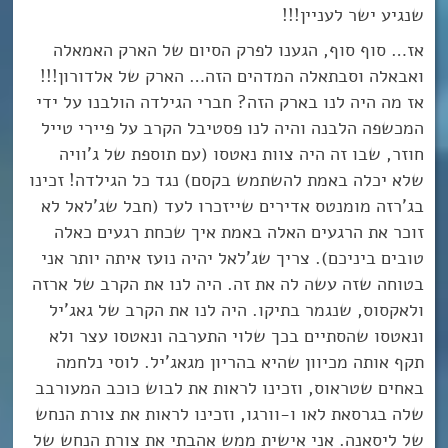
שנגיע ישר לעניין!!!
אז… סוף סוף, הגענו לפרק הסיום של הארק האמאלה
ואבאלה וסבתאלה המדהים הזה… הארק של אלדורון!!!
אז מה היה לנו בארק הזה? חברי הגילדה הולבנו על ידי
המכשפה הלבנה והיה לנו פסטיבל הקרב על פיירי טייל
חוזר, שבו זה היה צוות נאטסו (עם תוספת של ג’וויה
שלא יכלה באמת להשתמש בקסם) נגד כל הגילדה! זכינו
בג’רזה מומנטס אדירים שייזכרו לעד (חבל שג’לאל לא
זוכר את הרגעים האלה באמת איך שכחת רגעים כאלה
טובים ביניכם). צריך שג’לאל יהיה נועז איתה יותר אני
בטוחה שזה עשה לה את זה. היה לנו את הקרב של ארזה
ולאקסוס, שנגמר בתיקו. היה לנו את הקרב של גאג’יל
ונאטסו שהסתיים בכך שלוי התערבה ונאטסו עצר ולא
תקף אותה מכיוון שהיא בהריון מגאג’יל. לוסי נלחמה
באחים שטראוס, וזכינו לראות את לבוש כוכב המעורבב
שלה בגרסאת לאו ו-וורגו, וזכינו לראות את צורת הנחש
של ליסאנה. אני אישית ממש אהבתי את צורת הנחש של