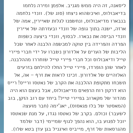
ליסאנה, זה היה ממש מגניב. אלפמן ומירה נלחמו
בדיאבולוס, ואיכשהוא ניצחו (סוג של). וונדי נלחמה
בנבארו מדיאבולוס, ונחשפנו לגלות שאיירין, אמה של
ארזה, ישנה בתוך גופה של וונדי ובעזרתה של איירין
וונדי הביסה את נבארו. לבסוף, וונדי ביצעה כשפות
הפרדה והפרידה בין טוקה למכשפה הלבנה לאחר שכל
הליבות של הערים על אלדורון נשברו על ידי חברי פיירי
טייל ודיאבולוס וכל חברי פיירי טייל שוחררו מההלבנה.
לאחר שהן הופרדו, פיירי טייל החלו להילחם בזרעים
האלוהיים של אלדורון. זכינו לראות את זרף – אה, אל
תשכחו מתקופת ההלבנה את הקרב של נאטסו ורייס! רייס
הוא דרקון רוח הרפאים מדיאבולוס, אבל בעצם הוא היה
מהדור של מקארוב בפיירי טייל! ביחד עם רוב הזקן, בוב
(המאסטר של בלו פגאסוס), יאג’ימה (חבר מועצה
לשעבר) וכולם. בקרב של נאטסו נגדו, על מנת שנאטסו
יוכל לפגוע בו, הוא נהפך לגוף שמיימי (דבר שלמד
מהגרסאות של זרף, מייביס ואיגניל בגן עדן בטא שלו).