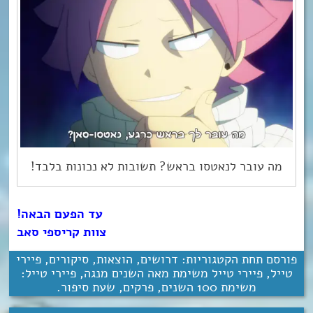
מה עובר לנאטסו בראש? תשובות לא נכונות בלבד!
עד הפעם הבאה!
צוות קריספי סאב
פורסם תחת הקטגוריות:
דרושים
,
הוצאות
,
סיקורים
,
פיירי
טייל
,
פיירי טייל משימת מאה השנים מנגה
,
פיירי טייל:
משימת 100 השנים
,
פרקים
,
שעת סיפור
.