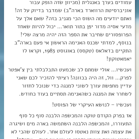
עמודים בערך באנגלית (מכיוון שזה הופק עבור
אוניברסיטת הרווארד בארה”ב) שמדבר בדיוק על זה!
ואתם יודעים מה השוס הכי מגניב בזה? שאם אלך על
מדעי אסיה מדור יפן בתור תואר… יכול להיות שאחד
הפרופסורים שחיבר את הספר הזה יהיה מרצה שלי!
בנוסף, למדתי שכנס האנימה הראשון אי פעם בארה”ב
התקיים בדאלאס (טקסס) באוגוסט 1983, וקראו לו
יאמאטוקון!
ועכשיו… אולי שמתם לב שכמעט התבלבלתי בין צ’אפטר
לפרק… וול, זה היה בכוונה! רציתי להזכיר לכם שאני
עדיין מחפשת עורך לשוני למנגה כדי שנוכל לחזור
לשחרר את המנגה כשהאנימה תסתיים בעוד כחודש.
ועכשיו – לנושא העיקרי של הפוסט!
אז בפרק הקודם טוקה והמכשפה הלבנה סוף כל סוף
התעוררו, והמכשפה הלבנה השתמשה בארה מים ושיגרה
את עצמה ואת צוות נאטסו לעולם אחר. לעולם שהכי לא