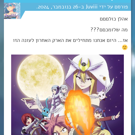
Juviii
26
נובמבר
2024
אהלן כולםםם
מה שלומכםם???
אז… היום אנחנו מתחילים את הארק האחרון לעונה הזו