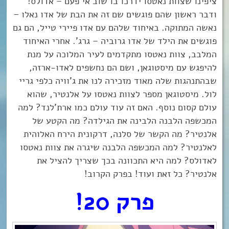
ציפינו שצוות נאטסו ידרכו בו שוב אי פעם – אדולס!
ודבר ראשון שהם פוגשים שם זה את הבת של אדו נאלו –
נאשה המתוקה. באיחוד שלהם עם אדו פיירי טייל, הם גם
פוגשים את הילד של אדו גרוביה – גרג’. אחרי האיחוד
המלבב, צוות נאטסו מתקדמים לעיר המלוכה על מנת
להיפגש עם מיסטוגאן, ושם הם נחשפים לאדו-ארזה,
שבהתנהגות שלה מאוד מזכירה לנו את ג’וויה כלפי גריי
לול. מיסטוגאן מספר לצוות נאטסו על אלנטיר, שהוא
עולם קסום נוסף. האם זה עוד עולם כמו ארת’לנד? למה
המכשפה הלבנה הלבינה את הגילדה? מה הקטע של
אלנטיר? מה הקשר של סלנה, דרקונית הירח האלוהית
לאלנטיר? למה המכשפה הלבנה שיגרה את צוות נאטסו
לאדולס? למה היא התכוונה בכך שצריך להציל את
אלנטיר? כל זאת ועוד! בפרק הקרוב!
פרק 20!