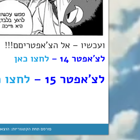
ועכשיו – אל הצ’אפטריםם!!!
לצ’אפטר 14 –
לחצו כאן
לצ’אפטר 15 –
לחצו כ
פורסם תחת הקטגוריות:
הוצאו