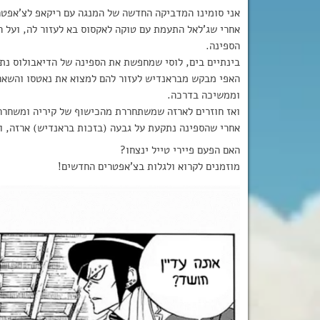
אני סומינו המדביקה החדשה של המנגה עם ריקאפ לצ’אפטרים הקו
אחרי שג’לאל התעמת עם טוקה לאקסוס בא לעזור לה, ועל ה
הספינה.
בינתיים בים, לוסי שמחפשת את הספינה של הדיאבולוס נתק
האפי מבקש מבראנדיש לעזור להם למצוא את נאטסו והשאר. 
וממשיכה בדרכה.
ואז חוזרים לארזה שמשתחררת מהכישוף של קיריה ומשחררת
אחרי שהספינה נתקעת על גבעה (בזכות בראנדיש) ארזה, וונ
האם הפעם פיירי טייל ינצחו?
מוזמנים לקרוא ולגלות בצ’אפטרים החדשים!