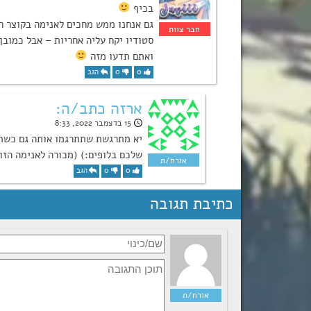
בכיף
גם אנחנו ממש מחכים לאנימה בקוצר רו
סטודיו יקח עליה אחריות – אבל כמובן
ואתם תדעו מזה
0
0
הגב
ארזה כתב/ה:
15 בדצמבר 2022, 8:33
יא מתרגשת שתתרגמו אותה גם כשתה
שלכם בלופים:) (מכורה לאנימה הזו:
0
0
הגב
כתיבת תגובה