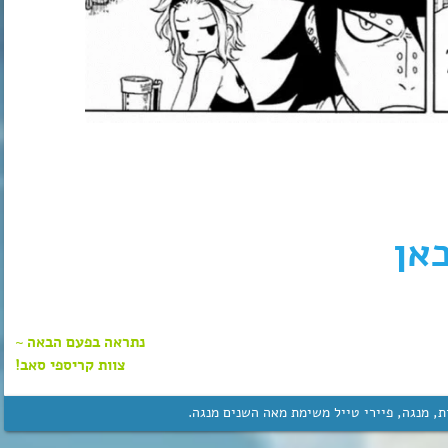
אן
נתראה בפעם הבאה ~
צוות קריספי סאב!
ת
,
מנגה
,
פיירי טייל משימת מאה השנים מנגה
.