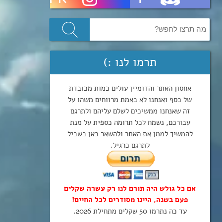
תרמו לנו :)
אחסון האתר והדומיין עולים כמות מכובדת
של כסף ואנחנו לא באמת מרווחים משהו על
זה שאנחנו ממשיכים לשלם עליהם ולתרגם
עבורכם, נשמח לכל תרומה כספית על מנת
להמשיך לממן את האתר ולהשאר כאן בשביל
לתרגם כרגיל.
אם כל גולש היה תורם לנו רק עשרה שקלים
פעם בשנה, היינו מסודרים לכל החיים!
עד כה נתרמו 50 שקלים מתחילת 2026.