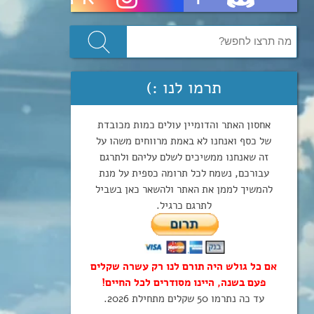
תרמו לנו :)
אחסון האתר והדומיין עולים כמות מכובדת
של כסף ואנחנו לא באמת מרווחים משהו על
זה שאנחנו ממשיכים לשלם עליהם ולתרגם
עבורכם, נשמח לכל תרומה כספית על מנת
להמשיך לממן את האתר ולהשאר כאן בשביל
לתרגם כרגיל.
אם כל גולש היה תורם לנו רק עשרה שקלים
פעם בשנה, היינו מסודרים לכל החיים!
עד כה נתרמו 50 שקלים מתחילת 2026.