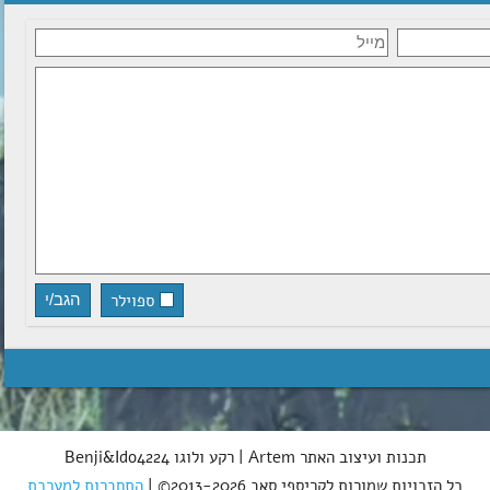
ספוילר
תכנות ועיצוב האתר Artem | רקע ולוגו Benji&Ido4224
כל הזכויות שמורות לקריספי סאב 2013-2026© |
התחברות למערכת