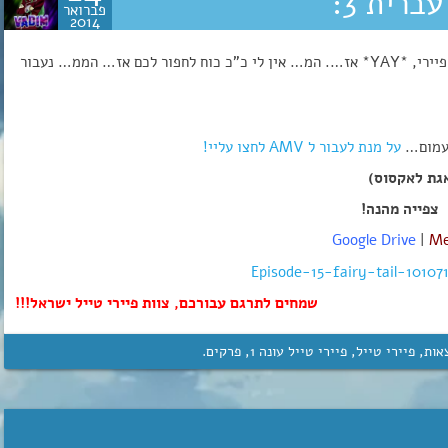
פברואר
2014
היי אנשים~ היום…. אני, ואדים באתי לפרסם לכם פרק של פיירי, *YAY* אז…. המ… אין לי כ”כ כוח לחפור לכם אז… הממ… נעבור
על מנת לעבור ל AMV לחצו עליי!
צפייה מהנה!
Google Drive
|
M
שמחים לתרגם עבורכם, צוות פיירי טייל ישראל!!!
אות
,
פיירי טייל
,
פיירי טייל עונה 1
,
פרקים
.