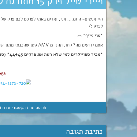
פיירי טייל פרק 15 מתורגם לעברית 3:
לפרק :/
*אני עייף* ><
אתם יודעים מה? קחו, תהנו מ AMV קטן שהכנתי מתוך שעמום…
*מכיר ספויילרים למי שלא ראה את פרקים 44+45* (סאגת לאקסוס)
ega
פורסם תחת הקטגוריות:
הוצ
כתיבת תגובה