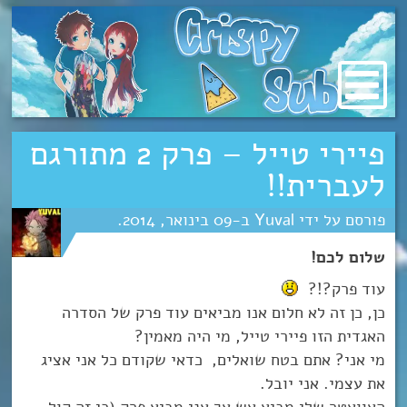
מעבר
לתוכן
פיירי טייל – פרק 2 מתורגם
לעברית!!
Yuval
09
ינואר
2014
שלום לכם!
עוד פרק?!?
כן, כן זה לא חלום אנו מביאים עוד פרק של הסדרה
האגדית הזו פיירי טייל, מי היה מאמין?
מי אני? אתם בטח שואלים, כדאי שקודם כל אני אציג
את עצמי. אני יובל.
האוואטר שלי מביא אש אך אני מביא פרק (כי זה קול