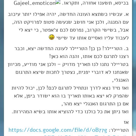
בכיסא, תשענו אחורה, ותקראו.
א. עכשיו כשתצא העונה החדשה, יהיה אפילו יותר עיכוב
עם המנגה, ולכן אני חושב שנעשה סטופ לפרויקט הזה,
אבל, בשישי הקרוב, נפרסם לכם צ׳אפטר, כי יצא לי
לעבוד עליו ואסיים אותו עד שישי
ב. הטריילר! כן כן! הטריילר לעונה החדשה יצא, וכבר
רצנו לתרגם לכם אותו, והנה הוא כאן!
בטריילר נתנו לנו תאריך מדויק – ולכן אני מודיע, מכיוון
שאנחנו לא דוברי יפנית, נצטרך לחכות שיצא התרגום
האנגלי,
ואז מיד נצא לדרך ונתחיל לתרגם לכם! לכן, יכול להיות
שהפרק לא יצא באותו תאריך בו הוא ישודר ביפן, אלא
אם כן התרגום האנגלי יצא מהר,
ואז ניתן את כל כולנו כדי להוציא אותו בשיא המהירות.
אז
הטריילר:
https://docs.google.com/file/d/0B77g