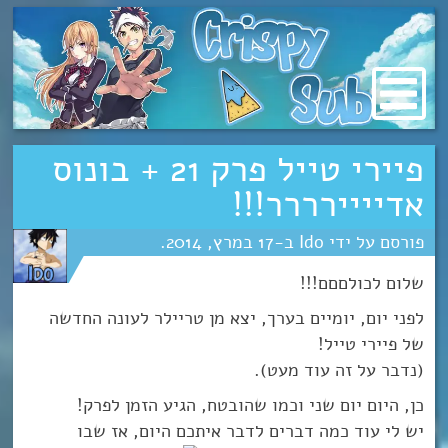
מעבר
לתוכן
פיירי טייל פרק 21 + בונוס
אדיייירררר!!!
Ido
17
מרץ
2014
שלום לכולםםם!!!
לפני יום, יומיים בערך, יצא מן טריילר לעונה החדשה
של פיירי טייל!
(נדבר על זה עוד מעט).
כן, היום יום שני וכמו שהובטח, הגיע הזמן לפרק!
יש לי עוד כמה דברים לדבר איתכם היום, אז שבו