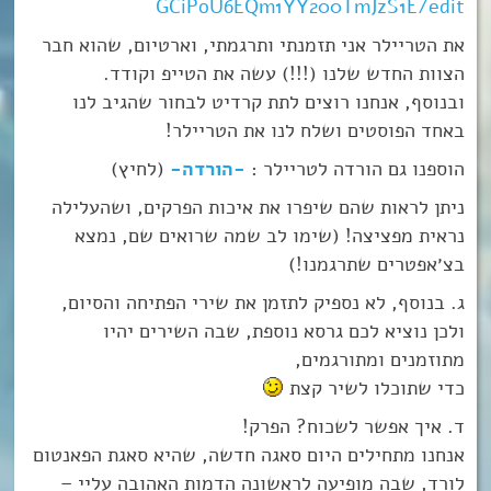
GCiPoU6EQm1YY200TmJzS1E/edit
את הטריילר אני תזמנתי ותרגמתי, וארטיום, שהוא חבר
הצוות החדש שלנו (!!!) עשה את הטייפ וקודד.
ובנוסף, אנחנו רוצים לתת קרדיט לבחור שהגיב לנו
באחד הפוסטים ושלח לנו את הטריילר!
הוספנו גם הורדה לטריילר :
-הורדה-
(לחיץ)
ניתן לראות שהם שיפרו את איכות הפרקים, ושהעלילה
נראית מפציצה! (שימו לב שמה שרואים שם, נמצא
בצ׳אפטרים שתרגמנו!)
ג. בנוסף, לא נספיק לתזמן את שירי הפתיחה והסיום,
ולכן נוציא לכם גרסא נוספת, שבה השירים יהיו
מתוזמנים ומתורגמים,
כדי שתוכלו לשיר קצת
ד. איך אפשר לשכוח? הפרק!
אנחנו מתחילים היום סאגה חדשה, שהיא סאגת הפאנטום
לורד, שבה מופיעה לראשונה הדמות האהובה עליי –