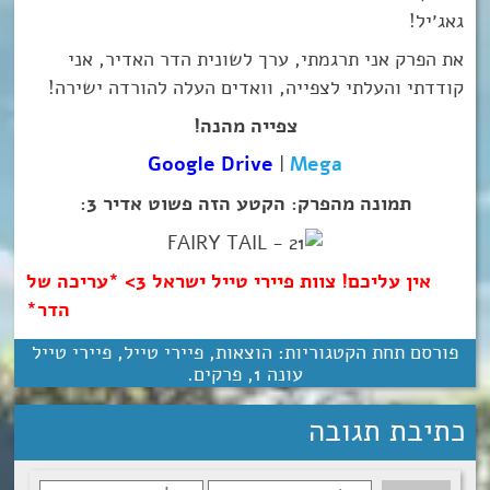
גאג׳יל!
את הפרק אני תרגמתי, ערך לשונית הדר האדיר, אני
קודדתי והעלתי לצפייה, וואדים העלה להורדה ישירה!
צפייה מהנה!
Google Drive
|
Mega
תמונה מהפרק: הקטע הזה פשוט אדיר 3:
אין עליכם! צוות פיירי טייל ישראל 3> *עריכה של
הדר*
פורסם תחת הקטגוריות:
הוצאות
,
פיירי טייל
,
פיירי טייל
עונה 1
,
פרקים
.
כתיבת תגובה