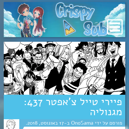
מעבר
לתוכן
פיירי טייל צ’אפטר 437:
מגנוליה
OnoSama
17
אוגוסט
2018