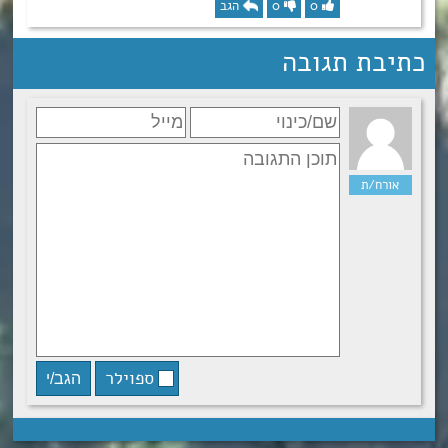
0
0
הגב
כתיבת תגובה
ספוילר