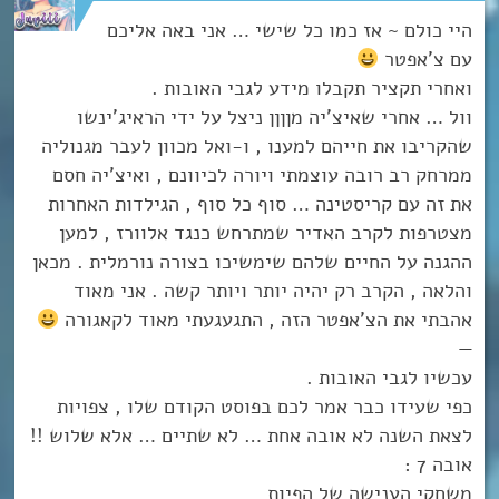
היי כולם ~ אז כמו כל שישי … אני באה אליכם
עם צ’אפטר
ואחרי תקציר תקבלו מידע לגבי האובות .
וול … אחרי שאיצ’יה מןןןן ניצל על ידי הראיג’ינשו
שהקריבו את חייהם למענו , ו-ואל מכוון לעבר מגנוליה
ממרחק רב רובה עוצמתי ויורה לכיוונם , ואיצ’יה חסם
את זה עם קריסטינה … סוף כל סוף , הגילדות האחרות
מצטרפות לקרב האדיר שמתרחש כנגד אלוורז , למען
ההגנה על החיים שלהם שימשיכו בצורה נורמלית . מכאן
והלאה , הקרב רק יהיה יותר ויותר קשה . אני מאוד
אהבתי את הצ’אפטר הזה , התגעגעתי מאוד לקאגורה
—
עכשיו לגבי האובות .
כפי שעידו כבר אמר לכם בפוסט הקודם שלו , צפויות
לצאת השנה לא אובה אחת … לא שתיים … אלא שלוש !!
אובה 7 :
משחקי הענישה של הפיות