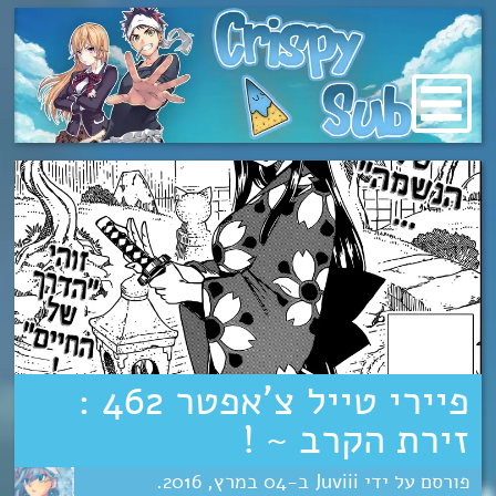
מעבר
לתוכן
פיירי טייל צ’אפטר 462 :
זירת הקרב ~ !
Juviii
04
מרץ
2016