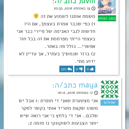
Juviii כתב/ה:
19 באוגוסט 2016, 20:35
משמח אותנו לשמוע את זה
1) כפי שכבר אמרת בעצמך, אם היו
חדשות לגבי האנימה של פיירי כבר אני
בעצמי הייתי מפרסמת את זה בכל חור
אפשרי… כולל פה באתר.
2) ברור שנמשיך בעתיד, אך עדיין לא
ידוע מתי.
0
0
הגב
maya כתב/ה:
17 באוגוסט 2016, 16:12
אני מצטערת שאני די חופרת :ו אבל יש
משהו שקצת מטריד אותי בקשר לסקר
שלכם.. אני די בלחץ כי אני רואה שיש
יותר הצבעות לשוקוגקי נו סומה 2: