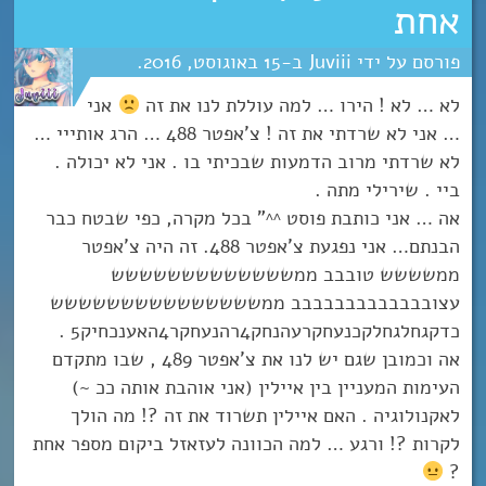
אחת
Juviii
15
אוגוסט
2016
לא … לא ! הירו … למה עוללת לנו את זה
אני
… אני לא שרדתי את זה ! צ’אפטר 488 … הרג אותייי …
לא שרדתי מרוב הדמעות שבכיתי בו . אני לא יכולה .
ביי . שירילי מתה .
אה … אני כותבת פוסט ^^” בכל מקרה, כפי שבטח כבר
הבנתם… אני נפגעת צ’אפטר 488. זה היה צ’אפטר
ממשששש טובבב ממששששששששששששש
עצובבבבבבבבבבבבב ממששששששששששששששש
כדקגחלגחלקכנעחקרעהנחק4רהנעחקר4האענכחיק5 .
אה וכמובן שגם יש לנו את צ’אפטר 489 , שבו מתקדם
העימות המעניין בין איילין (אני אוהבת אותה ככ ~)
לאקנולוגיה . האם איילין תשרוד את זה ?! מה הולך
לקרות ?! ורגע … למה הכוונה לעזאזל ביקום מספר אחת
?