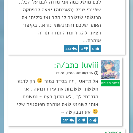
לכם מושג כמה אני מודה לכם על הכל..
שפיירי טייל (האנימה) יצאה להפסקה
הרגשתי שנשבר לי הלב ואז גיליתי את
האתר שלכם והתרגשתי נורא.. בקיצור
רציתי להגיד תודה תודה תודה
אוהבת…
0
0
הגב
Juviii כתב/ה:
16 באוגוסט 2016, 22:01
אל תדאגי , זה בסדר גמור
רק לרגע
חששתי ששכחת את עידו ונועה , אז
הזכרתי לך , לא מתוך כעס ~ ומשמח
אותי לשמוע שאת אוהבת תפוסטים שלי
אע ובבקשה ~
0
0
הגב