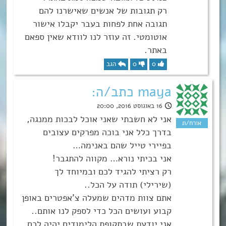
רק תגובות של אנשים שאישרנו להם
תגובה אחת לפחות בעבר יקבלו אישור
אוטומטי. זה עוזר לנו לוודא שאין ספאם
באתר.
0
0
הגב
maya כתב/ה:
16 באוגוסט 2016, 20:00
אני לא חשבתי שאני אוכל לבכות ממנגה,
בדרך כלל אני בוכה מפרקים עצובים
בפיירי טייל שהם באנימה…
אני בכיתי נורא… מקווה להתגבר!
רק רציתי להגיד לכם ובמיוחד לך
(שירילי) תודה על הכל..
אתם צוות מדהים שמעלה צ’אפטרים באופן
קבוע ועושים הכל כדי לספק לנו אותם..
אני יודעת שבתקופת הלימודים יהיה לכם