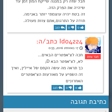
חבל שזה רק במנגה שייקח המון זמן עד
שיהיה את הפרק הזה.
זה בטח יהיה עוצמתי יותר באנימה.
תודה על התרגום,אתם צוות מעולה.
0
0
הגב
Ido4224 כתב/ה:
17 באוגוסט 2016, 0:55
חכה לצ׳אפטרים הבאים…
לא, לצ׳אפטר הבא D;
כך תראה מה עשה הקסם של איילין, ואיך
זה השפיע על מאורעות הצ׳אפטרים
האחרונים
0
0
הגב
כתיבת תגובה