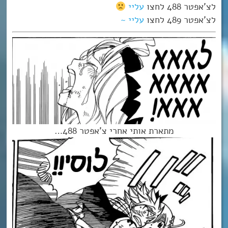
לצ’אפטר 488 לחצו
עליי
לצ’אפטר 489 לחצו
עליי ~
מתארת אותי אחרי צ’אפטר 488…