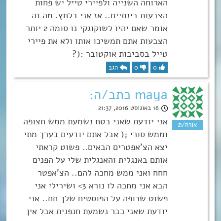
הארוחה השנייה ולפיירי טייל יש פחות
הצבעות בינתיים.. אז אני בלחץ. מה זה
אומר שאם יהיו לשוקוגקי נו סומה 2 יותר
הצבעות אתם תמשיכו אותו ולא את פיירי
טייל בסביבות אוקטובר :(?
0
0
הגב
maya כתב/ה:
16 באוגוסט 2016, 21:37
אני יודעת שאני בטח נשמעת ממש חצופה
וממש סורי ;( אבל אתם יודעים בערך מתי
יצא הצ’אפטרים הבאים.. פשוט קראתי
אותם באנגלית והאנגלית שלי על הפנים
חחח ואני ממש מחכה להם.. הצ’אפטר
הבא אני מחכה לו נורא 3> ושירילי אני
פשוט שרופה על הפוסטים שלך חח.. אני
יודעת שאני כבר נשמעת חנפנית אבל אין