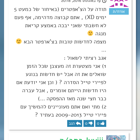
19 באוגוסט 2016, 20:18
תודה על הצ’אפטרים (באיחור של כמעט 5
ימים XD) , אתם קבוצה מדהימה, אף פעם
לא חשבתי שאני יבכה באמצע קריאת
מנגה
מצפה לחדשות טובות בצ’ארפטר הבא
…
אגב רציתי לשאול :
1) אני מצטערת זה מעצבן שכל הזמן
שואלים את זה אבל יש חדשות בנוגע
לפיירי טייל הסדרה ? ( וכן אני יודעת אם
היו חדשות הייתם אומרים , אבל עברה
כבר חצי שנה מאז ההפסקה …)
2) מתי ואם אתם מעוניינים להמשיך עם
פיירי טייל 2009-2013 בעתיד ?
0
0
הגב