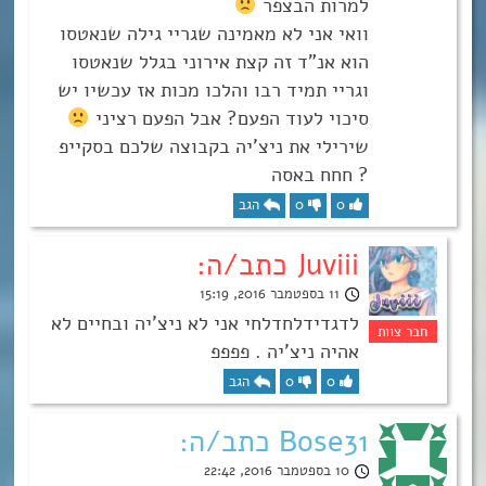
למרות הבצפר
וואי אני לא מאמינה שגריי גילה שנאטסו
הוא אנ”ד זה קצת אירוני בגלל שנאטסו
וגריי תמיד רבו והלכו מכות אז עכשיו יש
סיכוי לעוד הפעם? אבל הפעם רציני
שירילי את ניצ’יה בקבוצה שלכם בסקייפ
? חחח באסה
0
0
הגב
Juviii כתב/ה:
11 בספטמבר 2016, 15:19
לדגדידלחדלחי אני לא ניצ’יה ובחיים לא
אהיה ניצ’יה . פפפפ
0
0
הגב
Bose31 כתב/ה:
10 בספטמבר 2016, 22:42