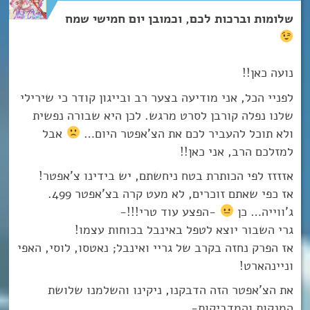
שלומות וברכות לכם, וכמובן יום חמישי שמח
נועה כאן!!
לפניי הכל, אני מודיעה בצער רב ובייגון קודר כי שירילי
שלנו נפלה קורבן לסרט מרגש. לכן היא שבורה נפשית
ולא תוכל להעביר לכם את הצ’אפטר היום…
אבל
למזלכם הרב, אני כאן!!
אזזזז לפי הכותרת בטח ניחשתם, יש בידינו צ’אפטר!
אז כפי שאתם זוכרים, לא מעט קרה בצ’אפטר 499.
ג’ווייה… כן
-הפצע עוד טרי!!!-
גרי השבור יוצא לטפל באינבל בכוחות עצמו!
אז הפרק נחזה בקרב של גריי ואינבל; נאטסו, לוסי, האפי
וניינהארט!
את הצ’אפטר הזה הדבקנו, ניקינו והשלמנו שלושת
המנקות והמדביקות-