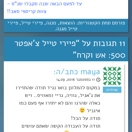
עד לפעם הבאה שבה תקבלו שנ”ס ~
צוות קריספי סאב!!
פורסם תחת הקטגוריות:
הוצאות
,
מנגה
,
פיירי טייל
,
פיירי
טייל מגנה
.
11 תגובות על “
פיירי טייל צ’אפטר
500: אש וקרח
”
maya כתב/ה:
11 בספטמבר 2016, 14:29
במקום להתלונן בואו נגיד תודה שהחזירו
את ג’אגיל, גוויה, גריי ומאוויס.. ויש
כאלה שהרגו והם לא יחזרו אף פעם כמו
איגניל
תודה על הכל!
תודה על העבודה הקשה שאתם עושים