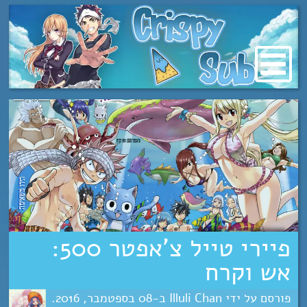
מעבר
לתוכן
פיירי טייל צ’אפטר 500:
אש וקרח
Illuli Chan
08
ספטמבר
2016