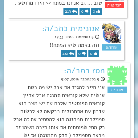
טוב … גם אנחנו במתח >< הירו מרושע .
0
0
הגב
אנונימית כתב/ה:
9 בספטמבר 2016, 17:33
וזה באמת שיא המתח!!
0
0
הגב
ron כתב/ה:
9 בספטמבר 2016, 9:07
אני חייב להגיד את אבל יש פה בטח
אנשים שלא קוראים תמנגה אבל עדיין
קוראים תפוסטים שלכם עם יש מצב הוא
עדכון עם אתםכולים בבקשה לא לרשום
ספוילרים ממהנגה הוא להסתיר את זה אבל
רק מתי שפותחים את אותו תיבה משהו זה
מראה תספוילר ( חלק מהמנגה) אז יש