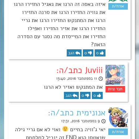
איזה באסה זה הרגו את גאגיל החזירו הרגו
את גוויה החזירו הרגו את סרנה החזירו
הרגו את המתנקש החזירו הרגו את גריי
החזירו הרגו את אזיר החזירו ואפילו
החזירו את המייסדת מה נסגר עם הסדרה
הזאת?
0
0
הגב
Juviii כתב/ה:
11 בספטמבר 2016, 13:40
את המתנקש ואזיר לא הרגו
0
0
הגב
אנונימית כתב/ה:
9 בספטמבר 2016, 17:31
יאי ג’וויה בחיים
ואוי לא אם גריי גילה
שנאטסו הוא END זה יוביל למלחמת