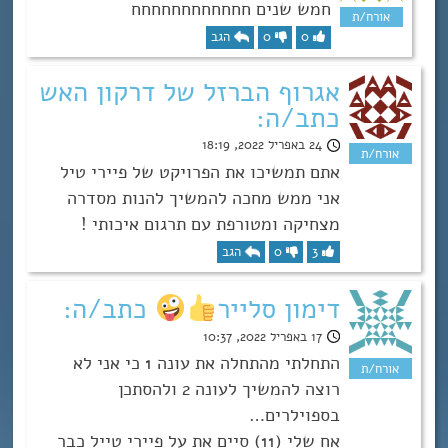
חמש שנים חחחחחחחחחחחח
0
0
הגב
אגרוף הברזל של דרקון האש
כתב/ה:
24 באפריל 2022, 18:19
אתם תמשיכו את הפרויקט של פיירי טיל
אני ממש מחכה להמשיך להנות מסדרה
מצחיקה ומטורפת עם תרגום איכותי !
3
0
הגב
דימון סלייר
כתב/ה:
17 באפריל 2022, 10:37
התחלתי מהתחלה את עונה 1 כי אני לא
רוצה להמשיך לעונה 2 ולהסתכן
בספוילרים…
אח שלי (11) סיים את על פיירי טייל כבר