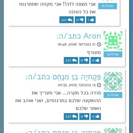
אני מצפה לזה!! אני מקווה שתתרגמו
את כל העונה
1
0
הגב
Aron כתב/ה:
21 בפברואר 2026, 16:48
מטורף
0
0
הגב
פְּקַחְיָה בֶן מְנַחֵם כתב/ה:
15 בנובמבר 2025, 20:33
תודה בכל מקרה… אני מעריך את
ההשקעה שלכם בתרגומים, ואני אוהב את
האתר שלכם
0
0
הגב
פְּקַחְיָה בֶן מְנַחֵם כתב/ה: