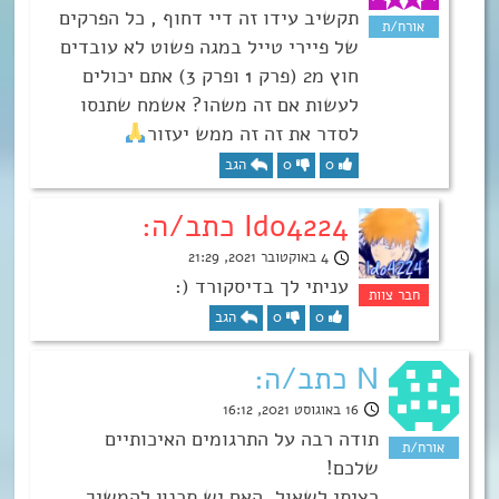
תקשיב עידו זה דיי דחוף , כל הפרקים
של פיירי טייל במגה פשוט לא עובדים
חוץ מ2 (פרק 1 ופרק 3) אתם יכולים
לעשות אם זה משהו? אשמח שתנסו
לסדר את זה זה ממש יעזור
0
0
הגב
Ido4224 כתב/ה:
4 באוקטובר 2021, 21:29
עניתי לך בדיסקורד (:
0
0
הגב
N כתב/ה:
16 באוגוסט 2021, 16:12
תודה רבה על התרגומים האיכותיים
שלכם!
רציתי לשאול, האם יש תכנון להמשיך