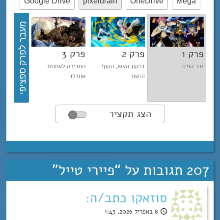
Google Drive
pixeldrain
OneDrive
Mega
מעבר לפרק ספציפי
פרק 1
פרק 2
פרק 3
פרק 4
זנב הפיה
דרקון האש, הקוף
החדירה לאחוזת
קאבי היקר
והשור
אוורלו
הצג תקציר
לפרק זה עדיין לא נכתב תקציר
207 תגובות על “
פיירי טייל
”
סוזאקו כתב/ה:
8 באפריל 2026, 1:43