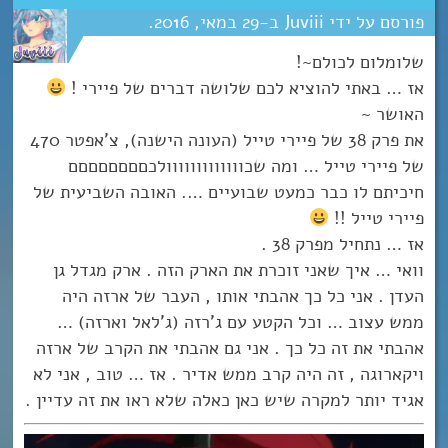
Juviii
29
מאי
2016
שלומלום לכולם~!
אז … באתי להוציא לכם שלושה דברים של פיירי !
האושר ~
את פרק 38 של פיירי טייל (העונה הישנה), צ’אפטר 470
של פיירי טייל … ומה שכווווווווווווולכםםםםםםםם
חיכיתם לו כבר כמעט שבועיים …. האובה השביעית של
פיירי טייל !!
אז … נתחיל מפרק 38 .
וואי … איך שאני זוכרת את הארק הזה . ארק מגדל גן
העדן . אני כל כך אהבתי אותו , העבר של ארזה היה
ממש עצוב … וכל הקטע עם ג’רזה (ג’לאל וארזה) …
אהבתי את זה כל כך . אני גם אהבתי את הקרב של ארזה
ויקארוגה , זה היה קרב ממש אדיר . אז … טוב , אני לא
אגיד יותר למקרה שיש כאן כאלה שלא ראו את זה עדיין .