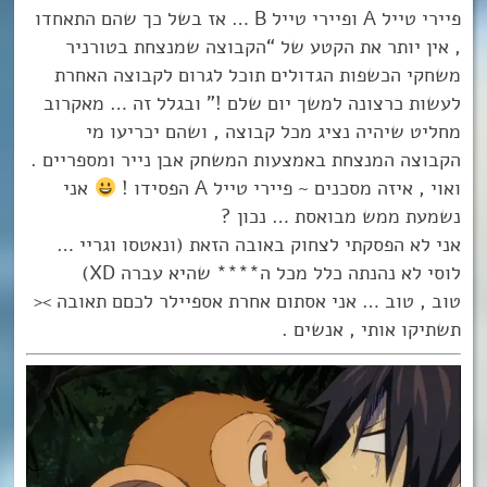
פיירי טייל A ופיירי טייל B … אז בשל כך שהם התאחדו
, אין יותר את הקטע של “הקבוצה שמנצחת בטורניר
משחקי הכשפות הגדולים תוכל לגרום לקבוצה האחרת
לעשות כרצונה למשך יום שלם !” ובגלל זה … מאקרוב
מחליט שיהיה נציג מכל קבוצה , ושהם יכריעו מי
הקבוצה המנצחת באמצעות המשחק אבן נייר ומספריים .
ואוי , איזה מסכנים ~ פיירי טייל A הפסידו !
אני
נשמעת ממש מבואסת … נכון ?
אני לא הפסקתי לצחוק באובה הזאת (ונאטסו וגריי …
לוסי לא נהנתה כלל מכל ה**** שהיא עברה XD)
טוב , טוב … אני אסתום אחרת אספיילר לכםם תאובה ><
תשתיקו אותי , אנשים .