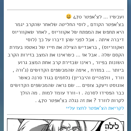
ועכשיו … לצ’אפטר 470
בצ’אפטר הקודם , לוסי החליטה שלאחר שהקרב יגמר
היא תחפש את המפתח של אקווריוס , לאחר שאקווריוס
דיברה איתה . אבל לפני שהן דיברו על כך (לוסי
ואקווריוס) , בראנדיש הצילה את חייו של נאטסו בעזרת
הקסם שלה . אבל אז … כשראינו את המצב בזירות הקרב
השונות בפיור , ראינו שבזירת קרב אחת המצב גרוע
ביותר … במזרח , איפה שהמכשפים הקדושים (ג’ורה ,
וורד , וולפהיים והיבריון) נלחמים בגוד סרנה כאשר
אוגוסט ויעקב צופים … שם נראה שהמכשפים הקדושים
כבר הפסידו לסרנה . ו-וורד עומד למות . מה הולך
לקרות לוורד ? את זה נגלה בצ’אפטר 470 .
לקריאת הצ’אפטר לחצו עליי