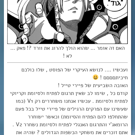
האם זה אומר … שהוא הולך להרוג את וורד ?! פאק …
לא !
ועכשיו …. לנושא העיקרי של הפוסט , שלו כולכם
חיכיתםםםם !
האובה השביעית של פיירי טייל !
קודם כל , שימו לב שאין תרגום לפתיח ולסיומת וקריוקי
לפתיח ולסיומת . עכשיו אנחנו משחררים רק V1 (כמו
שעשינו עם הפרקים הרגילים של פיירי טייל בכל פעם
שהתחלפו להם הפתיח והסיומת) וכאשר ישוחרר
הרומאג’י והתרגום האנגלי לפתיח ולסיומת נשחרר V2 .
אתם זוכרים את משחקי הכשפות הגדולים ? שהיה את