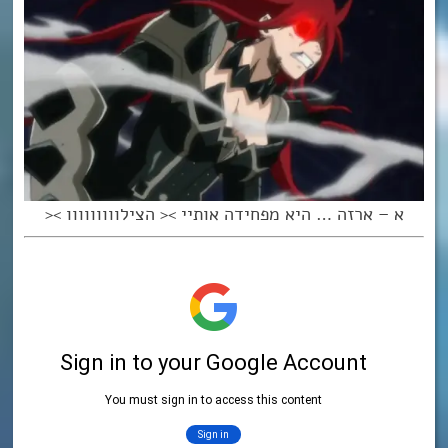
א – ארזה … היא מפחידה אותיי >< הצילווווווווו ><